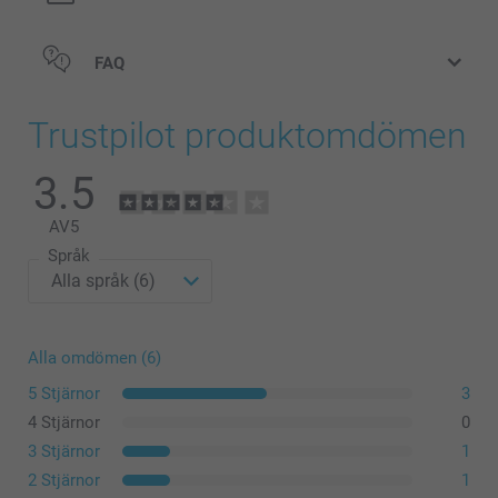
FAQ
Trustpilot produktomdömen
Hårt glasögonfodral
3.5
AV
5
Språk
Alla omdömen (6)
5 Stjärnor
3
4 Stjärnor
0
3 Stjärnor
1
2 Stjärnor
1
Mjukt glasögonfodral