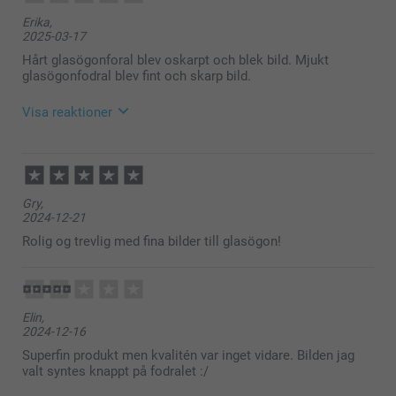
Hej Ludmila,
Erika,
Tusen tack för ditt fina omdöme och ⭐️⭐️⭐️⭐️⭐️. Vad
2025-03-17
roligt att höra att du är nöjd med glasögonfodralen.
De är jättefina, hållbara samt så roliga att ha med
Hårt glasögonforal blev oskarpt och blek bild. Mjukt
egna personliga motiv på.
glasögonfodral blev fint och skarp bild.
Varma hälsningar,
Visa reaktioner
Kirsi @smartphoto
2025-03-19
10:50
Hej Erika,
Gry,
Tusen tack för ditt omdöme. Vad roligt att höra att
2024-12-21
du är nöjd med det mjuka glasögonfodralet. Det
hårda har ett annat material, men du får gärna
Rolig og trevlig med fina bilder till glasögon!
kontakta vår kundservice om du vill att vi kikar på
ifall det går att få ett bättre resultat av den!
Varma hälsningar,
Kirsi @smartphoto
Elin,
2024-12-16
Superfin produkt men kvalitén var inget vidare. Bilden jag
valt syntes knappt på fodralet :/