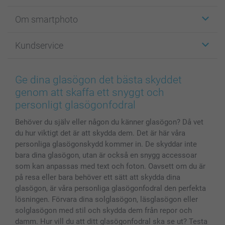
Etiketter
Om smartphoto
Fotokort
Fotopresenter
Om smartphoto
Kundservice
Fotoböcker
För affiliates
Canvas & Väggdekoration
Allmän integritetspolicy
Kontakta oss & FAQ
Bilder, Fotoförstoring & Fotohäften
Cookie Policy
smartgaranti
Ge dina glasögon det bästa skyddet
Skal till Mobil & Surfplatta
Sitemap
smartbonus
genom att skaffa ett snyggt och
MyNameBook
Villkor och garantier
Priser & betalning
personligt glasögonfodral
Fotoalmanackor & Fotoagenda
Investor Relations
Status på beställningar
Behöver du själv eller någon du känner glasögon? Då vet
Fotoramar & Tillbehör
du hur viktigt det är att skydda dem. Det är här våra
Presentkort
personliga glasögonskydd kommer in. De skyddar inte
Alla fotoprodukter
bara dina glasögon, utan är också en snygg accessoar
som kan anpassas med text och foton. Oavsett om du är
på resa eller bara behöver ett sätt att skydda dina
glasögon, är våra personliga glasögonfodral den perfekta
lösningen. Förvara dina solglasögon, läsglasögon eller
solglasögon med stil och skydda dem från repor och
damm. Hur vill du att ditt glasögonfodral ska se ut? Testa