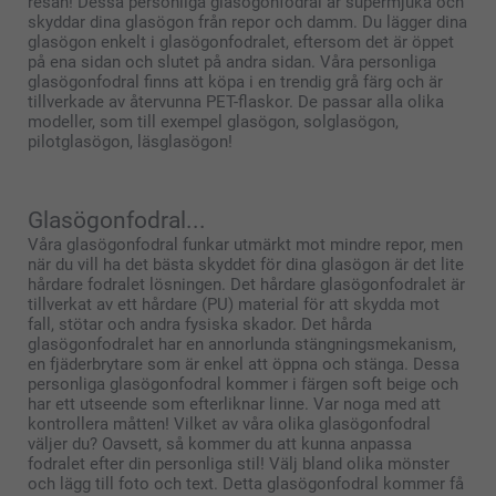
resan! Dessa personliga glasögonfodral är supermjuka och
skyddar dina glasögon från repor och damm. Du lägger dina
glasögon enkelt i glasögonfodralet, eftersom det är öppet
på ena sidan och slutet på andra sidan. Våra personliga
glasögonfodral finns att köpa i en trendig grå färg och är
tillverkade av återvunna PET-flaskor. De passar alla olika
modeller, som till exempel glasögon, solglasögon,
pilotglasögon, läsglasögon!
Glasögonfodral...
Våra glasögonfodral funkar utmärkt mot mindre repor, men
när du vill ha det bästa skyddet för dina glasögon är det lite
hårdare fodralet lösningen. Det hårdare glasögonfodralet är
tillverkat av ett hårdare (PU) material för att skydda mot
fall, stötar och andra fysiska skador. Det hårda
glasögonfodralet har en annorlunda stängningsmekanism,
en fjäderbrytare som är enkel att öppna och stänga. Dessa
personliga glasögonfodral kommer i färgen soft beige och
har ett utseende som efterliknar linne. Var noga med att
kontrollera måtten! Vilket av våra olika glasögonfodral
väljer du? Oavsett, så kommer du att kunna anpassa
fodralet efter din personliga stil! Välj bland olika mönster
och lägg till foto och text. Detta glasögonfodral kommer få