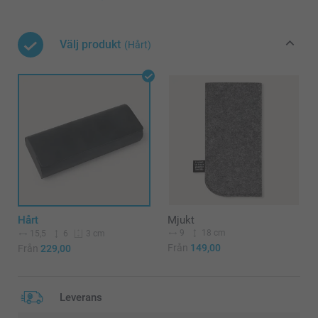
Välj produkt
(Hårt)
Hårt
Mjukt
9
18 cm
15,5
6
3 cm
Från
149,00
Från
229,00
Leverans