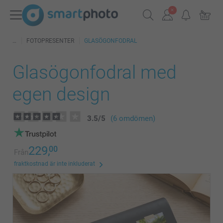
FOTOPRESENTER
GLASÖGONFODRAL
Glasögonfodral med
egen design
3.5
/
5
(6 omdömen)
229,
00
Från
fraktkostnad är inte inkluderat