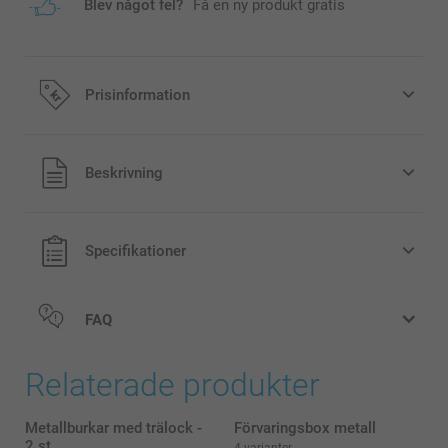
Blev något fel?
Få en ny produkt gratis
Prisinformation
Alla priser är i svenska kronor (SEK), inklusive moms och
Beskrivning
exklusive porto.
Specifikationer
FAQ
Relaterade produkter
Metallburkar med trälock -
Förvaringsbox metall
2 st
4 varianter