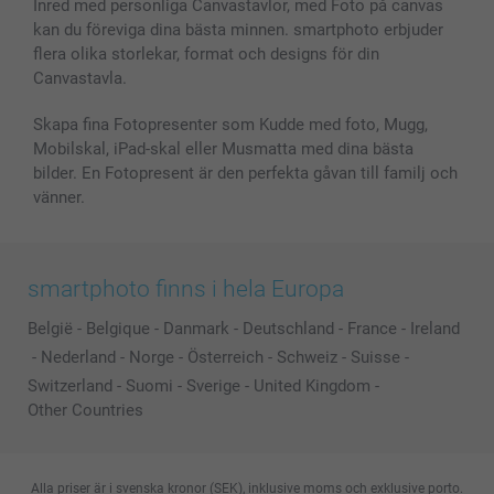
Fotoramar & Tillbehör
Inred med personliga Canvastavlor, med Foto på canvas
kan du föreviga dina bästa minnen. smartphoto erbjuder
Presentkort
flera olika storlekar, format och designs för din
Alla fotoprodukter
Canvastavla.
Skapa fina Fotopresenter som Kudde med foto, Mugg,
Mobilskal, iPad-skal eller Musmatta med dina bästa
bilder. En Fotopresent är den perfekta gåvan till familj och
vänner.
smartphoto finns i hela Europa
België
-
Belgique
-
Danmark
-
Deutschland
-
France
-
Ireland
-
Nederland
-
Norge
-
Österreich
-
Schweiz
-
Suisse
-
Switzerland
-
Suomi
-
Sverige
-
United Kingdom
-
Other Countries
Alla priser är i svenska kronor (SEK), inklusive moms och exklusive porto.