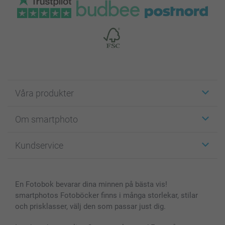
Våra produkter
Etiketter
Om smartphoto
Fotokort
Fotopresenter
Om smartphoto
Kundservice
Fotoböcker
För affiliates
Canvas & Väggdekoration
Allmän integritetspolicy
Kontakta oss & FAQ
Bilder, Fotoförstoring & Fotohäften
Cookie Policy
smartgaranti
En Fotobok bevarar dina minnen på bästa vis!
Skal till Mobil & Surfplatta
Sitemap
smartbonus
smartphotos Fotoböcker finns i många storlekar, stilar
MyNameBook
Villkor och garantier
Priser & betalning
och prisklasser, välj den som passar just dig.
Fotoalmanackor & Fotoagenda
Investor Relations
Status på beställningar