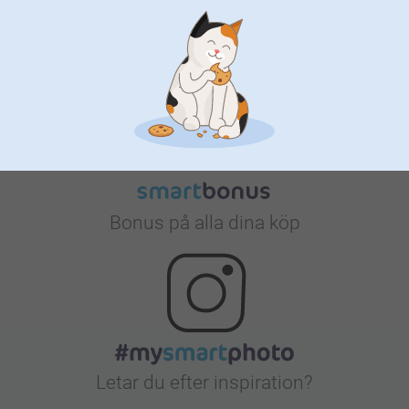
Nöjd kundgaranti
Bonus på alla dina köp
Letar du efter inspiration?