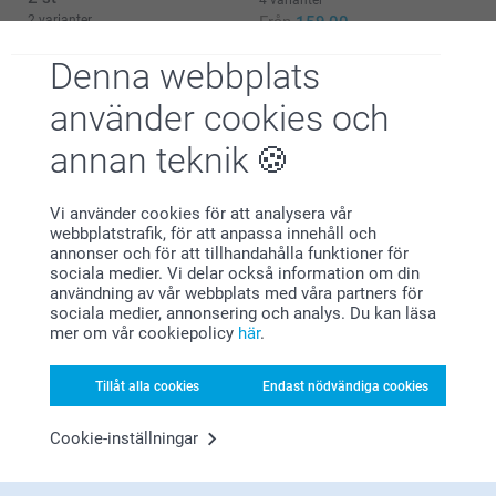
2 varianter
Från
159,00
Från
289,00
Denna webbplats
(18 omdömen)
(1 omdömen)
använder cookies och
Skärbräda i trä
Skärbräda i glas
annan teknik
3 varianter
439,00
Från
289,00
(2 omdömen)
Vi använder cookies för att analysera vår
(19 omdömen)
webbplatstrafik, för att anpassa innehåll och
annonser och för att tillhandahålla funktioner för
sociala medier. Vi delar också information om din
användning av vår webbplats med våra partners för
sociala medier, annonsering och analys. Du kan läsa
mer om vår cookiepolicy
här
.
Varför
smartphoto
?
Tillåt alla cookies
Endast nödvändiga cookies
Cookie-inställningar