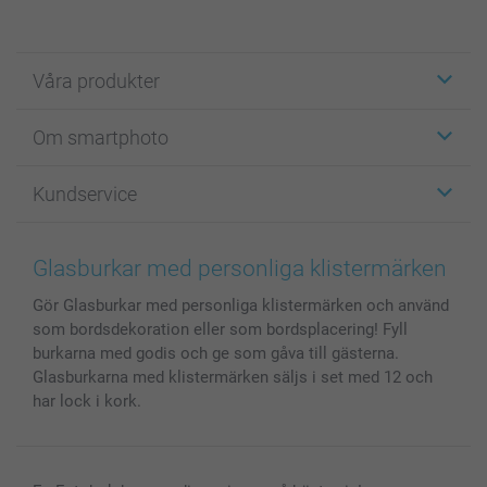
Våra produkter
Etiketter
Om smartphoto
Fotokort
Fotopresenter
Om smartphoto
Kundservice
Fotoböcker
För affiliates
Canvas & Väggdekoration
Allmän integritetspolicy
Kontakta oss & FAQ
Bilder, Fotoförstoring & Fotohäften
Cookie Policy
smartgaranti
Glasburkar med personliga klistermärken
Skal till Mobil & Surfplatta
Sitemap
smartbonus
Gör Glasburkar med personliga klistermärken och använd
MyNameBook
Villkor och garantier
Priser & betalning
som bordsdekoration eller som bordsplacering! Fyll
Fotoalmanackor & Fotoagenda
Investor Relations
Status på beställningar
burkarna med godis och ge som gåva till gästerna.
Fotoramar & Tillbehör
Glasburkarna med klistermärken säljs i set med 12 och
Presentkort
har lock i kork.
Alla fotoprodukter