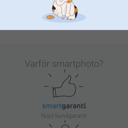
(9 omdömen)
Blomkruka mini -12 st
Presentaskar med tryck -
12st
3 varianter
Från
379,00
169,00
Varför
smartphoto
?
Nöjd kundgaranti