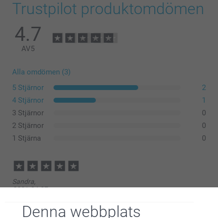
Trustpilot produktomdömen
4.7
AV
5
Alla omdömen (3)
5 Stjärnor
2
4 Stjärnor
1
3 Stjärnor
0
2 Stjärnor
0
1 Stjärna
0
Sandra,
2021-04-07
De var jätte fina och helt perfekta enligt beskrivningen.
Denna webbplats