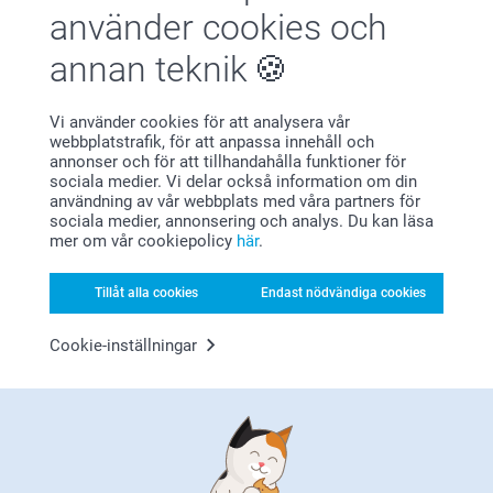
Visa reaktioner
använder cookies och
annan teknik
2021-04-07
13:41
Hej Sandra,
Vi använder cookies för att analysera vår
kund,
Stort tack för dina 5 stjärnor och omdöme av våra
webbplatstrafik, för att anpassa innehåll och
2020-12-17
glasburkar med lock. Ett roligt sätt att använda sina
annonser och för att tillhandahålla funktioner för
bilder på, och skapa unika produkter till hemmet.
Etiketten var lite otydligare än vad jag väntat mig. Men
sociala medier. Vi delar också information om din
Tack för att du valt att beställa hos oss.
superfin produkt
användning av vår webbplats med våra partners för
Varma hälsningar
sociala medier, annonsering och analys. Du kan läsa
Johanna, smartphoto
mer om vår cookiepolicy
här
.
Kristina,
Tillåt alla cookies
Endast nödvändiga cookies
2020-10-25
Jag gjorde kryddburkar av dessa
Cookie-inställningar
Relaterade produkter
Displaybricka
Karaff med gravyr
499,00
349,00