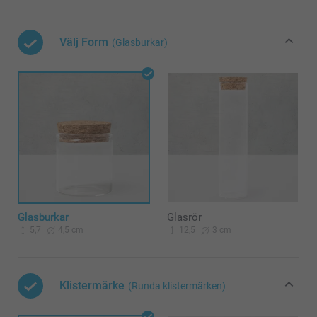
Välj Form
(Glasburkar)
Glasburkar
Glasrör
5,7
4,5 cm
12,5
3 cm
Klistermärke
(Runda klistermärken)