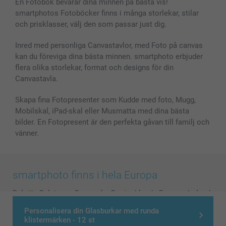
En Fotobok bevarar dina minnen på bästa vis!
smartphotos Fotoböcker finns i många storlekar, stilar
och prisklasser, välj den som passar just dig.
Inred med personliga Canvastavlor, med Foto på canvas
kan du föreviga dina bästa minnen. smartphoto erbjuder
flera olika storlekar, format och designs för din
Canvastavla.
Skapa fina Fotopresenter som Kudde med foto, Mugg,
Mobilskal, iPad-skal eller Musmatta med dina bästa
bilder. En Fotopresent är den perfekta gåvan till familj och
vänner.
smartphoto finns i hela Europa
België
-
Belgique
-
Danmark
-
Deutschland
-
France
-
Ireland
-
Nederland
-
Norge
-
Österreich
-
Schweiz
-
Suisse
-
Personalisera din Glasburkar med runda
Switzerland
-
Suomi
-
Sverige
-
United Kingdom
-
klistermärken - 12 st