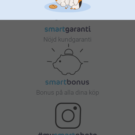
Nöjd kundgaranti
Bonus på alla dina köp