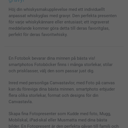
MyNameBook
Villkor och garantier
Priser & betalning
Höj din whiskysmakupplevelse med ett individuellt
Fotoalmanackor & Fotoagenda
Investor Relations
Status på beställningar
anpassat whiskyglas med gravyr. Den perfekta presenten
Fotoramar & Tillbehör
för varje whiskykännare eller entusiast; ett ingraverat
Presentkort
meddelande kommer göra detta till deras favoritglas,
Alla fotoprodukter
perfekt för deras favoritwhisky.
En Fotobok bevarar dina minnen på bästa vis!
smartphotos Fotoböcker finns i många storlekar, stilar
och prisklasser, välj den som passar just dig.
Inred med personliga Canvastavlor, med Foto på canvas
kan du föreviga dina bästa minnen. smartphoto erbjuder
flera olika storlekar, format och designs för din
Canvastavla.
Skapa fina Fotopresenter som Kudde med foto, Mugg,
Mobilskal, iPad-skal eller Musmatta med dina bästa
bilder. En Fotopresent är den perfekta gåvan till familj och