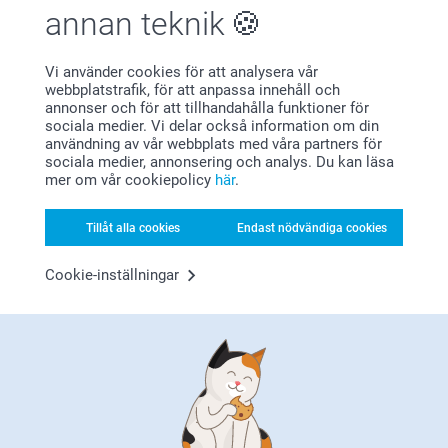
Relaterade produkter
annan teknik
Smart2Give Personligt
Glasunderlägg med kork
Gåvoset Whiskey
-6st
Vi använder cookies för att analysera vår
549,00
2 varianter
webbplatstrafik, för att anpassa innehåll och
Från
319,00
annonser och för att tillhandahålla funktioner för
(2 omdömen)
sociala medier. Vi delar också information om din
(177 omdömen)
användning av vår webbplats med våra partners för
sociala medier, annonsering och analys. Du kan läsa
Fickplunta
Graverat ölglas
mer om vår cookiepolicy
här
.
2 varianter
2 varianter
Från
249,00
Från
249,00
Tillåt alla cookies
Endast nödvändiga cookies
(17 omdömen)
(2 omdömen)
Cookie-inställningar
Varför
smartphoto
?