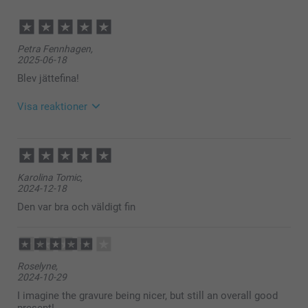
Petra Fennhagen,
2025-06-18
Blev jättefina!
Visa reaktioner
2025-06-23
11:42
Hej
Karolina Tomic,
Så härligt att läsa, tack för ditt fina omdöme. Det ska
2024-12-18
vara smidigt, smart och skoj att beställa
fotoprodukter - med ett fint resultat. Det glädjer oss
Den var bra och väldigt fin
att du är nöjd med din beställning och vår service.
☀️-iga hälsningar
Miia @smartphoto
Roselyne,
2024-10-29
I imagine the gravure being nicer, but still an overall good