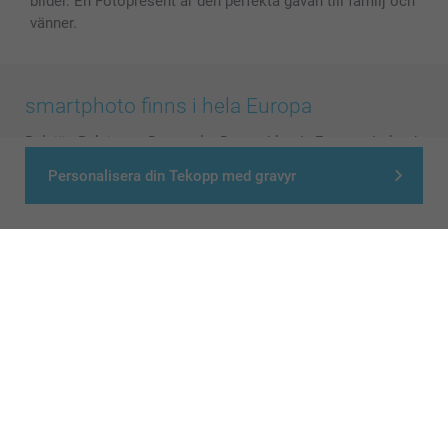
bilder. En Fotopresent är den perfekta gåvan till familj och
vänner.
smartphoto finns i hela Europa
België
-
Belgique
-
Danmark
-
Deutschland
-
France
-
Ireland
-
Nederland
-
Norge
-
Österreich
-
Schweiz
-
Suisse
-
Personalisera din Tekopp med gravyr
Switzerland
-
Suomi
-
Sverige
-
United Kingdom
-
Other Countries
Alla priser är i svenska kronor (SEK), inklusive moms och exklusive porto.
© smartphoto group. All rights reserved