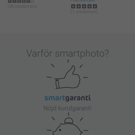
(20 omdömen)
(1 omdömen)
Varför
smartphoto
?
Nöjd kundgaranti