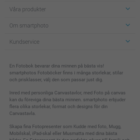
Våra produkter
Etiketter
Om smartphoto
Fotokort
Fotopresenter
Om smartphoto
Kundservice
Fotoböcker
För affiliates
Canvas & Väggdekoration
Allmän integritetspolicy
Kontakta oss & FAQ
Bilder, Fotoförstoring & Fotohäften
Cookie Policy
smartgaranti
En Fotobok bevarar dina minnen på bästa vis!
Skal till Mobil & Surfplatta
Sitemap
smartbonus
smartphotos Fotoböcker finns i många storlekar, stilar
MyNameBook
Villkor och garantier
Priser & betalning
och prisklasser, välj den som passar just dig.
Fotoalmanackor & Fotoagenda
Investor Relations
Status på beställningar
Fotoramar & Tillbehör
Inred med personliga Canvastavlor, med Foto på canvas
kan du föreviga dina bästa minnen. smartphoto erbjuder
Presentkort
flera olika storlekar, format och designs för din
Alla fotoprodukter
Canvastavla.
Skapa fina Fotopresenter som Kudde med foto, Mugg,
Mobilskal, iPad-skal eller Musmatta med dina bästa