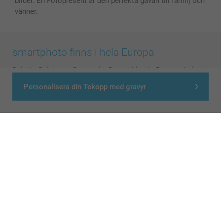
bilder. En Fotopresent är den perfekta gåvan till familj och
vänner.
smartphoto finns i hela Europa
België
-
Belgique
-
Danmark
-
Deutschland
-
France
-
Ireland
-
Nederland
-
Norge
-
Österreich
-
Schweiz
-
Suisse
-
Personalisera din Tekopp med gravyr
Switzerland
-
Suomi
-
Sverige
-
United Kingdom
-
Other Countries
Alla priser är i svenska kronor (SEK), inklusive moms och exklusive porto.
© smartphoto group. All rights reserved