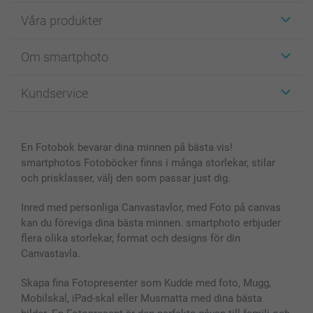
Våra produkter
Etiketter
Om smartphoto
Fotokort
Fotopresenter
Om smartphoto
Kundservice
Fotoböcker
För affiliates
Canvas & Väggdekoration
Allmän integritetspolicy
Kontakta oss & FAQ
Bilder, Fotoförstoring & Fotohäften
Cookie Policy
smartgaranti
En Fotobok bevarar dina minnen på bästa vis!
Skal till Mobil & Surfplatta
Sitemap
smartbonus
smartphotos Fotoböcker finns i många storlekar, stilar
MyNameBook
Villkor och garantier
Priser & betalning
och prisklasser, välj den som passar just dig.
Fotoalmanackor & Fotoagenda
Investor Relations
Status på beställningar
Fotoramar & Tillbehör
Inred med personliga Canvastavlor, med Foto på canvas
kan du föreviga dina bästa minnen. smartphoto erbjuder
Presentkort
flera olika storlekar, format och designs för din
Alla fotoprodukter
Canvastavla.
Skapa fina Fotopresenter som Kudde med foto, Mugg,
Mobilskal, iPad-skal eller Musmatta med dina bästa