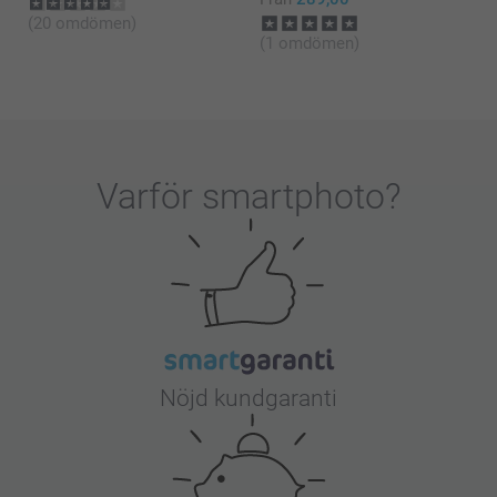
(20 omdömen)
(1 omdömen)
Varför
smartphoto
?
Nöjd kundgaranti