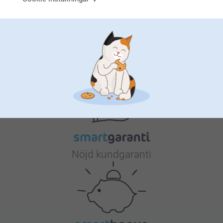
Varför
smartphoto
?
Nöjd kundgaranti