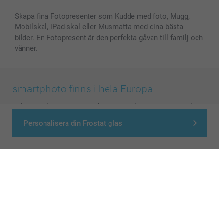
Skapa fina Fotopresenter som Kudde med foto, Mugg,
Mobilskal, iPad-skal eller Musmatta med dina bästa
bilder. En Fotopresent är den perfekta gåvan till familj och
vänner.
smartphoto finns i hela Europa
België
-
Belgique
-
Danmark
-
Deutschland
-
France
-
Ireland
-
Nederland
-
Norge
-
Österreich
-
Schweiz
-
Suisse
-
Personalisera din Frostat glas
Switzerland
-
Suomi
-
Sverige
-
United Kingdom
-
Other Countries
Alla priser är i svenska kronor (SEK), inklusive moms och exklusive porto.
© smartphoto group. All rights reserved