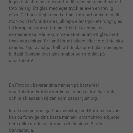
Ingen risk att dina kollegor tar ditt glas när glaset har ditt
foto på sig! Ett glas med eget tryck är även en trevlig
gåva. Ge bort ett glas med ett fint foto av barnbarnen till
mor- och farföräldrarna i julklapp eller tryck ett roligt glas
till kompisen som ett minne från till exempel en
semesterresa. Vår rekommendation är att ett glas med
tryck ska diskas för hand för att bilden eller fotot inte ska
skadas. Njut av något kallt att dricka ur ett glas med egen
bild på! Designa eget glas snabbt och smidigt på
smartphoto!
En Fotobok bevarar dina minnen på bästa vis!
smartphotos Fotoböcker finns i många storlekar, stilar
och prisklasser, välj den som passar just dig.
Inred med personliga Canvastavlor, med Foto på canvas
kan du föreviga dina bästa minnen. smartphoto erbjuder
flera olika storlekar, format och designs för din
Canvastavla.