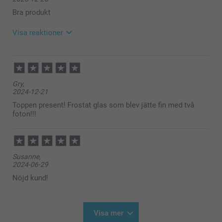
nöjd med ditt frostade glas!
Jag önskar dig en fin dag!
Bra produkt
Varma hälsningar,
Kirsi @smartphoto
Visa reaktioner
2025-12-30
12:44
Hej,
Gry,
Så härligt att läsa, tack för ditt fina omdöme, vi är
2024-12-21
glada att ha dig som kund!
🩵-liga hälsningar
Toppen present! Frostat glas som blev jätte fin med två
Pernilla @smartphoto
foton!!!
Susanne,
2024-06-29
Nöjd kund!
Visa mer