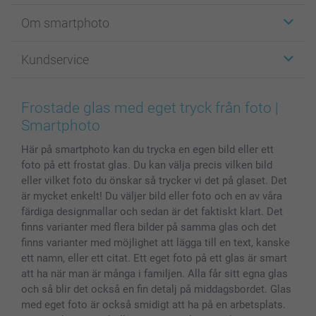
Etiketter
Om smartphoto
Fotokort
Fotopresenter
Om smartphoto
Kundservice
Fotoböcker
För affiliates
Canvas & Väggdekoration
Allmän integritetspolicy
Kontakta oss & FAQ
Bilder, Fotoförstoring & Fotohäften
Cookie Policy
smartgaranti
Frostade glas med eget tryck från foto |
Skal till Mobil & Surfplatta
Sitemap
smartbonus
Smartphoto
MyNameBook
Villkor och garantier
Priser & betalning
Här på smartphoto kan du trycka en egen bild eller ett
Fotoalmanackor & Fotoagenda
Investor Relations
Status på beställningar
foto på ett frostat glas. Du kan välja precis vilken bild
Fotoramar & Tillbehör
eller vilket foto du önskar så trycker vi det på glaset. Det
Presentkort
är mycket enkelt! Du väljer bild eller foto och en av våra
Alla fotoprodukter
färdiga designmallar och sedan är det faktiskt klart. Det
finns varianter med flera bilder på samma glas och det
finns varianter med möjlighet att lägga till en text, kanske
ett namn, eller ett citat. Ett eget foto på ett glas är smart
att ha när man är många i familjen. Alla får sitt egna glas
och så blir det också en fin detalj på middagsbordet. Glas
med eget foto är också smidigt att ha på en arbetsplats.