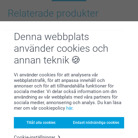
Relaterade produkter
Tekopp
Glasunderlägg med kork
-6st
169,00
Denna webbplats
2 varianter
Från
319,00
använder cookies och
(70 omdömen)
(177 omdömen)
annan teknik
Mugg
Keramikskål
Vi använder cookies för att analysera vår
7 varianter
2 varianter
webbplatstrafik, för att anpassa innehåll och
Från
119,00
229,00
annonser och för att tillhandahålla funktioner för
sociala medier. Vi delar också information om din
(1454 omdömen)
(34 omdömen)
användning av vår webbplats med våra partners för
sociala medier, annonsering och analys. Du kan läsa
mer om vår cookiepolicy
här
.
Alla hjärtans dag-presenter till barn
Tillåt alla cookies
Endast nödvändiga cookies
Låt barnen vara med och fira Alla hjärtans dag. Hos
oss hittar du massor av fina, omtänksamma och
roliga presenter som barnen kommer att älska.
Cookie-inställningar