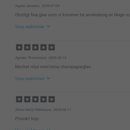
Ingela Jansson,
2026-07-04
Otroligt fina glas som vi kommer ha användning av länge o
Visa reaktioner
2026-07-06
12:21
Hej Ingela,
Agneta Thomasson,
2026-06-15
Så härligt att läsa, tack för ditt fina omdöme. Det ska
Mycket nöjd med mina champagneglas.
valda fotoprodukter - med ett fint resultat. Vi är g
service.
Visa reaktioner
🩵-liga hälsningar
Helene @smartphoto
2026-06-16
10:19
Hej Agneta,
Stene Harry Pettersson,
2026-06-11
Tusen tack för de fem stjärnorna och ditt fina omdöme
Prisvärt köp
Champagneglas! Hoppas du får en fantastisk dag 🌸
Varma hälsningar,