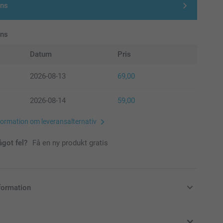
gns
ans
Datum
Pris
2026-08-13
69,00
2026-08-14
59,00
formation om leveransalternativ
ågot fel?
Få en ny produkt gratis
formation
i svenska kronor (SEK), inklusive moms och exklusive porto.