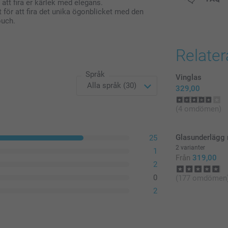
att fira er kärlek med elegans.
 för att fira det unika ögonblicket med den
ouch.
Relate
Språk
Vinglas
329,00
(4 omdömen)
Glasunderlägg 
25
2 varianter
1
Från
319,00
2
0
(177 omdömen
2