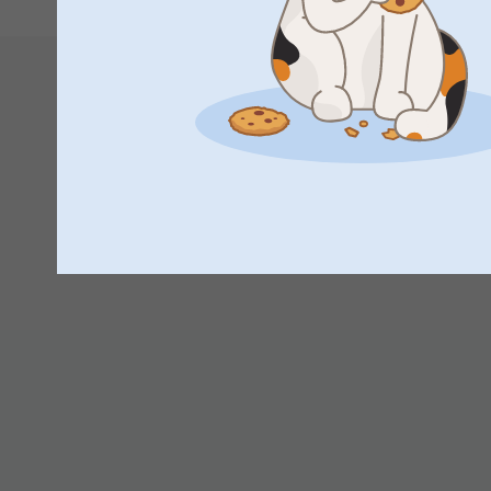
Tack så mycket för att du gav ⭐️⭐️⭐️⭐️⭐️ och för ditt
dina champagneglas!
Hoppas du får en fin sommar!
Vänliga hälsningar,
Miia @smartphoto