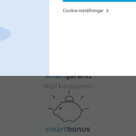
 fina omdöme. Det glädjer oss att du är nöjd med
Cookie-inställningar
Varför
smartphoto
?
Nöjd kundgaranti