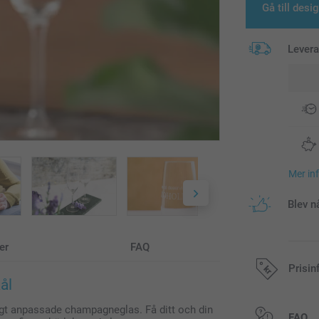
Gå till desi
Lever
Mer in
Blev n
er
FAQ
Prisin
ål
ligt anpassade champagneglas. Få ditt och din
Alla priser är 
FAQ