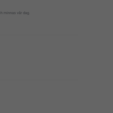
ch minnas vår dag.
 vara enkelt, smart och roligt att beställa dina
lada att du är nöjd med champagneglasen och vår
. Vi är så glada att du gillar dina