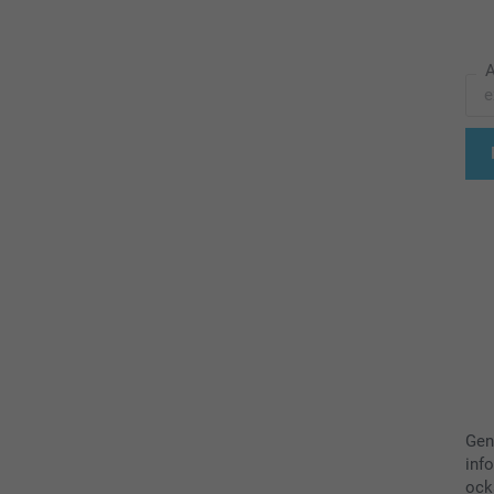
A
Gen
inf
ock