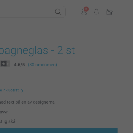
agneglas - 2 st
4.6
/
5
(30 omdömen)
te inkluderat
d text på en av designerna
ravyr
tlig skål