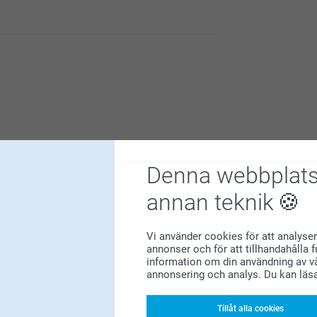
itt fina omdöme. Det glädjer oss att du är nöjd
Denna webbplats
annan teknik
 fina omdöme. Det glädjer oss att du är nöjd med
Vi använder cookies för att analyser
annonser och för att tillhandahålla 
information om din användning av vå
annonsering och analys. Du kan läs
5
Tillåt alla cookies