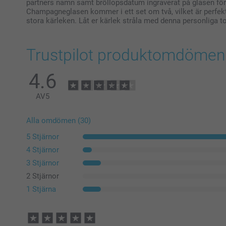
partners namn samt bröllopsdatum ingraverat på glasen för 
Champagneglasen kommer i ett set om två, vilket är perfekt
stora kärleken. Låt er kärlek stråla med denna personliga t
Trustpilot produktomdömen
4.6
AV
5
Alla omdömen (30)
5 Stjärnor
4 Stjärnor
3 Stjärnor
2 Stjärnor
1 Stjärna