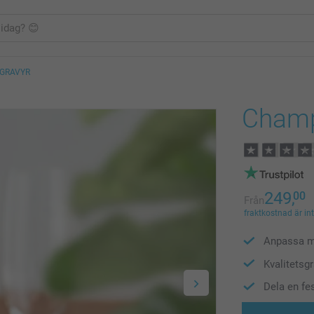
GRAVYR
Champ
249,
00
Från
fraktkostnad är in
Anpassa me
Kvalitetsg
Dela en fes