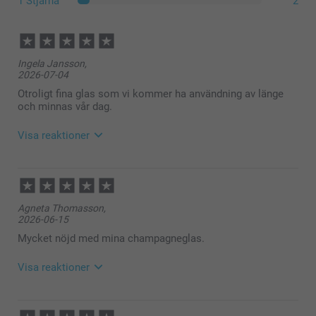
1 Stjärna
2
Ingela Jansson,
2026-07-04
Otroligt fina glas som vi kommer ha användning av länge
och minnas vår dag.
Visa reaktioner
2026-07-06
12:21
Hej Ingela,
Agneta Thomasson,
2026-06-15
Så härligt att läsa, tack för ditt fina omdöme. Det ska
vara enkelt, smart och roligt att beställa dina valda
Mycket nöjd med mina champagneglas.
fotoprodukter - med ett fint resultat. Vi är glada att
du är nöjd med champagneglasen och vår service.
Visa reaktioner
🩵-liga hälsningar
Helene @smartphoto
2026-06-16
10:19