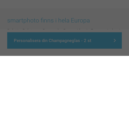
smartphoto finns i hela Europa
België
-
Belgique
-
Danmark
-
Deutschland
-
France
-
Ireland
-
Nederland
-
Norge
-
Österreich
-
Schweiz
-
Suisse
-
Personalisera din Champagneglas - 2 st
Switzerland
-
Suomi
-
Sverige
-
United Kingdom
-
Other Countries
Alla priser är i svenska kronor (SEK), inklusive moms och exklusive porto.
© smartphoto group. All rights reserved