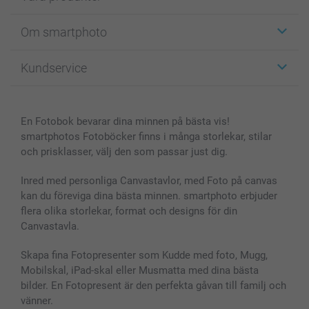
Etiketter
Om smartphoto
Fotokort
Fotopresenter
Om smartphoto
Kundservice
Fotoböcker
För affiliates
Canvas & Väggdekoration
Allmän integritetspolicy
Kontakta oss & FAQ
Bilder, Fotoförstoring & Fotohäften
Cookie Policy
smartgaranti
En Fotobok bevarar dina minnen på bästa vis!
Skal till Mobil & Surfplatta
Sitemap
smartbonus
smartphotos Fotoböcker finns i många storlekar, stilar
MyNameBook
Villkor och garantier
Priser & betalning
och prisklasser, välj den som passar just dig.
Fotoalmanackor & Fotoagenda
Investor Relations
Status på beställningar
Fotoramar & Tillbehör
Inred med personliga Canvastavlor, med Foto på canvas
kan du föreviga dina bästa minnen. smartphoto erbjuder
Presentkort
flera olika storlekar, format och designs för din
Alla fotoprodukter
Canvastavla.
Skapa fina Fotopresenter som Kudde med foto, Mugg,
Mobilskal, iPad-skal eller Musmatta med dina bästa
bilder. En Fotopresent är den perfekta gåvan till familj och
vänner.