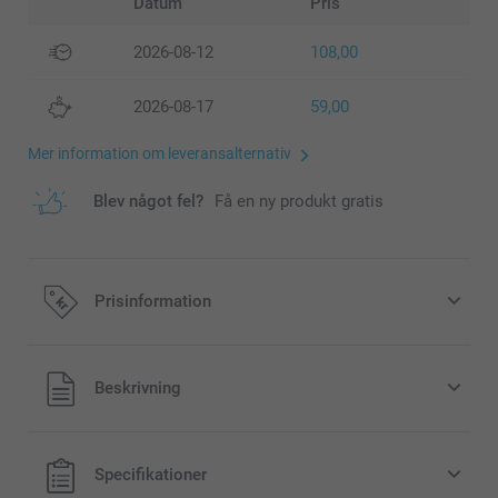
Datum
Pris
2026-08-12
108,00
2026-08-17
59,00
Mer information om leveransalternativ
Blev något fel?
Få en ny produkt gratis
Prisinformation
Alla priser är i svenska kronor (SEK), inklusive moms och
Beskrivning
exklusive porto.
Specifikationer