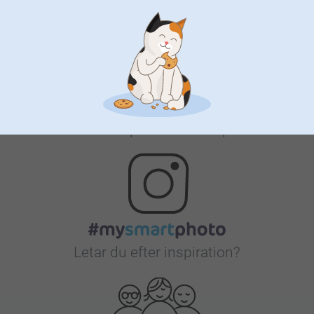
Nöjd kundgaranti
Bonus på alla dina köp
Letar du efter inspiration?