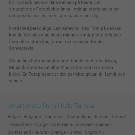
En Fotobok bevarar dina minnen på bästa vis!
smartphotos Fotoböcker finns i många storlekar, stilar
och prisklasser, välj den som passar just dig.
Inred med personliga Canvastavlor, med Foto på canvas
kan du föreviga dina bästa minnen. smartphoto erbjuder
flera olika storlekar, format och designs för din
Canvastavla.
Skapa fina Fotopresenter som Kudde med foto, Mugg,
Mobilskal, iPad-skal eller Musmatta med dina bästa
bilder. En Fotopresent är den perfekta gåvan till familj och
vänner.
smartphoto finns i hela Europa
België
-
Belgique
-
Danmark
-
Deutschland
-
France
-
Ireland
-
Nederland
-
Norge
-
Österreich
-
Schweiz
-
Suisse
-
Switzerland
-
Suomi
-
Sverige
-
United Kingdom
-