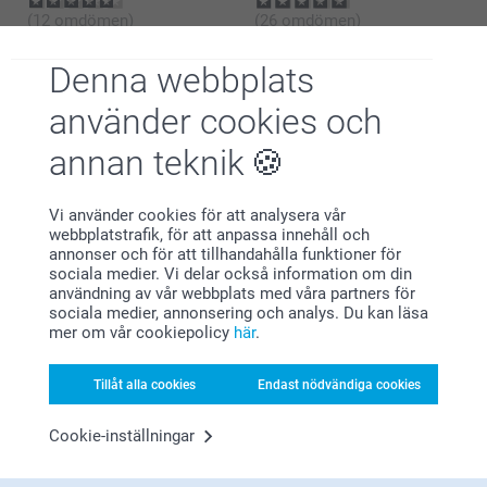
(12 omdömen)
(26 omdömen)
Pennset
Anteckningsbok
Denna webbplats
4 varianter
3 varianter
Från
139,00
Från
89,00
använder cookies och
(47 omdömen)
annan teknik
Vi använder cookies för att analysera vår
webbplatstrafik, för att anpassa innehåll och
annonser och för att tillhandahålla funktioner för
sociala medier. Vi delar också information om din
Varför
smartphoto
?
användning av vår webbplats med våra partners för
sociala medier, annonsering och analys. Du kan läsa
mer om vår cookiepolicy
här
.
Tillåt alla cookies
Endast nödvändiga cookies
Cookie-inställningar