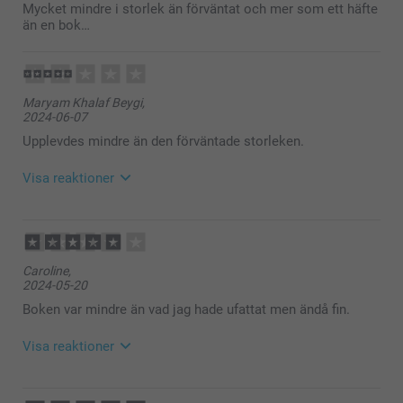
Mycket mindre i storlek än förväntat och mer som ett häfte
än en bok…
Maryam Khalaf Beygi,
2024-06-07
Upplevdes mindre än den förväntade storleken.
Visa reaktioner
2024-06-11
13:51
Hej Maryam,
Caroline,
Stort tack för ditt omdöme, all feedback är alltid
2024-05-20
välkommen och viktig!
Vi önskar dig en fin dag!
Boken var mindre än vad jag hade ufattat men ändå fin.
Varma hälsningar,
Kirsi @smartphoto
Visa reaktioner
2024-05-21