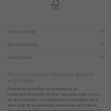
Våra produkter
Etiketter
Om smartphoto
Fotokort
Fotopresenter
Om smartphoto
Kundservice
Fotoböcker
För affiliates
Canvas & Väggdekoration
Allmän integritetspolicy
Kontakta oss & FAQ
Bilder, Fotoförstoring & Fotohäften
Cookie Policy
smartgaranti
Personlig gästbok till bröllop, dop och
Skal till Mobil & Surfplatta
Sitemap
smartbonus
andra fester
MyNameBook
Villkor och garantier
Priser & betalning
Planerar du ett bröllop, en studentskiva, en
Fotoalmanackor & Fotoagenda
Investor Relations
Status på beställningar
konfirmationsfest eller ett dop? Det spelar ingen roll om
Fotoramar & Tillbehör
det är en liten eller stor tillställning du arrangerar, det är
Presentkort
alltid roligt att ha personliga minnen kvar när festen är
Alla fotoprodukter
slut och det är därför som gästböcker är så populära. På