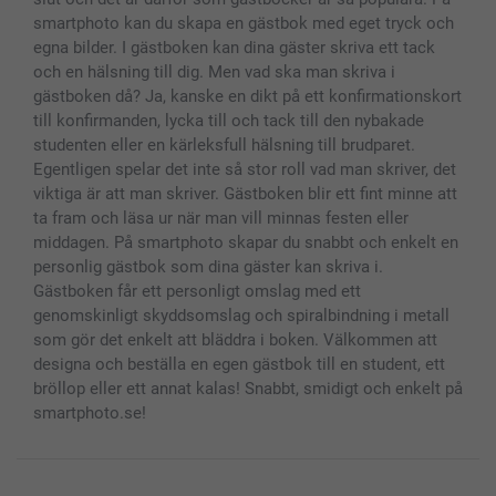
smartphoto kan du skapa en gästbok med eget tryck och
egna bilder. I gästboken kan dina gäster skriva ett tack
och en hälsning till dig. Men vad ska man skriva i
gästboken då? Ja, kanske en dikt på ett konfirmationskort
till konfirmanden, lycka till och tack till den nybakade
studenten eller en kärleksfull hälsning till brudparet.
Egentligen spelar det inte så stor roll vad man skriver, det
viktiga är att man skriver. Gästboken blir ett fint minne att
ta fram och läsa ur när man vill minnas festen eller
middagen. På smartphoto skapar du snabbt och enkelt en
personlig gästbok som dina gäster kan skriva i.
Gästboken får ett personligt omslag med ett
genomskinligt skyddsomslag och spiralbindning i metall
som gör det enkelt att bläddra i boken. Välkommen att
designa och beställa en egen gästbok till en student, ett
bröllop eller ett annat kalas! Snabbt, smidigt och enkelt på
smartphoto.se!