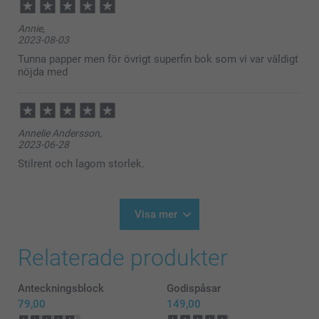
10:09
Hej Caroline,
Annie,
2023-08-03
Tusen tack för dina 4 stjärnor. Vi hoppas att ni har
glädje av gästboken en lång tid efter att den har blivit
Tunna papper men för övrigt superfin bok som vi var väldigt
ifylld :)
nöjda med
Varma hälsningar,
Kirsi @smartphoto
Annelie Andersson,
2023-06-28
Stilrent och lagom storlek.
Visa mer
Relaterade produkter
Anteckningsblock
Godispåsar
79,00
149,00