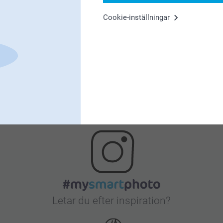
Cookie-inställningar
Nöjd kundgaranti
Bonus på alla dina köp
Letar du efter inspiration?