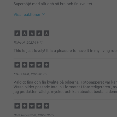
Supernöjd med allt och så bra och fin kvalitet
Visa reaktioner
2025-10-06
11:04
Hej Sandra,
Stort tack för ditt omdöme och ⭐️⭐️⭐️⭐️⭐️! Det är någo
Risha H,
2023-11-11
fysiskt framför sig, och vi är glada att du valde oss fö
This is just lovely! It is a pleasure to have it in my living roo
Tack för att du beställde hos oss!
Varma hälsningar,
Kirsi @smartphoto
IDA BLOCK,
2023-01-02
Väldigt fina och fin kvalité på bilderna. Fotopapperet var kan
Vissa bilder passade inte in i formatet i fotoredigeraren , me
jag produkten väldigt mycket och kan absolut beställa denn
Sara Bäckström,
2022-12-09