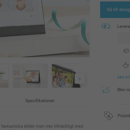
Gå till desi
Lever
Mer in
Blev n
Specifikationer
Prisin
fantastiska bilder men inte tillräckligt med