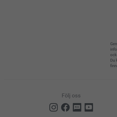
Gen
inf
ock
Du 
finn
Följ oss