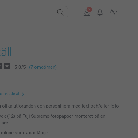
äll
5.0
/
5
(7 omdömen)
te inkluderat
n olika utföranden och personifiera med text och/eller foto
ryck (12) på Fuji Supreme-fotopapper monterat på en
lare
t minne som varar länge