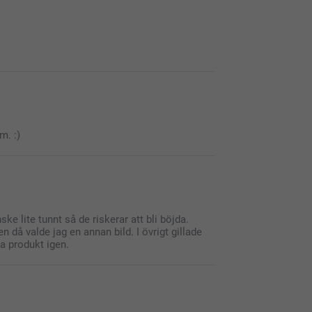
t alldeles särskilt med att ha sina bilder
r att framkalla dina foton, på ett fotoställ.
m. :)
ske lite tunnt så de riskerar att bli böjda.
n då valde jag en annan bild. I övrigt gillade
a produkt igen.