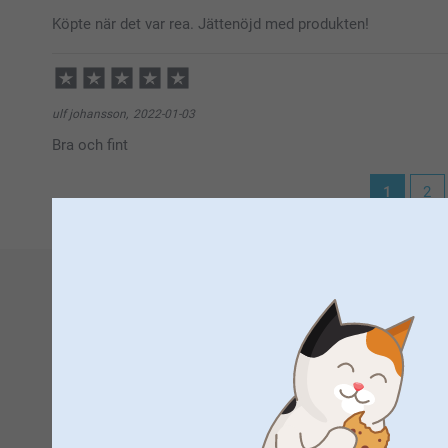
Köpte när det var rea. Jättenöjd med produkten!
ulf johansson,
2022-01-03
Bra och fint
1
2