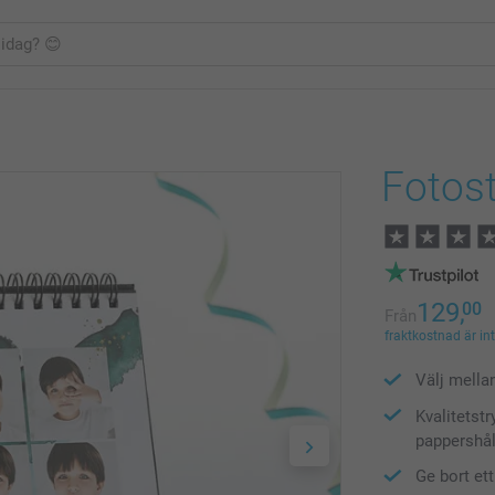
Fotost
129,
00
Från
fraktkostnad är in
Välj mella
Kvalitetst
pappershål
Ge bort et