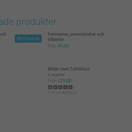
i svenska kronor (SEK), inklusive moms och exklusive porto.
rade produkter
lock
Fotoramar, presentaskar och
Nytt format
tillbehör
Från
49,00
Bilder med Trähållare
5 varianter
Från
129,00
(14 omdömen)