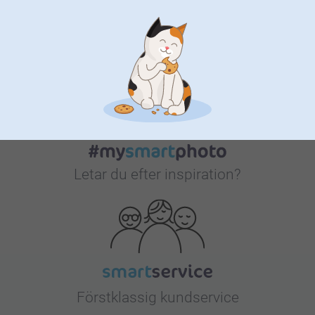
Bonus på alla dina köp
Letar du efter inspiration?
Förstklassig kundservice