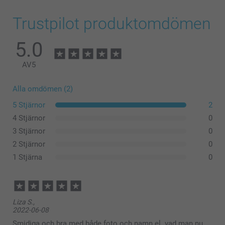
Trustpilot produktomdömen
5.0
AV
5
Alla omdömen (2)
5 Stjärnor
2
4 Stjärnor
0
3 Stjärnor
0
2 Stjärnor
0
1 Stjärna
0
Liza S.,
2022-06-08
Smidiga och bra med både foto och namn el. vad man nu