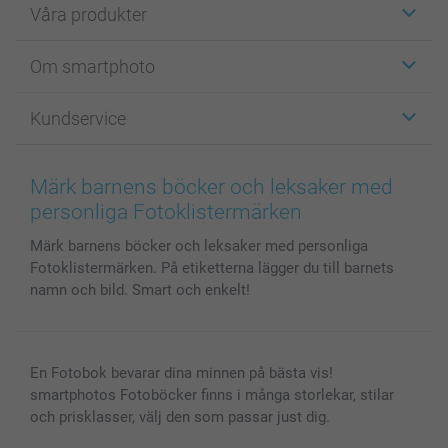
Våra produkter
Etiketter
Om smartphoto
Fotokort
Fotopresenter
Om smartphoto
Kundservice
Fotoböcker
För affiliates
Canvas & Väggdekoration
Allmän integritetspolicy
Kontakta oss & FAQ
Bilder, Fotoförstoring & Fotohäften
Cookie Policy
smartgaranti
Märk barnens böcker och leksaker med
Skal till Mobil & Surfplatta
Sitemap
smartbonus
personliga Fotoklistermärken
MyNameBook
Villkor och garantier
Priser & betalning
Märk barnens böcker och leksaker med personliga
Fotoalmanackor & Fotoagenda
Investor Relations
Status på beställningar
Fotoklistermärken. På etiketterna lägger du till barnets
Fotoramar & Tillbehör
namn och bild. Smart och enkelt!
Presentkort
Alla fotoprodukter
En Fotobok bevarar dina minnen på bästa vis!
smartphotos Fotoböcker finns i många storlekar, stilar
och prisklasser, välj den som passar just dig.