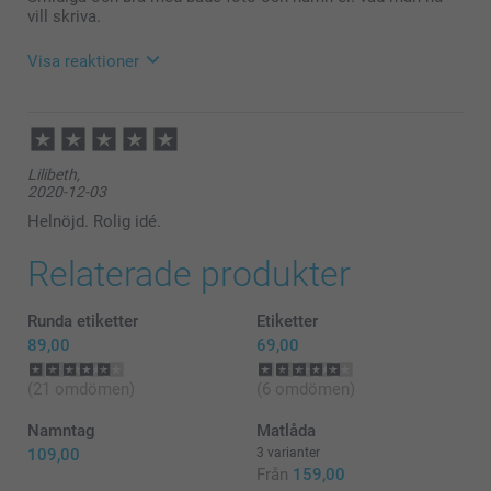
vill skriva.
Visa reaktioner
2022-06-09
14:47
Hej Liza,
Lilibeth,
Tusen tack för dina fem stjärnor och omdöme av
2020-12-03
fotoklistermärkena!
Visst är det roligt att kunna göra unika och
Helnöjd. Rolig idé.
personliga klistermärken med sina egna
favoritbilder. :)
Relaterade produkter
Tack för att du valt att beställa hos oss.
Varma hälsningar
Johanna, Smartphoto
Runda etiketter
Etiketter
89,00
69,00
(21 omdömen)
(6 omdömen)
Namntag
Matlåda
109,00
3 varianter
Från
159,00