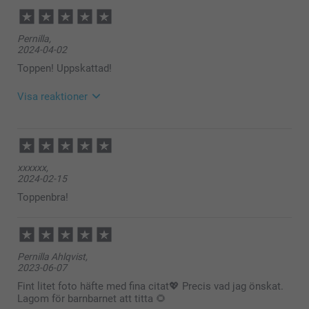
Pernilla,
2024-04-02
Toppen! Uppskattad!
Visa reaktioner
2024-04-03
15:21
Hej Pernilla,
xxxxxx,
Stort tack för dina 5 stjärnor och omdöme, kul att du
2024-02-15
är nöjd med ditt Fotohäfte!
Vi önskar dig en fin dag!
Toppenbra!
Varma hälsningar,
Kirsi @smartphoto
Pernilla Ahlqvist,
2023-06-07
Fint litet foto häfte med fina citat💖 Precis vad jag önskat.
Lagom för barnbarnet att titta 🌻