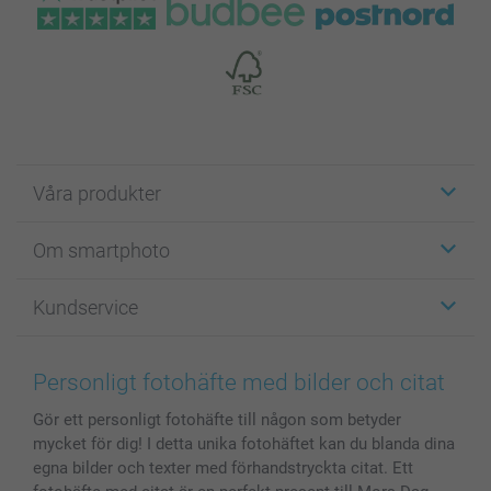
Våra produkter
Etiketter
Om smartphoto
Fotokort
Fotopresenter
Om smartphoto
Kundservice
Fotoböcker
För affiliates
Canvas & Väggdekoration
Allmän integritetspolicy
Kontakta oss & FAQ
Bilder, Fotoförstoring & Fotohäften
Cookie Policy
smartgaranti
Personligt fotohäfte med bilder och citat
Skal till Mobil & Surfplatta
Sitemap
smartbonus
Gör ett personligt fotohäfte till någon som betyder
MyNameBook
Villkor och garantier
Priser & betalning
mycket för dig! I detta unika fotohäftet kan du blanda dina
Fotoalmanackor & Fotoagenda
Investor Relations
Status på beställningar
egna bilder och texter med förhandstryckta citat. Ett
Fotoramar & Tillbehör