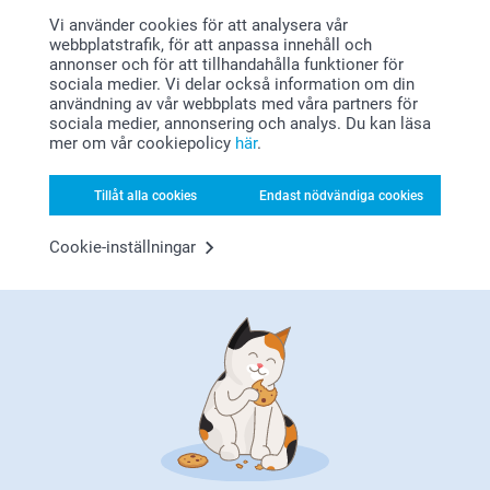
Mer än 10 varianter
149,00
Vi använder cookies för att analysera vår
Från
99,00
webbplatstrafik, för att anpassa innehåll och
(58 omdömen)
annonser och för att tillhandahålla funktioner för
(534 omdömen)
sociala medier. Vi delar också information om din
användning av vår webbplats med våra partners för
Telåda i trä och Set
Tavelvägg Hexagon
sociala medier, annonsering och analys. Du kan läsa
Ny variant
5 varianter
10 varianter
mer om vår cookiepolicy
här
.
Från
349,00
Från
189,00
Tillåt alla cookies
Endast nödvändiga cookies
(6 omdömen)
(16 omdömen)
Cookie-inställningar
Varför
smartphoto
?