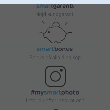
Nöjd kundgaranti
Bonus på alla dina köp
Letar du efter inspiration?