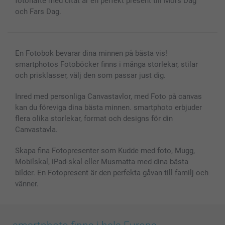
fotohäfte med citat är en perfekt present till Mors Dag
Presentkort
och Fars Dag.
Alla fotoprodukter
En Fotobok bevarar dina minnen på bästa vis!
smartphotos Fotoböcker finns i många storlekar, stilar
och prisklasser, välj den som passar just dig.
Inred med personliga Canvastavlor, med Foto på canvas
kan du föreviga dina bästa minnen. smartphoto erbjuder
flera olika storlekar, format och designs för din
Canvastavla.
Skapa fina Fotopresenter som Kudde med foto, Mugg,
Mobilskal, iPad-skal eller Musmatta med dina bästa
bilder. En Fotopresent är den perfekta gåvan till familj och
vänner.