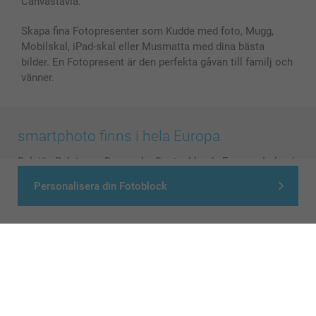
Canvastavla.
Skapa fina Fotopresenter som Kudde med foto, Mugg,
Mobilskal, iPad-skal eller Musmatta med dina bästa
bilder. En Fotopresent är den perfekta gåvan till familj och
vänner.
smartphoto finns i hela Europa
België
-
Belgique
-
Danmark
-
Deutschland
-
France
-
Ireland
-
Nederland
-
Norge
-
Österreich
-
Schweiz
-
Suisse
-
Personalisera din Fotoblock
Switzerland
-
Suomi
-
Sverige
-
United Kingdom
-
Other Countries
Alla priser är i svenska kronor (SEK), inklusive moms och exklusive porto.