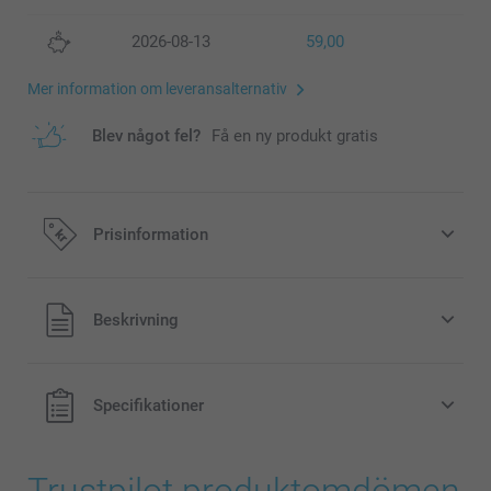
2026-08-13
59,00
Mer information om leveransalternativ
Blev något fel?
Få en ny produkt gratis
Prisinformation
Alla priser är i svenska kronor (SEK), inklusive moms och
Beskrivning
exklusive porto.
Specifikationer
Trustpilot produktomdömen