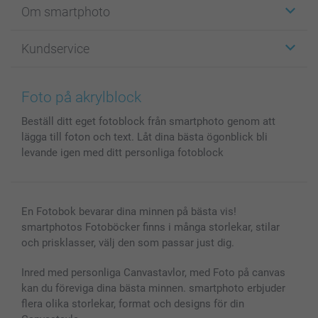
Om smartphoto
Fotokort
Fotopresenter
Om smartphoto
Kundservice
Fotoböcker
För affiliates
Canvas & Väggdekoration
Allmän integritetspolicy
Kontakta oss & FAQ
Bilder, Fotoförstoring & Fotohäften
Cookie Policy
smartgaranti
Foto på akrylblock
Skal till Mobil & Surfplatta
Sitemap
smartbonus
Beställ ditt eget fotoblock från smartphoto genom att
MyNameBook
Villkor och garantier
Priser & betalning
lägga till foton och text. Låt dina bästa ögonblick bli
Fotoalmanackor & Fotoagenda
Investor Relations
Status på beställningar
levande igen med ditt personliga fotoblock
Fotoramar & Tillbehör
Presentkort
Alla fotoprodukter
En Fotobok bevarar dina minnen på bästa vis!
smartphotos Fotoböcker finns i många storlekar, stilar
och prisklasser, välj den som passar just dig.
Inred med personliga Canvastavlor, med Foto på canvas
kan du föreviga dina bästa minnen. smartphoto erbjuder
flera olika storlekar, format och designs för din