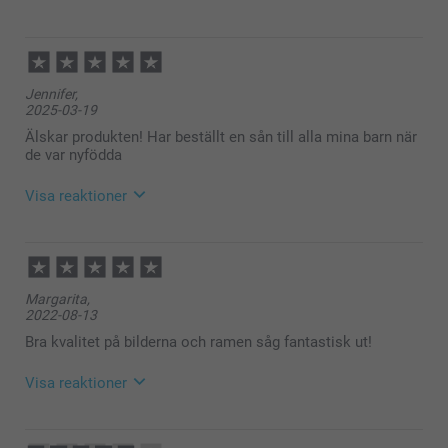
2025-10-24
10:37
Hej Fredrik,
Jennifer,
Stort tack för dina ⭐️⭐️⭐️⭐️⭐️ och omdöme, kul att du
2025-03-19
är nöjd med din beställda produkt!
Vi önskar dig en fin helg!
Älskar produkten! Har beställt en sån till alla mina barn när
Varma hälsningar,
de var nyfödda
Kirsi @smartphoto
Visa reaktioner
2025-03-19
10:47
Hej Jennifer,
Margarita,
Tusen tack för ditt omdöme av våra akrylblock! Ett
2022-08-13
enkelt och superläckert sätt att skapa ett eget
konstverk med favoritbilden 😊
Bra kvalitet på bilderna och ramen såg fantastisk ut!
Varma hälsningar
Kirsi @smartphoto
Visa reaktioner
2022-08-15