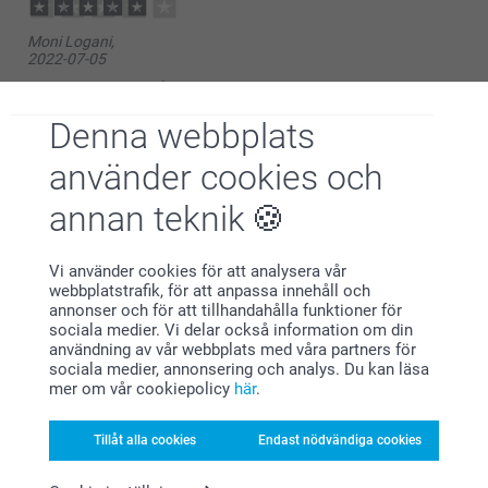
14:39
Hej,
Moni Logani,
2022-07-05
Tusen tack för ditt fina omdöme och fem stjärnor.
Vad roligt att höra att du är nöjd med din beställning.
Snabb och smidig leverans
Varma hälsningar,
Denna webbplats
Visa reaktioner
Miia
Smartphoto
använder cookies och
2022-07-05
14:36
annan teknik
Hei Moni
Sara,
Stort tack för dina 4 stjärnor och omdöme, kul att du
2022-02-01
är nöjd med akrylblocket.
Vi använder cookies för att analysera vår
En fin bild som står stadigt och är fin att ha på
webbplatstrafik, för att anpassa innehåll och
Riktig fin och personlig present!
bordet!
annonser och för att tillhandahålla funktioner för
Varma hälsningar,
sociala medier. Vi delar också information om din
Visa reaktioner
Johanna, Smartphoto
användning av vår webbplats med våra partners för
sociala medier, annonsering och analys. Du kan läsa
mer om vår cookiepolicy
här
.
2022-02-02
13:05
Hej Sara
Visa mer
Tillåt alla cookies
Endast nödvändiga cookies
Tusen tack för dina fem stjärnor och omdöme av
våra akrylblock.