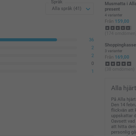
Språk
Musmatta i Alla
present
4 varianter
Från
159,00
(174 omdömen
36
Shoppingkass
2
3 varianter
2
Från
169,00
0
(38 omdömen)
1
Alla hjä
På Alla hjär
Den 14 februa
flickvän att
uppskattar 
Oavsett vad
att hitta de
personlig g