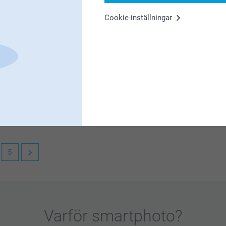
is worth for the payment.
Cookie-inställningar
f our cases! It's great to be able to put your
5
al till dator & surfplatta. Visst är det roligt
Varför
smartphoto
?