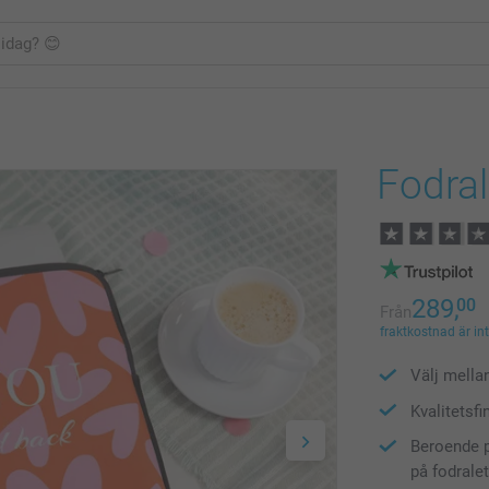
Fodral 
289,
00
Från
fraktkostnad är in
Välj mella
Kvalitetsfi
Beroende p
på fodrale