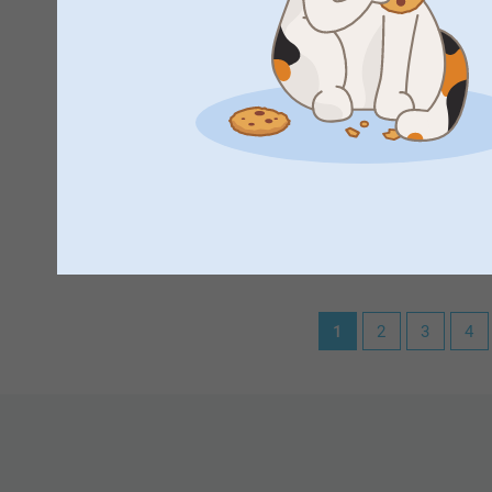
Varma hälsningar,
suite my expectations, Delivered very fast and the product 
Miia @smartphoto
Visa reaktioner
2025-02-17
14:54
Hi Priyal,
Katarina Soeparto Johansson,
2024-05-21
Thank you so much for the ⭐️⭐️⭐️⭐️⭐️ and your review o
Färgerna från fotot blev så bra.
own stamp on them, with your own pictures.
Warm regards,
Visa reaktioner
Kirsi @smartphoto
2024-05-21
1
2
3
4
10:39
Hej Katarina,
Tusen tack för dina 5 stjärnor och omdöme av våra fodr
att ett lite mer personligt fodral :)
Varma hälsningar
Kirsi @smartphoto