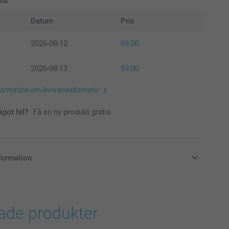
ans
Datum
Pris
2026-08-12
69,00
2026-08-13
59,00
formation om leveransalternativ
ågot fel?
Få en ny produkt gratis
formation
i svenska kronor (SEK), inklusive moms och exklusive porto.
rade produkter