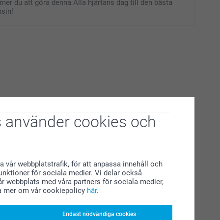
er du att göra denna Alla hjärtans dag till den bästa
sin!
 använder cookies och
a vår webbplatstrafik, för att anpassa innehåll och
funktioner för sociala medier. Vi delar också
r webbplats med våra partners för sociala medier,
a mer om vår cookiepolicy
här
.
Endast nödvändiga cookies