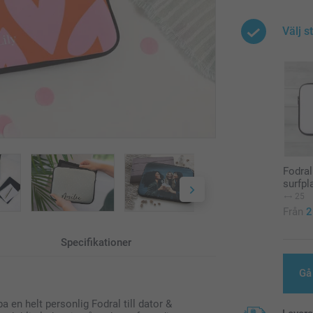
Välj s
Fodral 
surfpl
25
Från
2
Specifikationer
Gå 
a en helt personlig Fodral till dator &