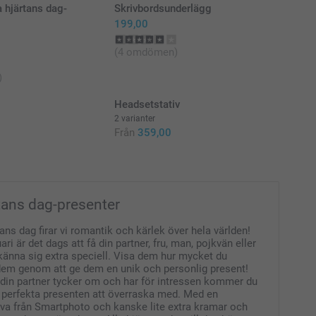
 hjärtans dag-
Skrivbordsunderlägg
199,00
(4 omdömen)
)
e
Headsetstativ
2 varianter
Från
359,00
rtans dag-presenter
tans dag firar vi romantik och kärlek över hela världen!
ri är det dags att få din partner, fru, man, pojkvän eller
 känna sig extra speciell. Visa dem hur mycket du
dem genom att ge dem en unik och personlig present!
 din partner tycker om och har för intressen kommer du
n perfekta presenten att överraska med. Med en
åva från Smartphoto och kanske lite extra kramar och