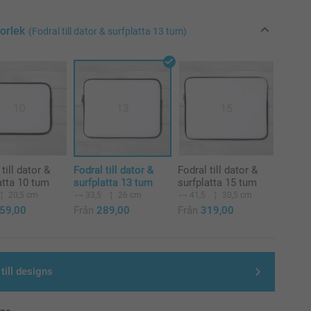
torlek
(Fodral till dator & surfplatta 13 tum)
till dator &
Fodral till dator &
Fodral till dator &
atta 10 tum
surfplatta 13 tum
surfplatta 15 tum
20,5 cm
33,5
26 cm
41,5
30,5 cm
59,00
Från
289,00
Från
319,00
till designs