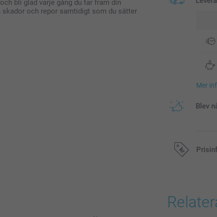
Lever
 och bli glad varje gång du tar fram din
rån skador och repor samtidigt som du sätter
Mer in
Blev n
Prisin
Alla priser är 
Relate