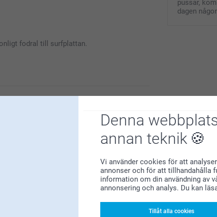
pussar, komm
dagen någon
våra dator- och surfplattefodral med egna
nligt fodral till surfplattan.
ersonlig med sina egna favoritbilder.
du är nöjd med våra produkter och service.
Denna webbplats
annan teknik
Vi använder cookies för att analyser
annonser och för att tillhandahålla 
information om din användning av vå
annonsering och analys. Du kan läs
l till dator/surfplatta.
Tillåt alla cookies
gns and very easy to customize the product to