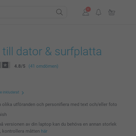
till dator & surfplatta
4.8
/
5
(41 omdömen)
te inkluderat
n olika utföranden och personifiera med text och/eller foto
nish
å versionen av din laptop kan du behöva en annan storlek
t, kontrollera måtten
här