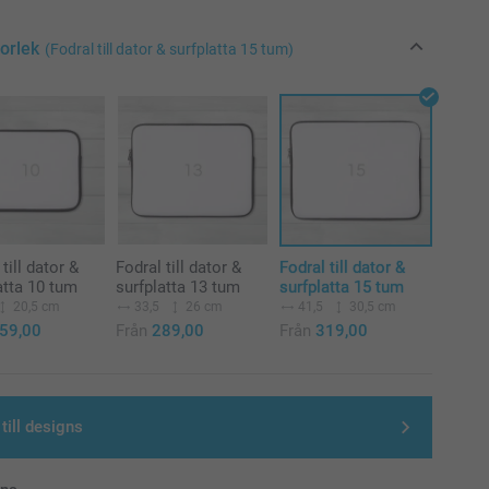
torlek
(Fodral till dator & surfplatta 15 tum)
till dator &
Fodral till dator &
Fodral till dator &
atta 10 tum
surfplatta 13 tum
surfplatta 15 tum
20,5 cm
33,5
26 cm
41,5
30,5 cm
59,00
Från
289,00
Från
319,00
till designs