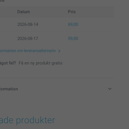
ans
Datum
Pris
2026-08-14
69,00
2026-08-17
59,00
formation om leveransalternativ
ågot fel?
Få en ny produkt gratis
formation
i svenska kronor (SEK), inklusive moms och exklusive porto.
rade produkter