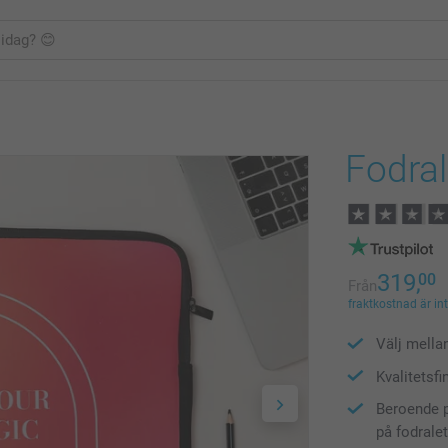
Fodral 
319,
00
Från
fraktkostnad är in
Välj mella
Kvalitetsfi
Beroende p
på fodrale