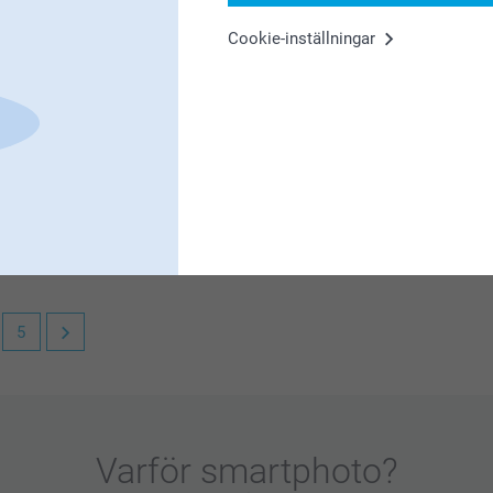
is worth for the payment.
Cookie-inställningar
f our cases! It's great to be able to put your
5
al till dator & surfplatta. Visst är det roligt
Varför
smartphoto
?