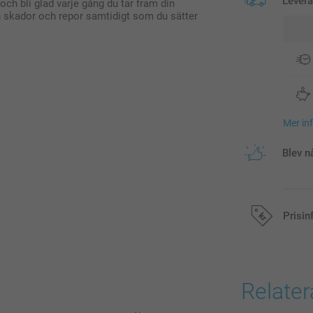
Lever
 och bli glad varje gång du tar fram din
rån skador och repor samtidigt som du sätter
Mer in
Blev n
Prisin
Alla priser är 
Relate