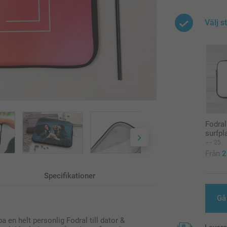
Välj s
Fodral 
surfpl
25
Från
2
Specifikationer
Gå 
a en helt personlig Fodral till dator &