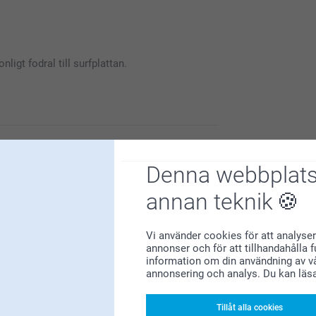
våra dator- och surfplattefodral med egna
nligt fodral till surfplattan.
ersonlig med sina egna favoritbilder.
du är nöjd med våra produkter och service.
Denna webbplats
annan teknik
Vi använder cookies för att analyser
annonser och för att tillhandahålla 
information om din användning av vå
annonsering och analys. Du kan läs
l till dator/surfplatta.
Tillåt alla cookies
gns and very easy to customize the product to