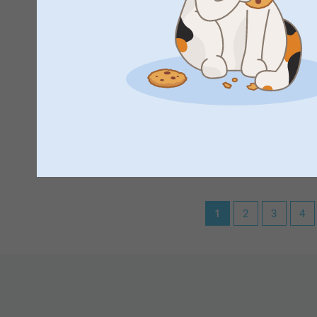
Varma hälsningar,
suite my expectations, Delivered very fast and the product 
Miia @smartphoto
Visa reaktioner
2025-02-17
14:54
Hi Priyal,
Katarina Soeparto Johansson,
2024-05-21
Thank you so much for the ⭐️⭐️⭐️⭐️⭐️ and your review o
Färgerna från fotot blev så bra.
own stamp on them, with your own pictures.
Warm regards,
Visa reaktioner
Kirsi @smartphoto
2024-05-21
1
2
3
4
10:39
Hej Katarina,
Tusen tack för dina 5 stjärnor och omdöme av våra fodr
att ett lite mer personligt fodral :)
Varma hälsningar
Kirsi @smartphoto