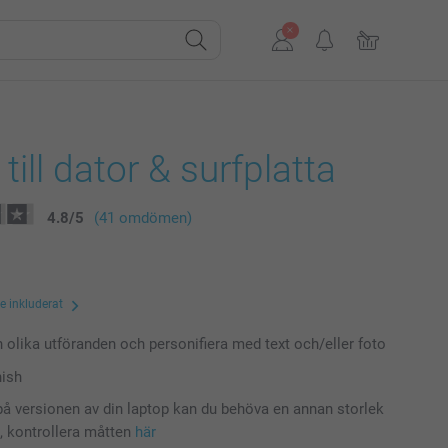
till dator & surfplatta
4.8
/
5
(41 omdömen)
te inkluderat
n olika utföranden och personifiera med text och/eller foto
nish
å versionen av din laptop kan du behöva en annan storlek
t, kontrollera måtten
här