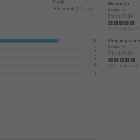
Språk
Musmatta
4 varianter
Från
159,00
(174 omdömen
Shoppingkass
36
3 varianter
2
Från
169,00
2
0
(38 omdömen)
1