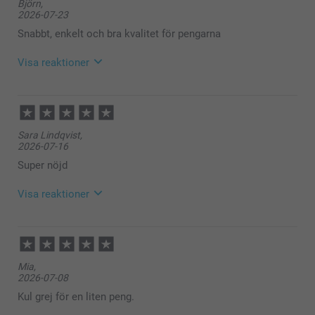
Björn,
2026-07-23
Snabbt, enkelt och bra kvalitet för pengarna
Visa reaktioner
2026-07-30
11:52
Hej Björn,
Sara Lindqvist,
Stort tack för dina ⭐️⭐️⭐️⭐️⭐️ och omdöme av våra
2026-07-16
flasketiketter, vi är glada att du är nöjd med dem!
Varma hälsningar
Super nöjd
Kirsi @smartphoto
Visa reaktioner
2026-07-22
11:29
Hej Sara,
Mia,
2026-07-08
Stort tack för dina ⭐️⭐️⭐️⭐️⭐️ och omdöme av våra
flasketiketter. Visst är det härligt att kunna ge bort
Kul grej för en liten peng.
en flaska med en alldeles egen etikett på! Tack för