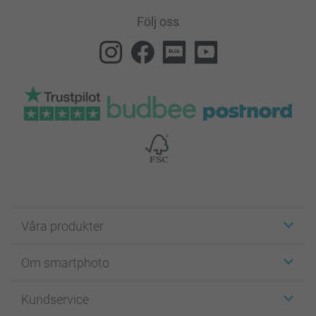
Följ oss
Våra produkter
Etiketter
Om smartphoto
Fotokort
Fotopresenter
Om smartphoto
Kundservice
Fotoböcker
För affiliates