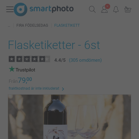
FIRA FÖDELSEDAG
FLASKETIKETT
Flasketiketter - 6st
4.4
/
5
(305 omdömen)
79,
00
Från
fraktkostnad är inte inkluderat