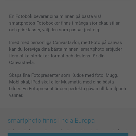
Canvas & Väggdekoration
Allmän integritetspolicy
Kontakta oss & FAQ
Bilder, Fotoförstoring & Fotohäften
Cookie Policy
smartgaranti
En Fotobok bevarar dina minnen på bästa vis!
Skal till Mobil & Surfplatta
Sitemap
smartbonus
smartphotos Fotoböcker finns i många storlekar, stilar
MyNameBook
Villkor och garantier
Priser & betalning
och prisklasser, välj den som passar just dig.
Fotoalmanackor & Fotoagenda
Investor Relations
Status på beställningar
Fotoramar & Tillbehör
Inred med personliga Canvastavlor, med Foto på canvas
kan du föreviga dina bästa minnen. smartphoto erbjuder
Presentkort
flera olika storlekar, format och designs för din
Alla fotoprodukter
Canvastavla.
Skapa fina Fotopresenter som Kudde med foto, Mugg,
Mobilskal, iPad-skal eller Musmatta med dina bästa
bilder. En Fotopresent är den perfekta gåvan till familj och
vänner.
smartphoto finns i hela Europa
België
-
Belgique
-
Danmark
-
Deutschland
-
France
-
Ireland