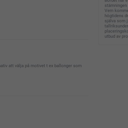
Bordet har e
stämningen 
Vem kommer i
högtidens dr
själva som 
tallriksunde
placeringsko
utbud av pr
 vara enkelt, smart och roligt att beställa dina
ativ att välja på motivet t ex ballonger som
da att du är nöjd med produkterna och vår