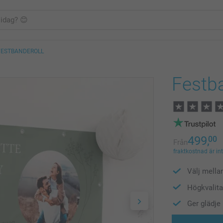
FESTBANDEROLL
Festba
499,
00
Från
fraktkostnad är in
Välj mella
Högkvalita
Ger glädje