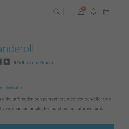
nderoll
5.0
/
5
(4 omdömen)
te inkluderat
n olika utföranden och personifiera med text och/eller foto
tiv vinylbanner lämplig för inomhus- och utomhusbruk