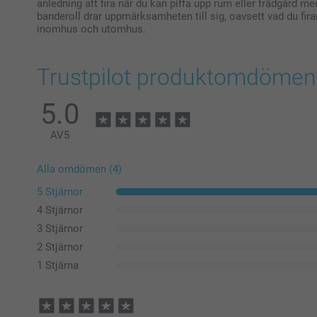
anledning att fira när du kan piffa upp rum eller trädgård m
banderoll drar uppmärksamheten till sig, oavsett vad du fir
inomhus och utomhus.
Trustpilot produktomdömen
5.0
AV
5
Alla omdömen (4)
5 Stjärnor
4 Stjärnor
3 Stjärnor
2 Stjärnor
1 Stjärna