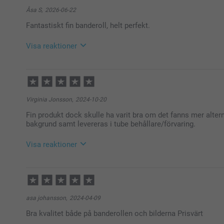
Åsa S,
2026-06-22
Fantastiskt fin banderoll, helt perfekt.
Visa reaktioner
2026-06-25
11:02
Hej Åsa,
Virginia Jonsson,
2024-10-20
Så härligt att läsa, tack för ditt fina omdöme. Det ska
Fin produkt dock skulle ha varit bra om det fanns mer altern
valda fotoprodukter - med ett fint resultat. Vi är gla
bakgrund samt levereras i tube behållare/förvaring.
service.
🩵-liga hälsningar
Visa reaktioner
Helene @smartphoto
2024-10-22
13:48
Hej Viginia
asa johansson,
2024-04-09
Tusen tack för dina 5 stjärnor.
Bra kvalitet både på banderollen och bilderna Prisvärt
Vad glada vi blir att du är nöjd med dina vimplar.