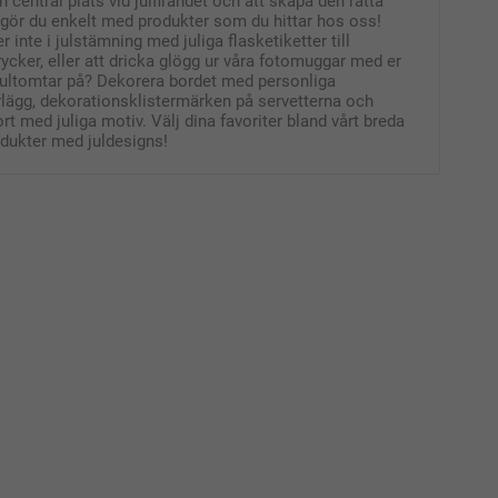
n central plats vid julfirandet och att skapa den rätta
gör du enkelt med produkter som du hittar hos oss!
nte i julstämning med juliga flasketiketter till
ycker, eller att dricka glögg ur våra fotomuggar med er
jultomtar på? Dekorera bordet med personliga
rlägg, dekorationsklistermärken på servetterna och
rt med juliga motiv. Välj dina favoriter bland vårt breda
odukter med juldesigns!