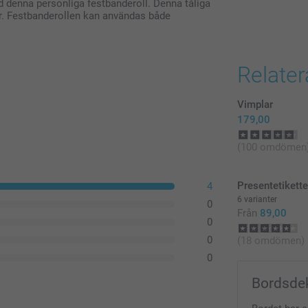
ed denna personliga festbanderoll. Denna tåliga
ar. Festbanderollen kan användas både
Relate
Vimplar
179,00
(100 omdömen
Presentetikette
4
6 varianter
0
Från
89,00
0
0
(18 omdömen)
0
Bordsde