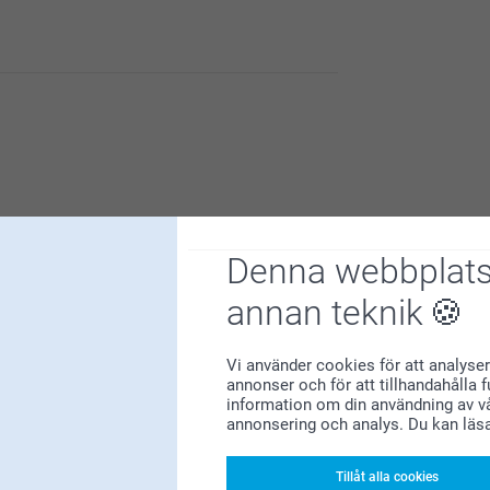
 är nöjd med din banderoll!
Denna webbplats
annan teknik
Varför
smartphoto
?
Vi använder cookies för att analyser
annonser och för att tillhandahålla 
information om din användning av vå
annonsering och analys. Du kan läs
Tillåt alla cookies