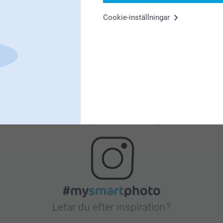
Cookie-inställningar
Nöjd kundgaranti
Bonus på alla dina köp
Letar du efter inspiration?