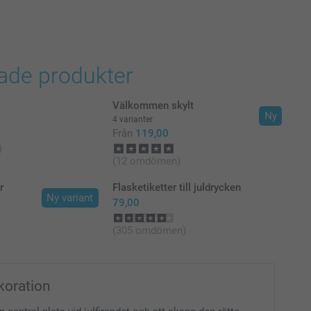
rade produkter
Välkommen skylt
Ny
4 varianter
Från
119,00
)
(12 omdömen)
r
Flasketiketter till juldrycken
Ny variant
79,00
(305 omdömen)
koration