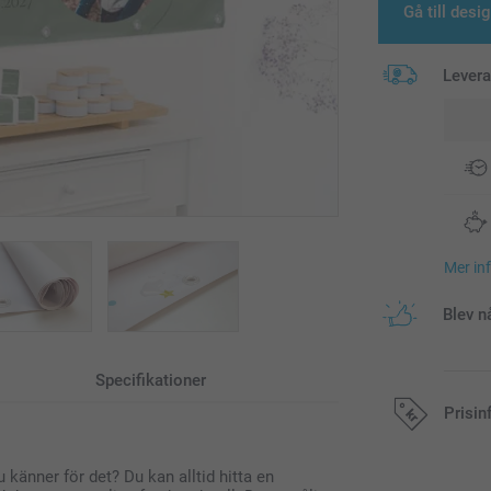
Gå till desi
Lever
Mer in
Blev n
Specifikationer
Prisin
 känner för det? Du kan alltid hitta en
Alla priser är 