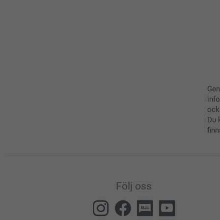
Gen
inf
ock
Du 
finn
Följ oss