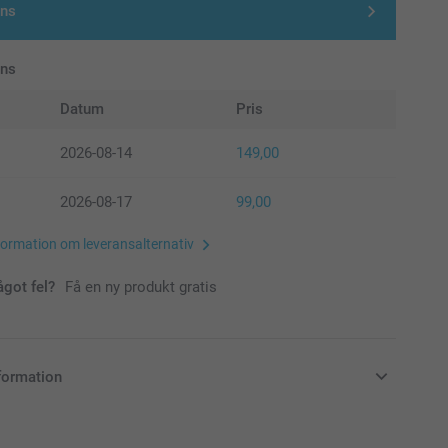
gns
ans
Datum
Pris
2026-08-14
149,00
2026-08-17
99,00
formation om leveransalternativ
ågot fel?
Få en ny produkt gratis
formation
i svenska kronor (SEK), inklusive moms och exklusive porto.