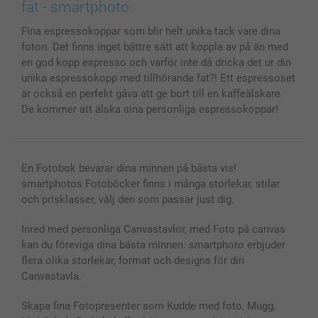
Skal till Mobil & Surfplatta
Sitemap
smartbonus
fat - smartphoto
MyNameBook
Villkor och garantier
Priser & betalning
Fina espressokoppar som blir helt unika tack vare dina
Fotoalmanackor & Fotoagenda
Investor Relations
Status på beställningar
foton. Det finns inget bättre sätt att koppla av på än med
Fotoramar & Tillbehör
en god kopp espresso och varför inte då dricka det ur din
Presentkort
unika espressokopp med tillhörande fat?! Ett espressoset
Alla fotoprodukter
är också en perfekt gåva att ge bort till en kaffeälskare.
De kommer att älska sina personliga espressokoppar!
En Fotobok bevarar dina minnen på bästa vis!
smartphotos Fotoböcker finns i många storlekar, stilar
och prisklasser, välj den som passar just dig.
Inred med personliga Canvastavlor, med Foto på canvas
kan du föreviga dina bästa minnen. smartphoto erbjuder
flera olika storlekar, format och designs för din
Canvastavla.
Skapa fina Fotopresenter som Kudde med foto, Mugg,