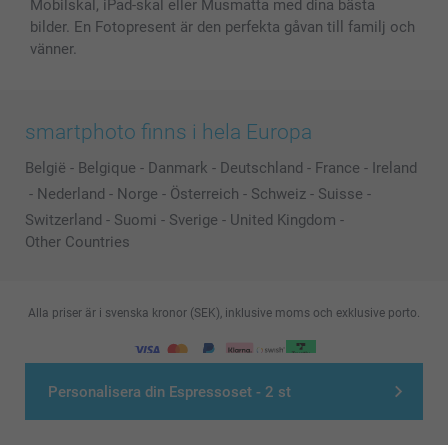
Mobilskal, iPad-skal eller Musmatta med dina bästa
bilder. En Fotopresent är den perfekta gåvan till familj och
vänner.
smartphoto finns i hela Europa
België
-
Belgique
-
Danmark
-
Deutschland
-
France
-
Ireland
-
Nederland
-
Norge
-
Österreich
-
Schweiz
-
Suisse
-
Switzerland
-
Suomi
-
Sverige
-
United Kingdom
-
Other Countries
Alla priser är i svenska kronor (SEK), inklusive moms och exklusive porto.
© smartphoto group. All rights reserved
Personalisera din Espressoset - 2 st