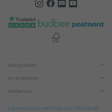
Våra produkter
Etiketter
Om smartphoto
Fotokort
Fotopresenter
Om smartphoto
Kundservice
Fotoböcker
För affiliates
Canvas & Väggdekoration
Allmän integritetspolicy
Kontakta oss & FAQ
Bilder, Fotoförstoring & Fotohäften
Cookie Policy
smartgaranti
Espressokopp med foto och tillhörande