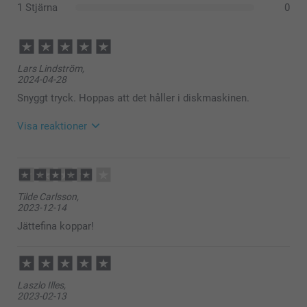
1 Stjärna
0
Lars Lindström,
2024-04-28
Snyggt tryck. Hoppas att det håller i diskmaskinen.
Visa reaktioner
2024-04-29
10:57
Hej Lars,
Tilde Carlsson,
Stort tack för dina 5 stjärnor och omdöme, kul att du
2023-12-14
är nöjd med kopparna!
De ska absolut tåla maskindisk, men det är bra om
Jättefina koppar!
man inte diskar dem i maskin för ofta, inte dagligen.
Vi önskar dig en fin dag!
Varma hälsningar,
Kirsi @smartphoto
Laszlo Illes,
2024-04-30
2023-02-13