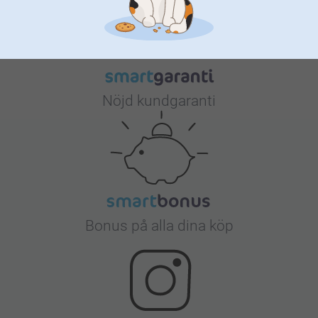
Nöjd kundgaranti
Bonus på alla dina köp