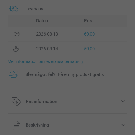
Leverans
Datum
Pris
2026-08-13
69,00
2026-08-14
59,00
Mer information om leveransalternativ
Blev något fel?
Få en ny produkt gratis
Prisinformation
Alla priser är i svenska kronor (SEK), inklusive moms och
Beskrivning
exklusive porto.