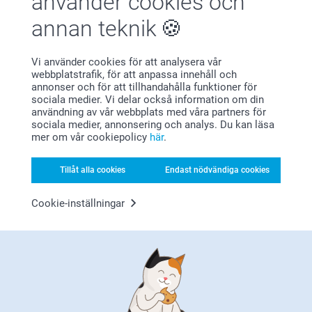
använder cookies och
Relaterade produkter
annan teknik
Frostade glas
Keramikskål
149,00
2 varianter
Vi använder cookies för att analysera vår
229,00
webbplatstrafik, för att anpassa innehåll och
(23 omdömen)
annonser och för att tillhandahålla funktioner för
(34 omdömen)
sociala medier. Vi delar också information om din
användning av vår webbplats med våra partners för
Glasunderlägg med kork
Mugg
sociala medier, annonsering och analys. Du kan läsa
-6st
7 varianter
mer om vår cookiepolicy
här
.
2 varianter
Från
119,00
Från
319,00
Tillåt alla cookies
Endast nödvändiga cookies
(1454 omdömen)
(177 omdömen)
Cookie-inställningar
Varför
smartphoto
?