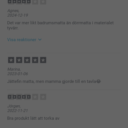
Agnes,
2024-12-19
Det var mer likt badrumsmatta än dörrmatta i materialet
tyvärr.
Visa reaktioner
2025-01-10
11:02
Hej Agnes,
Marina,
2023-01-06
Tack för ditt omdöme och återkoppling.
Vi på kundservice arbetar varje dag för att bli bättre
Jättefin matta, men mamma gjorde till en tavla😂
och mer effektiva i våra svar, produktbeskrivningar
och service, vi är tacksamma när vi får konstruktiv
feedback från våra kunder som gör att vi kan bli ännu
bättre. Tack!
Jörgen,
Varma hälsningar,
2022-11-21
Miia @smartphoto
Bra produkt lätt att torka av