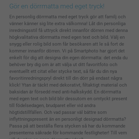
Bilder, Fotoförstoring & Fotohäften
Cookie Policy
smartgaranti
Gör en dörrmatta med eget tryck!
Skal till Mobil & Surfplatta
Sitemap
smartbonus
En personlig dörrmatta med eget tryck gör att familj och
MyNameBook
Villkor och garantier
Priser & betalning
vänner känner sig lite extra välkomna! Låt din personliga
Fotoalmanackor & Fotoagenda
Investor Relations
Status på beställningar
inredningsstil få uttryck direkt innanför dörren med denna
Fotoramar & Tillbehör
högkvalitativa dörrmatta med egen text och bild. Välj en
Presentkort
snygg eller rolig bild som får besökaren att le så fort de
kommer innanför dörren. Vi på Smartphoto har gjort det
Alla fotoprodukter
enkelt för dig att designa din egen dörrmatta: det enda du
behöver bry dig om är att välja ut ditt favoritfoto och
eventuellt ett citat eller stycke text, så får du din nya
favoritinredningspryl direkt till din dörr på endast några
klick! Ytan är täckt med dekorativt, filtaktigt material och
baksidan är försedd med anti-halkskydd. En dörrmatta
med egen text och bild blir dessutom en omtyckt present
till födelsedagen, brudparet eller vid andra
högtidstillfällen. Och vad passar väl bättre som
inflyttningspresent än en personligt designad dörrmatta?
Passa på att beställa flera stycken så har du kommande
presenterna säkrade för kommande festligheter! Till vem