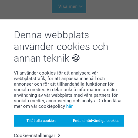
14:56
Hej Elsie
Visa mer
Stort tack för dina 5 stjärnor och omdöme, kul att du
är nöjd med dörrmattan!
Relaterade produkter
En kul detalj när du kan ha din personliga bild som
motiv.
Denna webbplats
Tallriksunderlägg plast -1st
Vinylposter
Vi önskar dig en fin dag!
använder cookies och
Varma hälsningar,
4 varianter
Mer än 10 varianter
Johanna, Smartphoto
Från
119,00
Från
319,00
annan teknik
(82 omdömen)
(8 omdömen)
Vi använder cookies för att analysera vår
Husnummer
Namnskylt
webbplatstrafik, för att anpassa innehåll och
219,00
219,00
annonser och för att tillhandahålla funktioner för
sociala medier. Vi delar också information om din
(1 omdömen)
(4 omdömen)
användning av vår webbplats med våra partners för
sociala medier, annonsering och analys. Du kan läsa
mer om vår cookiepolicy
här
.
Tillåt alla cookies
Endast nödvändiga cookies
Varför
smartphoto
?
Cookie-inställningar