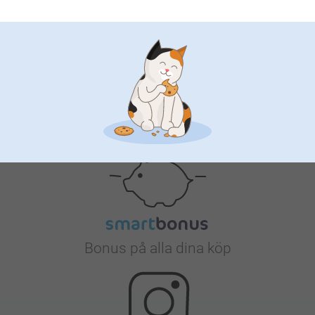
Nöjd kundgaranti
Bonus på alla dina köp