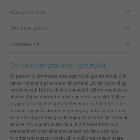
Våra produkter
Etiketter
Om smartphoto
Fotokort
Fotopresenter
Om smartphoto
Kundservice
Fotoböcker
För affiliates
Canvas & Väggdekoration
Allmän integritetspolicy
Kontakta oss & FAQ
Bilder, Fotoförstoring & Fotohäften
Cookie Policy
smartgaranti
Gör en dörrmatta med eget tryck!
Skal till Mobil & Surfplatta
Sitemap
smartbonus
En personlig dörrmatta med eget tryck gör att familj och
MyNameBook
Villkor och garantier
Priser & betalning
vänner känner sig lite extra välkomna! Låt din personliga
Fotoalmanackor & Fotoagenda
Investor Relations
Status på beställningar
inredningsstil få uttryck direkt innanför dörren med denna
Fotoramar & Tillbehör
högkvalitativa dörrmatta med egen text och bild. Välj en
Presentkort
snygg eller rolig bild som får besökaren att le så fort de
kommer innanför dörren. Vi på Smartphoto har gjort det
Alla fotoprodukter
enkelt för dig att designa din egen dörrmatta: det enda du
behöver bry dig om är att välja ut ditt favoritfoto och
eventuellt ett citat eller stycke text, så får du din nya
favoritinredningspryl direkt till din dörr på endast några