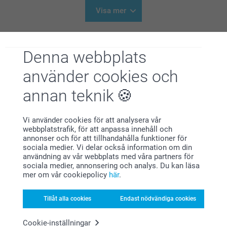
14:56
Hej Elsie
Visa mer
Stort tack för dina 5 stjärnor och omdöme, kul att du
är nöjd med dörrmattan!
Relaterade produkter
En kul detalj när du kan ha din personliga bild som
motiv.
Denna webbplats
Tallriksunderlägg plast -1st
Vinylposter
Vi önskar dig en fin dag!
använder cookies och
Varma hälsningar,
4 varianter
Mer än 10 varianter
Johanna, Smartphoto
Från
119,00
Från
319,00
annan teknik
(82 omdömen)
(8 omdömen)
Vi använder cookies för att analysera vår
Husnummer
Namnskylt
webbplatstrafik, för att anpassa innehåll och
219,00
219,00
annonser och för att tillhandahålla funktioner för
sociala medier. Vi delar också information om din
(1 omdömen)
(4 omdömen)
användning av vår webbplats med våra partners för
sociala medier, annonsering och analys. Du kan läsa
mer om vår cookiepolicy
här
.
Juldekorationer hemma
Tillåt alla cookies
Endast nödvändiga cookies
Höj julstämningen hemma genom att pynta med
unika dekorationer. Fixa fint hemma med personligt
Cookie-inställningar
julpynt i år. Servera glöggen från en personlig