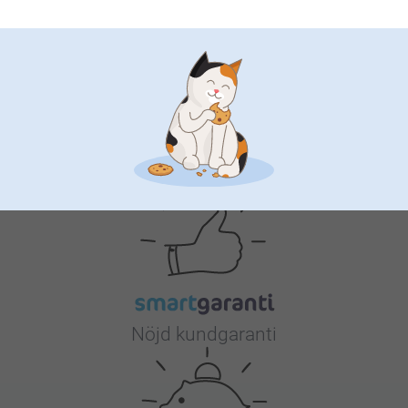
serveringsbricka och pynta granen med egna
julgranskulor och juldekorationer i trä med foton på
familjen! Låt denna julen bli den bästa hittills!
Varför
smartphoto
?
Nöjd kundgaranti