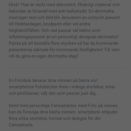
klick! Ytan är täckt med dekorativt, filtaktigt material och
baksidan är försedd med anti-halkskydd. En dörrmatta
med egen text och bild blir dessutom en omtyckt present
till födelsedagen, brudparet eller vid andra
högtidstillfällen. Och vad passar väl bättre som
inflyttningspresent än en personligt designad dörrmatta?
Passa på att beställa flera stycken så har du kommande
presenterna säkrade för kommande festligheter! Till vem
vill du göra en egen dörrmatta idag?
En Fotobok bevarar dina minnen på bästa vis!
smartphotos Fotoböcker finns i många storlekar, stilar
och prisklasser, välj den som passar just dig.
Inred med personliga Canvastavlor, med Foto på canvas
kan du föreviga dina bästa minnen. smartphoto erbjuder
flera olika storlekar, format och designs för din
Canvastavla.