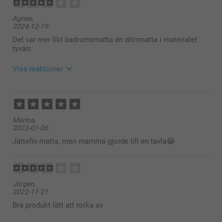
Agnes,
2024-12-19
Det var mer likt badrumsmatta än dörrmatta i materialet
tyvärr.
Visa reaktioner
2025-01-10
11:02
Hej Agnes,
Marina,
2023-01-06
Tack för ditt omdöme och återkoppling.
Vi på kundservice arbetar varje dag för att bli bättre
Jättefin matta, men mamma gjorde till en tavla😂
och mer effektiva i våra svar, produktbeskrivningar
och service, vi är tacksamma när vi får konstruktiv
feedback från våra kunder som gör att vi kan bli ännu
bättre. Tack!
Jörgen,
Varma hälsningar,
2022-11-21
Miia @smartphoto
Bra produkt lätt att torka av