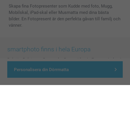
Skapa fina Fotopresenter som Kudde med foto, Mugg,
Mobilskal, iPad-skal eller Musmatta med dina bästa
bilder. En Fotopresent är den perfekta gåvan till familj och
vänner.
smartphoto finns i hela Europa
België
-
Belgique
-
Danmark
-
Deutschland
-
France
-
Ireland
-
Nederland
-
Norge
-
Österreich
-
Schweiz
-
Suisse
-
Personalisera din Dörrmatta
Switzerland
-
Suomi
-
Sverige
-
United Kingdom
-
Other Countries
Alla priser är i svenska kronor (SEK), inklusive moms och exklusive porto.
© smartphoto group. All rights reserved