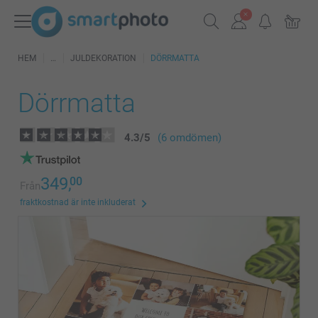
HEM
JULDEKORATION
DÖRRMATTA
Dörrmatta
4.3
/
5
(6 omdömen)
349,
00
Från
fraktkostnad är inte inkluderat