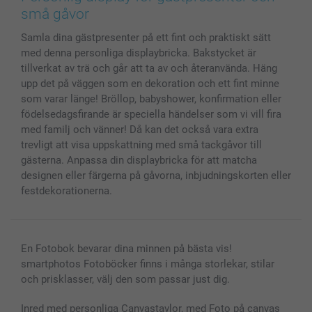
Skal till Mobil & Surfplatta
Sitemap
smartbonus
små gåvor
MyNameBook
Villkor och garantier
Priser & betalning
Samla dina gästpresenter på ett fint och praktiskt sätt
Fotoalmanackor & Fotoagenda
Investor Relations
Status på beställningar
med denna personliga displaybricka. Bakstycket är
Fotoramar & Tillbehör
tillverkat av trä och går att ta av och återanvända. Häng
Presentkort
upp det på väggen som en dekoration och ett fint minne
Alla fotoprodukter
som varar länge! Bröllop, babyshower, konfirmation eller
födelsedagsfirande är speciella händelser som vi vill fira
med familj och vänner! Då kan det också vara extra
trevligt att visa uppskattning med små tackgåvor till
gästerna. Anpassa din displaybricka för att matcha
designen eller färgerna på gåvorna, inbjudningskorten eller
festdekorationerna.
En Fotobok bevarar dina minnen på bästa vis!
smartphotos Fotoböcker finns i många storlekar, stilar
och prisklasser, välj den som passar just dig.
Inred med personliga Canvastavlor, med Foto på canvas