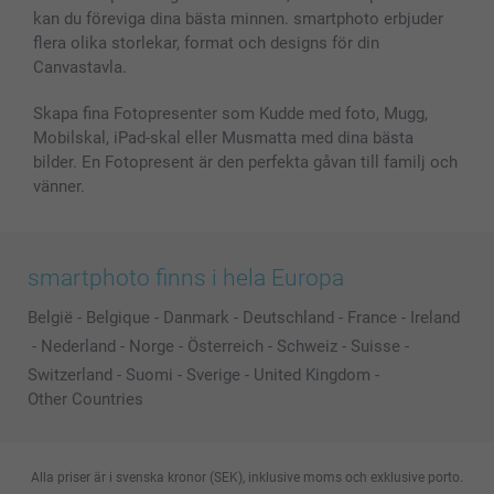
kan du föreviga dina bästa minnen. smartphoto erbjuder
flera olika storlekar, format och designs för din
Canvastavla.
Skapa fina Fotopresenter som Kudde med foto, Mugg,
Mobilskal, iPad-skal eller Musmatta med dina bästa
bilder. En Fotopresent är den perfekta gåvan till familj och
vänner.
smartphoto finns i hela Europa
België
-
Belgique
-
Danmark
-
Deutschland
-
France
-
Ireland
-
Nederland
-
Norge
-
Österreich
-
Schweiz
-
Suisse
-
Switzerland
-
Suomi
-
Sverige
-
United Kingdom
-
Other Countries
Alla priser är i svenska kronor (SEK), inklusive moms och exklusive porto.