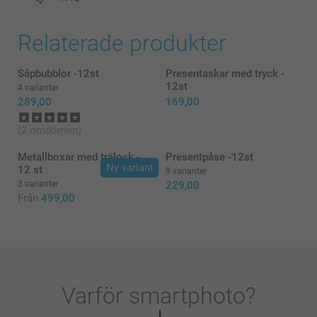
Relaterade produkter
Såpbubblor -12st
Presentaskar med tryck -
12st
4 varianter
289,00
169,00
(2 omdömen)
Metallboxar med trälock -
Presentpåse -12st
Ny variant
12 st
9 varianter
3 varianter
229,00
Från
499,00
Varför
smartphoto
?