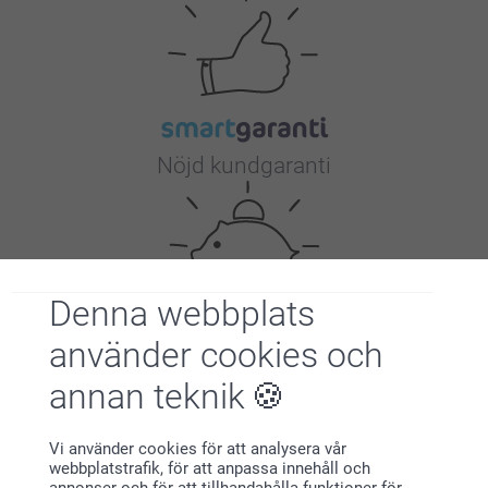
Nöjd kundgaranti
Denna webbplats
använder cookies och
Bonus på alla dina köp
annan teknik
Vi använder cookies för att analysera vår
webbplatstrafik, för att anpassa innehåll och