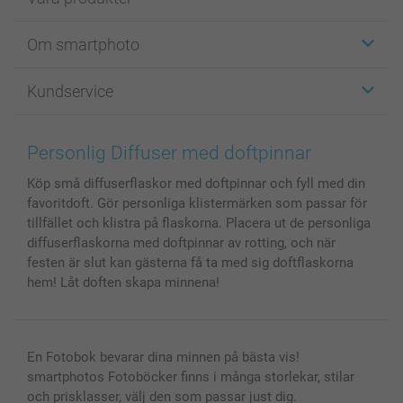
Etiketter
Om smartphoto
Fotokort
Fotopresenter
Om smartphoto
Kundservice
Fotoböcker
För affiliates
Canvas & Väggdekoration
Allmän integritetspolicy
Kontakta oss & FAQ
Bilder, Fotoförstoring & Fotohäften
Cookie Policy
smartgaranti
Personlig Diffuser med doftpinnar
Skal till Mobil & Surfplatta
Sitemap
smartbonus
Köp små diffuserflaskor med doftpinnar och fyll med din
MyNameBook
Villkor och garantier
Priser & betalning
favoritdoft. Gör personliga klistermärken som passar för
Fotoalmanackor & Fotoagenda
Investor Relations
Status på beställningar
tillfället och klistra på flaskorna. Placera ut de personliga
Fotoramar & Tillbehör
diffuserflaskorna med doftpinnar av rotting, och när
Presentkort
festen är slut kan gästerna få ta med sig doftflaskorna
hem! Låt doften skapa minnena!
Alla fotoprodukter
En Fotobok bevarar dina minnen på bästa vis!
smartphotos Fotoböcker finns i många storlekar, stilar
och prisklasser, välj den som passar just dig.