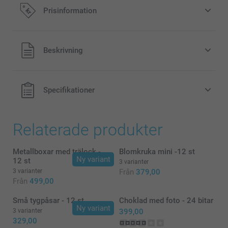
Vill du njuta av din diffuser med doftpinnar
Prisinformation
ännu längre?
659,00/styck
Alla priser är i svenska kronor (SEK), inklusive moms och
Beskrivning
exklusive porto.
Specifikationer
Relaterade produkter
Metallboxar med trälock -
Blomkruka mini -12 st
Ny variant
12 st
3 varianter
3 varianter
Från
379,00
Från
499,00
Små tygpåsar - 12 st
Choklad med foto - 24 bitar
Ny variant
3 varianter
399,00
329,00