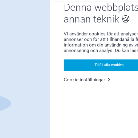
Denna webbplats
annan teknik
Bonus på alla dina köp
Vi använder cookies för att analyser
annonser och för att tillhandahålla 
information om din användning av vå
annonsering och analys. Du kan läs
Tillåt alla cookies
Letar du efter inspiration?
Cookie-inställningar
Förstklassig kundservice