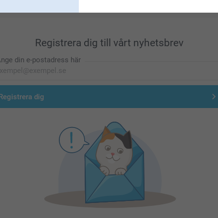
Registrera dig till vårt nyhetsbrev
nge din e-postadress här
Registrera dig