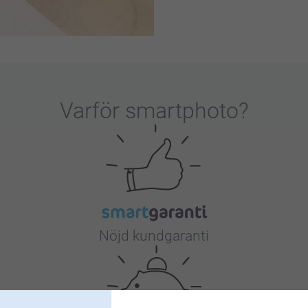
Varför
smartphoto
?
Nöjd kundgaranti