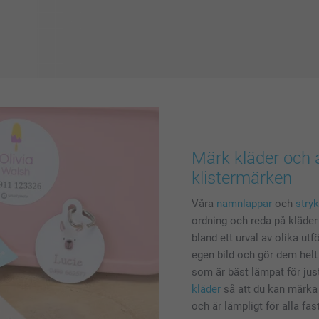
Märk kläder och 
klistermärken
Våra
namnlappar
och
stry
ordning och reda på kläder 
bland ett urval av olika ut
egen bild och gör dem helt p
som är bäst lämpat för jus
kläder
så att du kan märka k
och är lämpligt för alla fas