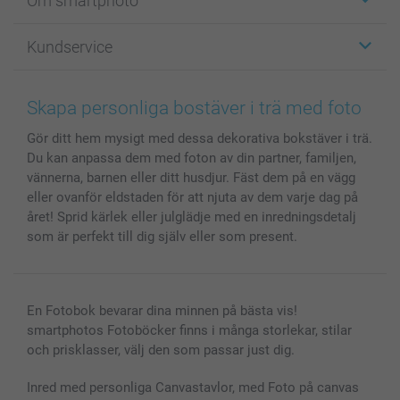
Om smartphoto
Fotokort
Fotopresenter
Om smartphoto
Kundservice
Fotoböcker
För affiliates
Canvas & Väggdekoration
Allmän integritetspolicy
Kontakta oss & FAQ
Bilder, Fotoförstoring & Fotohäften
Cookie Policy
smartgaranti
Skapa personliga bostäver i trä med foto
Skal till Mobil & Surfplatta
Sitemap
smartbonus
Gör ditt hem mysigt med dessa dekorativa bokstäver i trä.
MyNameBook
Villkor och garantier
Priser & betalning
Du kan anpassa dem med foton av din partner, familjen,
Fotoalmanackor & Fotoagenda
Investor Relations
Status på beställningar
vännerna, barnen eller ditt husdjur. Fäst dem på en vägg
Fotoramar & Tillbehör
eller ovanför eldstaden för att njuta av dem varje dag på
Presentkort
året! Sprid kärlek eller julglädje med en inredningsdetalj
som är perfekt till dig själv eller som present.
Alla fotoprodukter
En Fotobok bevarar dina minnen på bästa vis!
smartphotos Fotoböcker finns i många storlekar, stilar
och prisklasser, välj den som passar just dig.
Inred med personliga Canvastavlor, med Foto på canvas