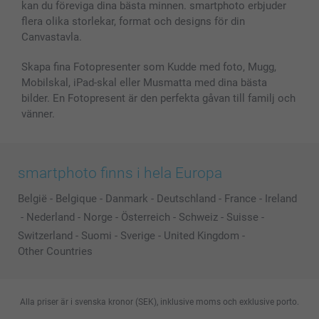
kan du föreviga dina bästa minnen. smartphoto erbjuder
flera olika storlekar, format och designs för din
Canvastavla.
Skapa fina Fotopresenter som Kudde med foto, Mugg,
Mobilskal, iPad-skal eller Musmatta med dina bästa
bilder. En Fotopresent är den perfekta gåvan till familj och
vänner.
smartphoto finns i hela Europa
België
-
Belgique
-
Danmark
-
Deutschland
-
France
-
Ireland
-
Nederland
-
Norge
-
Österreich
-
Schweiz
-
Suisse
-
Switzerland
-
Suomi
-
Sverige
-
United Kingdom
-
Other Countries
Alla priser är i svenska kronor (SEK), inklusive moms och exklusive porto.