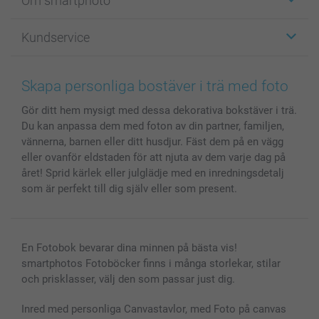
Om smartphoto
Fotokort
Fotopresenter
Om smartphoto
Kundservice
Fotoböcker
För affiliates
Canvas & Väggdekoration
Allmän integritetspolicy
Kontakta oss & FAQ
Bilder, Fotoförstoring & Fotohäften
Cookie Policy
smartgaranti
Skapa personliga bostäver i trä med foto
Skal till Mobil & Surfplatta
Sitemap
smartbonus
Gör ditt hem mysigt med dessa dekorativa bokstäver i trä.
MyNameBook
Villkor och garantier
Priser & betalning
Du kan anpassa dem med foton av din partner, familjen,
Fotoalmanackor & Fotoagenda
Investor Relations
Status på beställningar
vännerna, barnen eller ditt husdjur. Fäst dem på en vägg
Fotoramar & Tillbehör
eller ovanför eldstaden för att njuta av dem varje dag på
Presentkort
året! Sprid kärlek eller julglädje med en inredningsdetalj
som är perfekt till dig själv eller som present.
Alla fotoprodukter
En Fotobok bevarar dina minnen på bästa vis!
smartphotos Fotoböcker finns i många storlekar, stilar
och prisklasser, välj den som passar just dig.
Inred med personliga Canvastavlor, med Foto på canvas