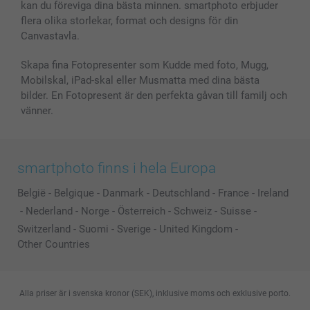
kan du föreviga dina bästa minnen. smartphoto erbjuder
flera olika storlekar, format och designs för din
Canvastavla.
Skapa fina Fotopresenter som Kudde med foto, Mugg,
Mobilskal, iPad-skal eller Musmatta med dina bästa
bilder. En Fotopresent är den perfekta gåvan till familj och
vänner.
smartphoto finns i hela Europa
België
-
Belgique
-
Danmark
-
Deutschland
-
France
-
Ireland
-
Nederland
-
Norge
-
Österreich
-
Schweiz
-
Suisse
-
Switzerland
-
Suomi
-
Sverige
-
United Kingdom
-
Other Countries
Alla priser är i svenska kronor (SEK), inklusive moms och exklusive porto.