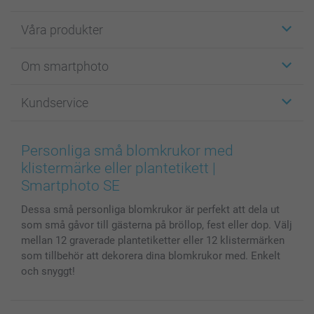
Våra produkter
Etiketter
Om smartphoto
Fotokort
Fotopresenter
Om smartphoto
Kundservice
Fotoböcker
För affiliates
Canvas & Väggdekoration
Allmän integritetspolicy
Kontakta oss & FAQ
Bilder, Fotoförstoring & Fotohäften
Cookie Policy
smartgaranti
Personliga små blomkrukor med
Skal till Mobil & Surfplatta
Sitemap
smartbonus
klistermärke eller plantetikett |
MyNameBook
Villkor och garantier
Priser & betalning
Smartphoto SE
Fotoalmanackor & Fotoagenda
Investor Relations
Status på beställningar
Dessa små personliga blomkrukor är perfekt att dela ut
Fotoramar & Tillbehör
som små gåvor till gästerna på bröllop, fest eller dop. Välj
Presentkort
mellan 12 graverade plantetiketter eller 12 klistermärken
Alla fotoprodukter
som tillbehör att dekorera dina blomkrukor med. Enkelt
och snyggt!