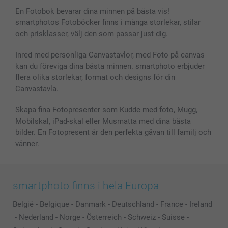
En Fotobok bevarar dina minnen på bästa vis!
smartphotos Fotoböcker finns i många storlekar, stilar
och prisklasser, välj den som passar just dig.
Inred med personliga Canvastavlor, med Foto på canvas
kan du föreviga dina bästa minnen. smartphoto erbjuder
flera olika storlekar, format och designs för din
Canvastavla.
Skapa fina Fotopresenter som Kudde med foto, Mugg,
Mobilskal, iPad-skal eller Musmatta med dina bästa
bilder. En Fotopresent är den perfekta gåvan till familj och
vänner.
smartphoto finns i hela Europa
België
-
Belgique
-
Danmark
-
Deutschland
-
France
-
Ireland
-
Nederland
-
Norge
-
Österreich
-
Schweiz
-
Suisse
-