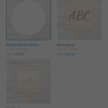
Runda klistermärken
Med gravyr
6,6
7,3 cm
9
7,3 cm
Från
379,00
Från
399,00