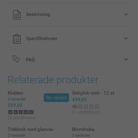
Alla priser är i svenska kronor (SEK), inklusive moms och
Beskrivning
exklusive porto.
Specifikationer
FAQ
Relaterade produkter
Klubbor
Snöglob mini - 12 st
Ny variant
3 varianter
499,00
209,00
(1 omdömen)
(3 omdömen)
Träblock med glasvas
Blomkruka
2 varianter
3 varianter