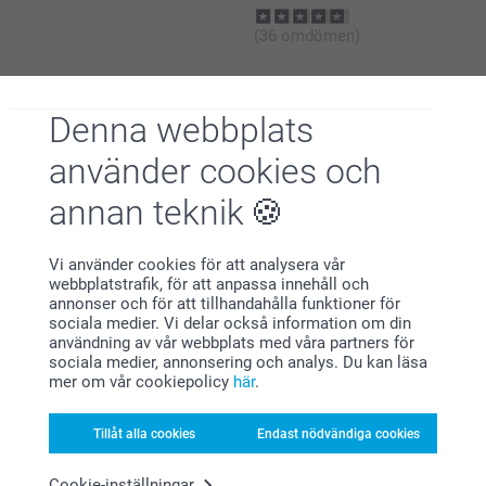
(36 omdömen)
Denna webbplats
använder cookies och
Varför
smartphoto
?
annan teknik
Vi använder cookies för att analysera vår
webbplatstrafik, för att anpassa innehåll och
annonser och för att tillhandahålla funktioner för
sociala medier. Vi delar också information om din
användning av vår webbplats med våra partners för
sociala medier, annonsering och analys. Du kan läsa
Nöjd kundgaranti
mer om vår cookiepolicy
här
.
Tillåt alla cookies
Endast nödvändiga cookies
Cookie-inställningar