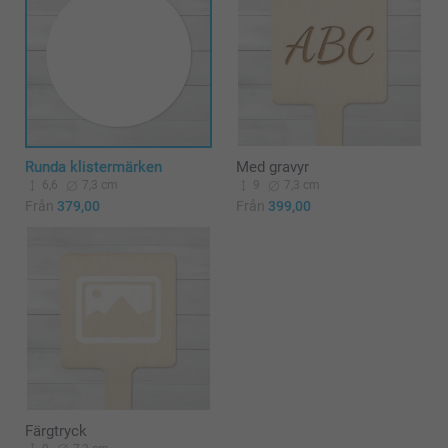
Runda klistermärken
Med gravyr
6,6
7,3 cm
9
7,3 cm
Från
379,00
Från
399,00
Färgtryck