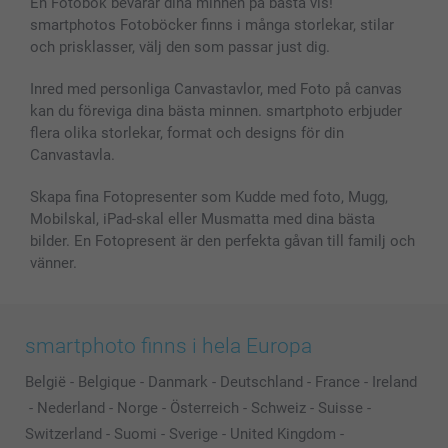
En Fotobok bevarar dina minnen på bästa vis!
smartphotos Fotoböcker finns i många storlekar, stilar
och prisklasser, välj den som passar just dig.
Inred med personliga Canvastavlor, med Foto på canvas
kan du föreviga dina bästa minnen. smartphoto erbjuder
flera olika storlekar, format och designs för din
Canvastavla.
Skapa fina Fotopresenter som Kudde med foto, Mugg,
Mobilskal, iPad-skal eller Musmatta med dina bästa
bilder. En Fotopresent är den perfekta gåvan till familj och
vänner.
smartphoto finns i hela Europa
België
-
Belgique
-
Danmark
-
Deutschland
-
France
-
Ireland
-
Nederland
-
Norge
-
Österreich
-
Schweiz
-
Suisse
-
Switzerland
-
Suomi
-
Sverige
-
United Kingdom
-