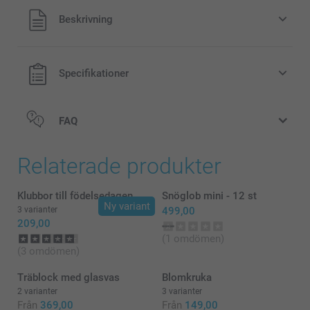
Alla priser är i svenska kronor (SEK), inklusive moms och
Beskrivning
exklusive porto.
Specifikationer
FAQ
Relaterade produkter
Klubbor till födelsedagen
Snöglob mini - 12 st
Ny variant
3 varianter
499,00
209,00
(1 omdömen)
(3 omdömen)
Träblock med glasvas
Blomkruka
2 varianter
3 varianter
Från
369,00
Från
149,00