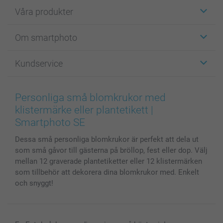
Våra produkter
Etiketter
Om smartphoto
Fotokort
Fotopresenter
Om smartphoto
Kundservice
Fotoböcker
För affiliates
Canvas & Väggdekoration
Allmän integritetspolicy
Kontakta oss & FAQ
Bilder, Fotoförstoring & Fotohäften
Cookie Policy
smartgaranti
Personliga små blomkrukor med
Skal till Mobil & Surfplatta
Sitemap
smartbonus
klistermärke eller plantetikett |
MyNameBook
Villkor och garantier
Priser & betalning
Smartphoto SE
Fotoalmanackor & Fotoagenda
Investor Relations
Status på beställningar
Dessa små personliga blomkrukor är perfekt att dela ut
Fotoramar & Tillbehör
som små gåvor till gästerna på bröllop, fest eller dop. Välj
Presentkort
mellan 12 graverade plantetiketter eller 12 klistermärken
Alla fotoprodukter
som tillbehör att dekorera dina blomkrukor med. Enkelt
och snyggt!