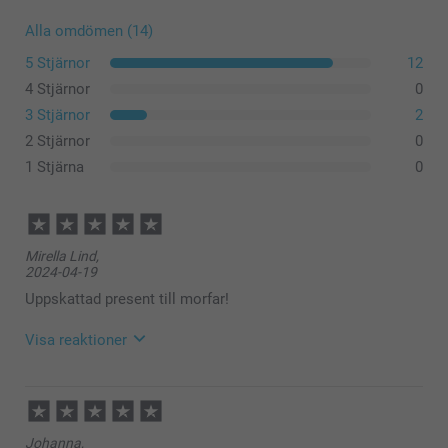
Alla omdömen (14)
5 Stjärnor
12
4 Stjärnor
0
3 Stjärnor
2
2 Stjärnor
0
1 Stjärna
0
Mirella Lind,
2024-04-19
Uppskattad present till morfar!
Visa reaktioner
2024-04-22
14:49
Hej Mirella,
Johanna,
Stort tack för dina 5 stjärnor och omdöme av våra