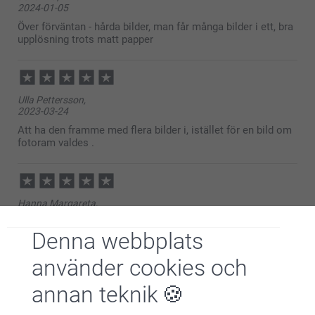
2024-01-05
bilder med trähållare :)
Underbart att presenten blev uppskattad!
Över förväntan - hårda bilder, man får många bilder i ett, bra
Varma hälsningar
upplösning trots matt papper
Kirsi @smartphoto
Ulla Pettersson,
2023-03-24
Att ha den framme med flera bilder i, istället för en bild om
fotoram valdes .
Hanna Margareta,
2022-10-27
Fin inredningsdetalj
Denna webbplats
använder cookies och
Visa reaktioner
annan teknik
2022-10-31
11:26