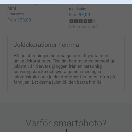
blommor och postertavla
trähållare
mini
6 varianter
8 varianter
Från
99,00
Från
379,00
(76 omdömen)
Juldekorationer hemma
Höj julstämningen hemma genom att pynta med
unika dekorationer. Fixa fint hemma med personligt
julpynt i år. Servera glöggen från en personlig
serveringsbricka och pynta granen med egna
julgranskulor och juldekorationer i trä med foton på
familjen! Låt denna julen bli den bästa hittills!
Varför
smartphoto
?