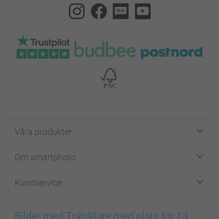
Våra produkter
Etiketter
Om smartphoto
Fotokort
Fotopresenter
Om smartphoto
Kundservice
Fotoböcker
För affiliates
Canvas & Väggdekoration
Allmän integritetspolicy
Kontakta oss & FAQ
Bilder, Fotoförstoring & Fotohäften
Cookie Policy
smartgaranti
Bilder med Trähållare med plats för 13