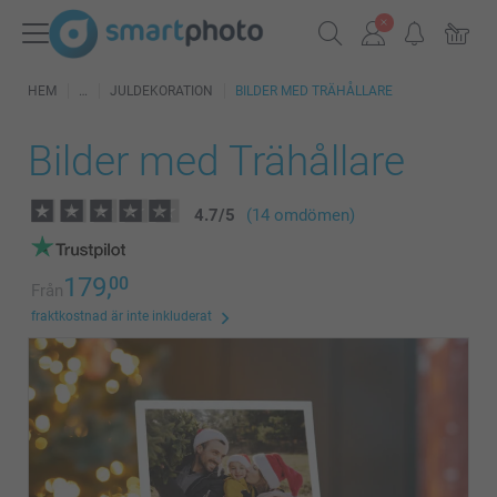
HEM
JULDEKORATION
BILDER MED TRÄHÅLLARE
Bilder med Trähållare
4.7
/
5
(14 omdömen)
179,
00
Från
fraktkostnad är inte inkluderat