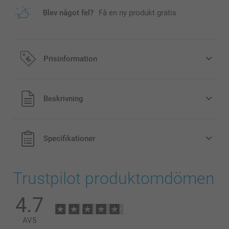
Blev något fel?
Få en ny produkt gratis
Prisinformation
Alla priser är i svenska kronor (SEK), inklusive moms och
Beskrivning
exklusive porto.
Specifikationer
Trustpilot produktomdömen
4.7
AV
5