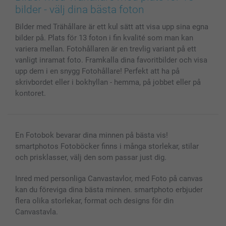
Skal till Mobil & Surfplatta
Sitemap
smartbonus
bilder - välj dina bästa foton
MyNameBook
Villkor och garantier
Priser & betalning
Bilder med Trähållare är ett kul sätt att visa upp sina egna
Fotoalmanackor & Fotoagenda
Investor Relations
Status på beställningar
bilder på. Plats för 13 foton i fin kvalité som man kan
Fotoramar & Tillbehör
variera mellan. Fotohållaren är en trevlig variant på ett
Presentkort
vanligt inramat foto. Framkalla dina favoritbilder och visa
Alla fotoprodukter
upp dem i en snygg Fotohållare! Perfekt att ha på
skrivbordet eller i bokhyllan - hemma, på jobbet eller på
kontoret.
En Fotobok bevarar dina minnen på bästa vis!
smartphotos Fotoböcker finns i många storlekar, stilar
och prisklasser, välj den som passar just dig.
Inred med personliga Canvastavlor, med Foto på canvas
kan du föreviga dina bästa minnen. smartphoto erbjuder
flera olika storlekar, format och designs för din
Canvastavla.