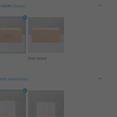
rodukt
(Gravyr)
Utan gravyr
Form
(Kvadratisk)