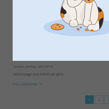
Att ha den framme med flera bilder i, istället för en bild om
Hanna Margareta,
2022-10-27
Fin inredningsdetalj
Visa reaktioner
2022-10-31
11:26
Hej,
Stort tack för dina 5 stjärnor och omdöme, kul att du
Caroline Jernberg,
2022-08-10
Vi önskar dig en fin dag!
Jättesnyggt och enkelt att göra
Varma hälsningar,
Miia på Smartphoto
Visa reaktioner
2022-08-11
1
2
11:29
Hej Caroline