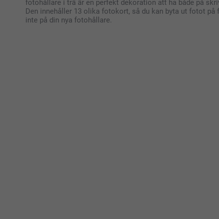
fotohållare i trä är en perfekt dekoration att ha både på sk
Den innehåller 13 olika fotokort, så du kan byta ut fotot på f
inte på din nya fotohållare.