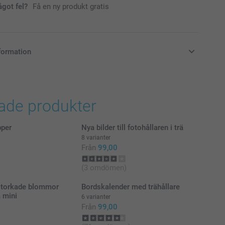
ågot fel?
Få en ny produkt gratis
formation
i svenska kronor (SEK), inklusive moms och exklusive porto.
rade produkter
pper
Nya bilder till fotohållaren i trä
8 varianter
Från
99,00
(3 omdömen)
d torkade blommor
Bordskalender med trähållare
a mini
6 varianter
Från
99,00