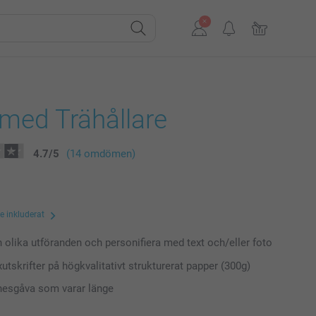
 med Trähållare
4.7
/
5
(14 omdömen)
te inkluderat
n olika utföranden och personifiera med text och/eller foto
xutskrifter på högkvalitativt strukturerat papper (300g)
nesgåva som varar länge