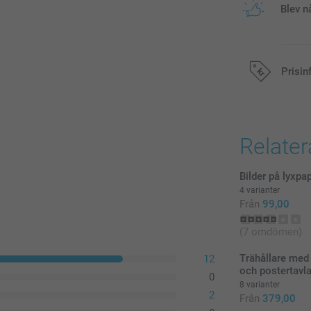
Blev n
Prisin
Alla priser är 
Relate
Bilder på lyxpa
4 varianter
Från
99,00
(7 omdömen)
Trähållare me
12
och postertavl
0
8 varianter
2
Från
379,00