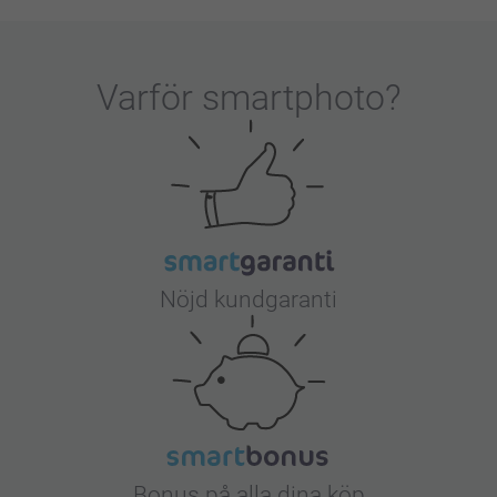
er med trähållare :) Visst är det ett fint block
Varför
smartphoto
?
Nöjd kundgaranti
Bonus på alla dina köp