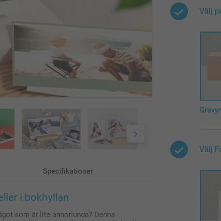
Välj p
Gravyr
Välj 
Specifikationer
ller i bokhyllan
 något som är lite annorlunda? Denna