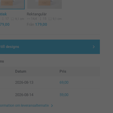
tisk
Rektangulär
17
14,4
15
9,1 cm
9,1 cm
79,00
Från
179,00
till designs
ans
Datum
Pris
2026-08-13
69,00
2026-08-14
59,00
formation om leveransalternativ