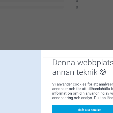
0
0
Denna webbplats
annan teknik
der med trähållare :)
a upplösning trots matt papper
Vi använder cookies för att analyser
annonser och för att tillhandahålla 
information om din användning av vå
annonsering och analys. Du kan läs
Tillåt alla cookies