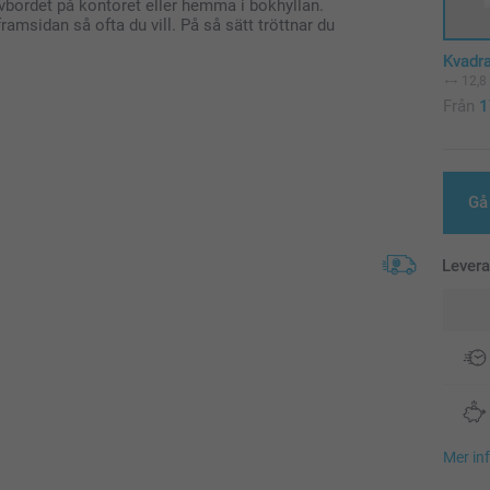
rivbordet på kontoret eller hemma i bokhyllan.
ramsidan så ofta du vill. På så sätt tröttnar du
Kvadra
12,8
Från
1
Gå 
Lever
Mer in