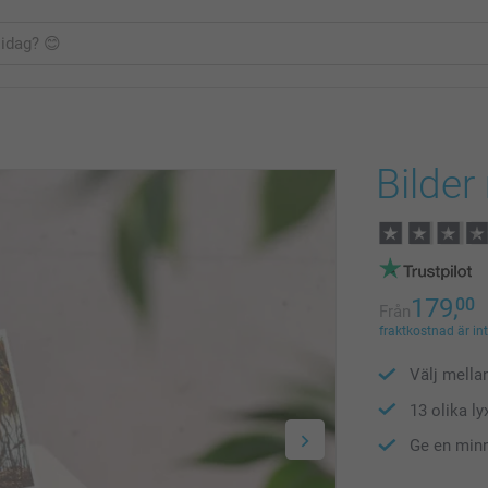
Bilder
179,
00
Från
fraktkostnad är in
Välj mella
13 olika ly
Ge en min