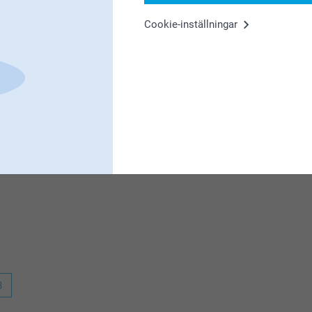
 fotoram valdes .
Cookie-inställningar
 är nöjd med dina bilder!
3