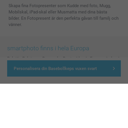
Skapa fina Fotopresenter som Kudde med foto, Mugg,
Mobilskal, iPad-skal eller Musmatta med dina bästa
bilder. En Fotopresent är den perfekta gåvan till familj och
vänner.
smartphoto finns i hela Europa
België
-
Belgique
-
Danmark
-
Deutschland
-
France
-
Ireland
-
Nederland
-
Norge
-
Österreich
-
Schweiz
-
Suisse
-
Personalisera din Basebollkeps vuxen svart
Switzerland
-
Suomi
-
Sverige
-
United Kingdom
-
Other Countries
Alla priser är i svenska kronor (SEK), inklusive moms och exklusive porto.
© smartphoto group. All rights reserved