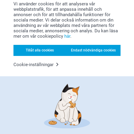
Vi använder cookies för att analysera vår
L-XL
återkoppling från nöjda kunder 🥰
Lars bleb super glad
webbplatstrafik, för att anpassa innehåll och
annonser och för att tillhandahålla funktioner för
Ha en fin dag!
58-60 cm
Visa reaktioner
sociala medier. Vi delar också information om din
användning av vår webbplats med våra partners för
Varma hälsningar,
sociala medier, annonsering och analys. Du kan läsa
Helene @smartphoto
2025-12-30
Relaterade produkter
mer om vår cookiepolicy
här
.
12:42
Hej,
Så härligt att läsa, tack för ditt fina omdöme, vi är
Tillåt alla cookies
Endast nödvändiga cookies
Shoppingkasse
Truckerkeps
glada att ha dig som kund!
3 varianter
9 varianter
🩵-liga hälsningar
Från
169,00
189,00
Cookie-inställningar
Pernilla @smartphoto
(38 omdömen)
(3 omdömen)
Vattenflaska stål
Fiskehatt med egen text
4 varianter
2 varianter
Från
289,00
299,00
(98 omdömen)
Alla hjärtans dag-presenter