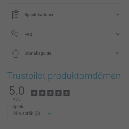
Specifikationer
FAQ
Storleksguide
Trustpilot produktomdömen
5.0
2-4 år
50-51 cm
AV
5
Språk
4-6 år
51-52 cm