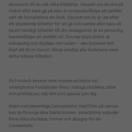
Fotoramar & Tillbehör
dessutom till en rad olika klädstilar. Oavsett om du ska på
Presentkort
match eller bara gå på stan är en basebollkeps ett perfekt
sätt att komplettera din look. Oavsett om du är ute efter
Alla fotoprodukter
ett skyddande tillbehör för att gå och vandra eller bara vill
ha ett trendigt tillbehör till din vardagslook är en personlig
basebollkeps ett perfekt val. Den har böjd skärm, är
mångsidig och skyddar mot solen – den kommer helt
klart att bli en favorit. Börja utnyttja alla fördelarna med
detta tidlösa tillbehör!
En Fotobok bevarar dina minnen på bästa vis!
smartphotos Fotoböcker finns i många storlekar, stilar
och prisklasser, välj den som passar just dig.
Inred med personliga Canvastavlor, med Foto på canvas
kan du föreviga dina bästa minnen. smartphoto erbjuder
flera olika storlekar, format och designs för din
Canvastavla.