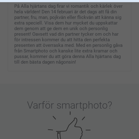
På Alla hjärtans dag firar vi romantik och kärlek över
hela världen! Den 14 februari är det dags att få din
partner, fru, man, pojkvän eller flickvän att känna sig
extra speciell. Visa dem hur mycket du uppskattar
dem genom att ge dem en unik och personlig
present! Oavsett vad din partner tycker om och har
för intressen kommer du att hitta den perfekta
presenten att överraska med. Med en personlig gåva
från Smartphoto och kanske lite extra kramar och
pussar, kommer du att göra denna Alla hjärtans dag
till den bästa dagen någonsin!
Varför
smartphoto
?