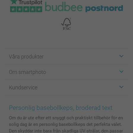
Våra produkter
Etiketter
Om smartphoto
Fotokort
Fotopresenter
Om smartphoto
Kundservice
Fotoböcker
För affiliates
Canvas & Väggdekoration
Allmän integritetspolicy
Kontakta oss & FAQ
Bilder, Fotoförstoring & Fotohäften
Cookie Policy
smartgaranti
Personlig basebollkeps, broderad text
Skal till Mobil & Surfplatta
Sitemap
smartbonus
Om du är ute efter ett snyggt och praktiskt tillbehör för en
MyNameBook
Villkor och garantier
Priser & betalning
solig dag är en personlig basebollkeps det perfekta valet.
Fotoalmanackor & Fotoagenda
Investor Relations
Status på beställningar
Den skyddar inte bara från skadliga UV-strålar, den passar