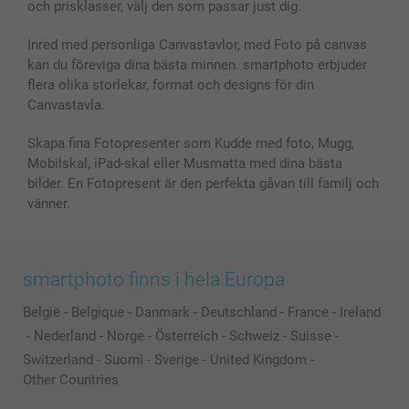
och prisklasser, välj den som passar just dig.
Inred med personliga Canvastavlor, med Foto på canvas
kan du föreviga dina bästa minnen. smartphoto erbjuder
flera olika storlekar, format och designs för din
Canvastavla.
Skapa fina Fotopresenter som Kudde med foto, Mugg,
Mobilskal, iPad-skal eller Musmatta med dina bästa
bilder. En Fotopresent är den perfekta gåvan till familj och
vänner.
smartphoto finns i hela Europa
België
-
Belgique
-
Danmark
-
Deutschland
-
France
-
Ireland
-
Nederland
-
Norge
-
Österreich
-
Schweiz
-
Suisse
-
Switzerland
-
Suomi
-
Sverige
-
United Kingdom
-
Other Countries