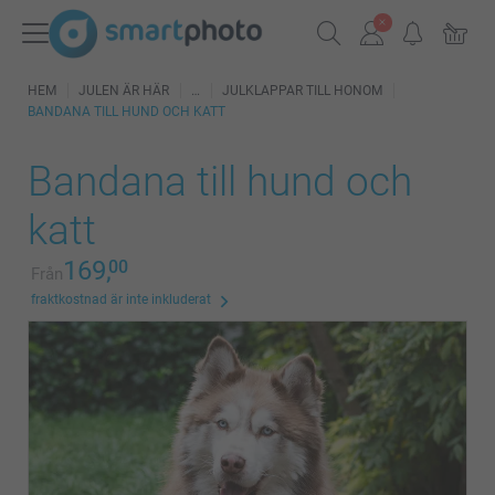
HEM
JULEN ÄR HÄR
JULKLAPPAR TILL HONOM
BANDANA TILL HUND OCH KATT
Bandana till hund och
katt
169,
00
Från
fraktkostnad är inte inkluderat