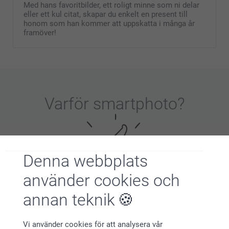
Med hans favoritbilder, ett roligt minne som ni delar
eller ett kul citat, skapar du enkelt en present till
honom som han kommer att uppskatta i många år
framöver!
Varför
smartphoto
?
Denna webbplats
använder cookies och
annan teknik
Nöjd kundgaranti
Vi använder cookies för att analysera vår