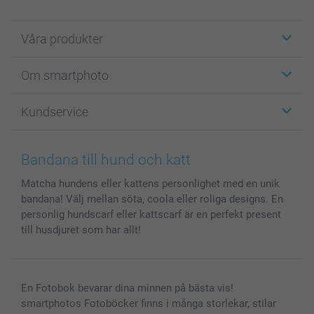
Våra produkter
Etiketter
Om smartphoto
Fotokort
Fotopresenter
Om smartphoto
Kundservice
Fotoböcker
För affiliates
Canvas & Väggdekoration
Allmän integritetspolicy
Kontakta oss & FAQ
Bilder, Fotoförstoring & Fotohäften
Cookie Policy
smartgaranti
Bandana till hund och katt
Skal till Mobil & Surfplatta
Sitemap
smartbonus
Matcha hundens eller kattens personlighet med en unik
MyNameBook
Villkor och garantier
Priser & betalning
bandana! Välj mellan söta, coola eller roliga designs. En
Fotoalmanackor & Fotoagenda
Investor Relations
Status på beställningar
personlig hundscarf eller kattscarf är en perfekt present
Fotoramar & Tillbehör
till husdjuret som har allt!
Presentkort
Alla fotoprodukter
En Fotobok bevarar dina minnen på bästa vis!
smartphotos Fotoböcker finns i många storlekar, stilar