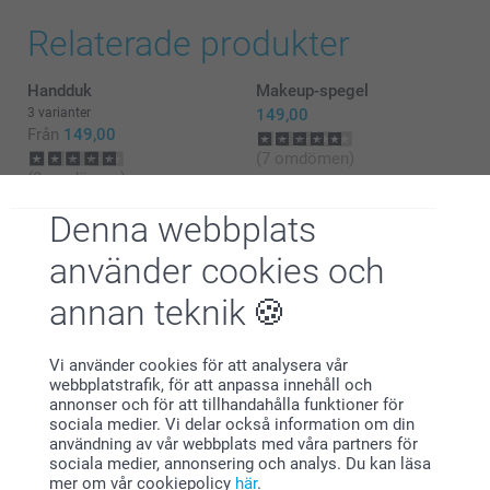
Relaterade produkter
Handduk
Makeup-spegel
3 varianter
149,00
Från
149,00
(7 omdömen)
(8 omdömen)
Denna webbplats
Matta med foto
Personlig necessär
2 varianter
2 varianter
använder cookies och
Från
299,00
299,00
annan teknik
(2 omdömen)
(5 omdömen)
Vi använder cookies för att analysera vår
webbplatstrafik, för att anpassa innehåll och
annonser och för att tillhandahålla funktioner för
sociala medier. Vi delar också information om din
användning av vår webbplats med våra partners för
Varför
smartphoto
?
sociala medier, annonsering och analys. Du kan läsa
mer om vår cookiepolicy
här
.