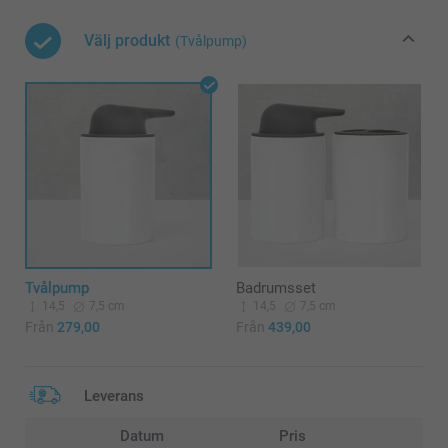
Välj produkt
(Tvålpump)
Tvålpump
Badrumsset
14,5
7,5 cm
14,5
7,5 cm
Från
279,00
Från
439,00
Leverans
Datum
Pris