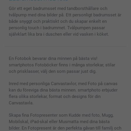
Skal till Mobil & Surfplatta
Sitemap
smartbonus
Gör ett eget badrumsset med tandborsthållare och
MyNameBook
Villkor och garantier
Priser & betalning
tvålpump med dina bilder på. Ett personligt badrumsset är
Fotoalmanackor & Fotoagenda
Investor Relations
Status på beställningar
både snyggt och praktiskt och du skapar enkelt en
Fotoramar & Tillbehör
personlig touch i badrummet. Tvålpumpen passar
Presentkort
självklart lika bra i duschen eller vid vasken i köket.
Alla fotoprodukter
En Fotobok bevarar dina minnen på bästa vis!
smartphotos Fotoböcker finns i många storlekar, stilar
och prisklasser, välj den som passar just dig.
Inred med personliga Canvastavlor, med Foto på canvas
kan du föreviga dina bästa minnen. smartphoto erbjuder
flera olika storlekar, format och designs för din
Canvastavla.
Skapa fina Fotopresenter som Kudde med foto, Mugg,
Mobilskal, iPad-skal eller Musmatta med dina bästa
bilder. En Fotopresent är den perfekta gåvan till familj och