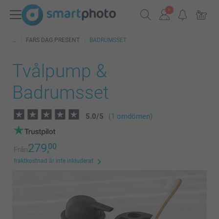
FARS DAG PRESENT
BADRUMSSET
Tvålpump &
Badrumsset
5.0
/
5
(1 omdömen)
279,
00
Från
fraktkostnad är inte inkluderat