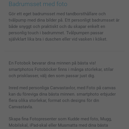
Bilder, Fotoförstoring & Fotohäften
Cookie Policy
smartgaranti
Badrumsset med foto
Skal till Mobil & Surfplatta
Sitemap
smartbonus
Gör ett eget badrumsset med tandborsthållare och
MyNameBook
Villkor och garantier
Priser & betalning
tvålpump med dina bilder på. Ett personligt badrumsset är
Fotoalmanackor & Fotoagenda
Investor Relations
Status på beställningar
både snyggt och praktiskt och du skapar enkelt en
Fotoramar & Tillbehör
personlig touch i badrummet. Tvålpumpen passar
Presentkort
självklart lika bra i duschen eller vid vasken i köket.
Alla fotoprodukter
En Fotobok bevarar dina minnen på bästa vis!
smartphotos Fotoböcker finns i många storlekar, stilar
och prisklasser, välj den som passar just dig.
Inred med personliga Canvastavlor, med Foto på canvas
kan du föreviga dina bästa minnen. smartphoto erbjuder
flera olika storlekar, format och designs för din
Canvastavla.
Skapa fina Fotopresenter som Kudde med foto, Mugg,
Mobilskal, iPad-skal eller Musmatta med dina bästa