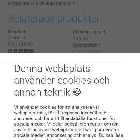
Riktigt bra och så nöjd med dom !
Relaterade produkter
Handduk
Makeup-spegel
3 varianter
149,00
Från
149,00
(7 omdömen)
(8 omdömen)
Denna webbplats
Matta med foto
Personlig necessär
2 varianter
2 varianter
använder cookies och
Från
299,00
299,00
annan teknik
(2 omdömen)
(5 omdömen)
Vi använder cookies för att analysera vår
webbplatstrafik, för att anpassa innehåll och
annonser och för att tillhandahålla funktioner för
sociala medier. Vi delar också information om din
användning av vår webbplats med våra partners för
Varför
smartphoto
?
sociala medier, annonsering och analys. Du kan läsa