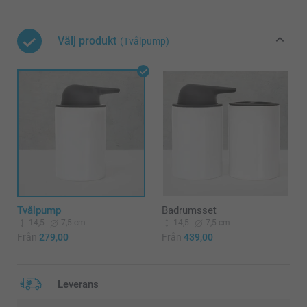
Välj produkt
(Tvålpump)
Tvålpump
Badrumsset
14,5
7,5 cm
14,5
7,5 cm
Från
279,00
Från
439,00
Leverans