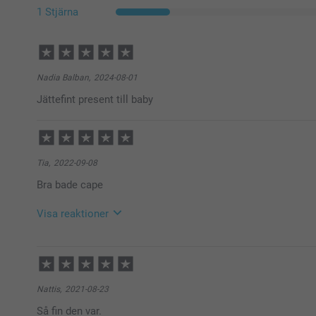
1 Stjärna
Nadia Balban,
2024-08-01
Jättefint present till baby
Tia,
2022-09-08
Bra bade cape
Visa reaktioner
2022-09-09
09:14
Hej!
Stort tack för dina 5 stjärnor och omdöme, kul att d
Nattis,
2021-08-23
mottagaren har glädje av den under lång tid framöver
Så fin den var.
Vi önskar dig en fin dag!