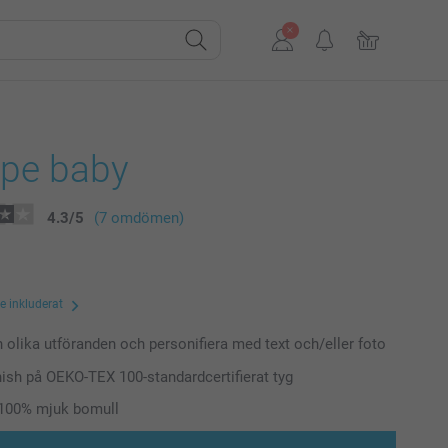
pe baby
4.3
/
5
(7 omdömen)
te inkluderat
n olika utföranden och personifiera med text och/eller foto
inish på OEKO-TEX 100-standardcertifierat tyg
 100% mjuk bomull