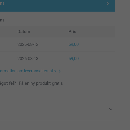
gns
ans
Datum
Pris
2026-08-12
69,00
2026-08-13
59,00
formation om leveransalternativ
ågot fel?
Få en ny produkt gratis
n Miffy-sparbössa till din beställning