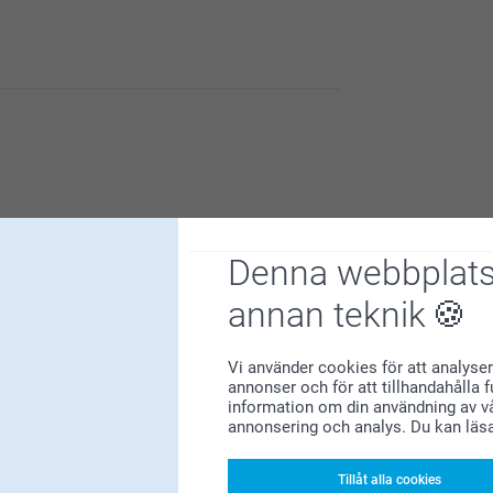
d med badcapen.
Denna webbplats
annan teknik
t att du är nöjd med materialet och kvaliteten
Vi använder cookies för att analyser
iva upplevelser. Tack.
 billig .
annonser och för att tillhandahålla 
information om din användning av vå
annonsering och analys. Du kan läs
Tillåt alla cookies