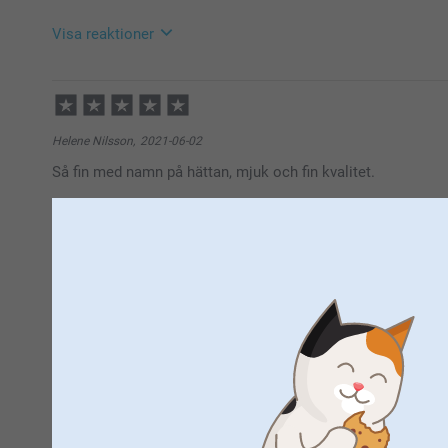
Varma hälsningar,
Miia på Smartphoto
Visa reaktioner
2021-08-25
14:58
Hej Nattis,
Helene Nilsson,
2021-06-02
Tack för ditt fina omdöme, så roligt att du blev nöj
Så fin med namn på hättan, mjuk och fin kvalitet.
Varma hälsningar,
Mia på Smartphoto
Visa reaktioner
2021-06-04
13:59
Hej Helene
Stort tack för ditt omdöme av badcape baby. Så rolig
Gustavsson,
2021-05-19
av produkten. Vi blir så glada över att ta del av posit
Blev besviken att det inte var bättre kvalité och varan kändes
Varma hälsningar
Johanna, smartphoto
Visa reaktioner
2021-05-20