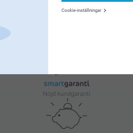
Cookie-inställningar
et är vi glada för!
inte är så som du har förväntat dig, så ska vi
s. Du når oss via mail:
7000.
Varför
smartphoto
?
Nöjd kundgaranti