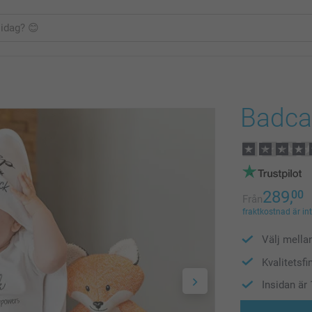
Badca
289,
00
Från
fraktkostnad är in
Välj mella
Kvalitetsf
Insidan är