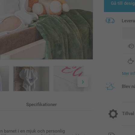
Gå till desi
Lever
Mer in
Blev n
Specifikationer
Tillval
 in barnet i en mjuk och personlig
Lägg till e