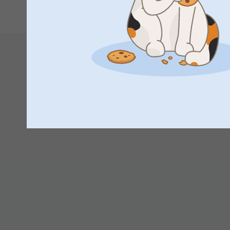
1
2
10:38
Hej Gustavsson
Tack för att du har tagit dig tid att ge oss feedback, d
Du får gärna kontakta oss om kvalitén på din produkt 
kika på om något har blivit fel i tillverkningen hos os
kundservice@smartphoto.se eller per telefon 0525-1
Varma hälsningar,
Johanna, Smartphoto