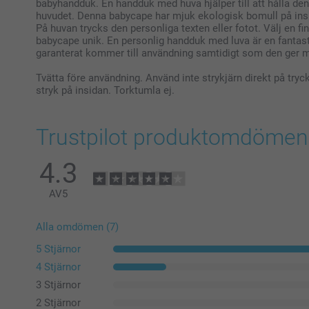
babyhandduk. En handduk med huva hjälper till att hålla den 
huvudet. Denna babycape har mjuk ekologisk bomull på insi
På huvan trycks den personliga texten eller fotot. Välj en fin t
babycape unik. En personlig handduk med luva är en fantasti
garanterat kommer till användning samtidigt som den ger m
Tvätta före användning. Använd inte strykjärn direkt på try
stryk på insidan. Torktumla ej.
Trustpilot produktomdömen
4.3
AV
5
Alla omdömen (7)
5 Stjärnor
4 Stjärnor
3 Stjärnor
2 Stjärnor