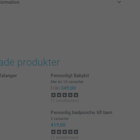
formation
k
i svenska kronor (SEK), inklusive moms och exklusive porto.
y-sparbössa finns i 3 färger
s som dekoration i barnrummet
öra, tillverkad av dammavvisande, okrossbar PVC fri från
rade produkter
(höjd) x 6 cm (diameter)
alanger
Personligt Babykit
r
Mer än 10 varianter
Från
349,00
(1 omdömen)
Personlig badponcho till barn
3 varianter
419,00
(1 omdömen)