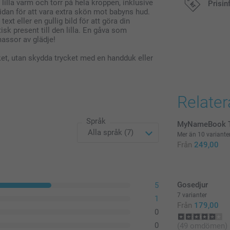
lilla varm och torr på hela kroppen, inklusive
Prisin
dan för att vara extra skön mot babyns hud.
ext eller en gullig bild för att göra din
189,00/styc
sk present till den lilla. En gåva som
Alla priser är 
assor av glädje!
Original Miff
cket, utan skydda trycket med en handduk eller
Kan använda
Lätt att reng
ftalater
Relate
Mått: 12 cm 
Språk
MyNameBook T
Mer än 10 variante
Från
249,00
Gosedjur
5
7 varianter
1
Från
179,00
0
0
(49 omdömen)