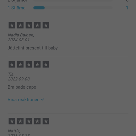
2 Stjärnor
0
1 Stjärna
1
Nadia Balban,
2024-08-01
Jättefint present till baby
Tia,
2022-09-08
Bra bade cape
Visa reaktioner
2022-09-09
09:14
Hej!
Nattis,
Stort tack för dina 5 stjärnor och omdöme, kul att du
2021-08-23