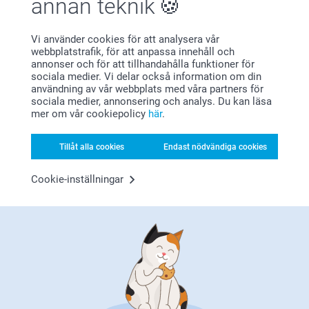
annan teknik
Johanna, smartphoto
Visa reaktioner
Vi använder cookies för att analysera vår
2021-05-20
webbplatstrafik, för att anpassa innehåll och
10:38
annonser och för att tillhandahålla funktioner för
Hej Gustavsson
Visa mer
sociala medier. Vi delar också information om din
Tack för att du har tagit dig tid att ge oss feedback,
användning av vår webbplats med våra partners för
det är vi glada för!
sociala medier, annonsering och analys. Du kan läsa
Relaterade produkter
Du får gärna kontakta oss om kvalitén på din
mer om vår cookiepolicy
här
.
produkt inte är så som du har förväntat dig, så ska vi
kika på om något har blivit fel i tillverkningen hos
MyNameBook Talanger
Personligt Babykit
oss. Du når oss via mail:
Tillåt alla cookies
Endast nödvändiga cookies
kundservice@smartphoto.se eller per telefon 0525-
Mer än 10 varianter
Mer än 10 varianter
17000.
Från
249,00
Från
349,00
Varma hälsningar,
Cookie-inställningar
Johanna, Smartphoto
(1 omdömen)
Gosedjur
Personlig badponcho till
barn
7 varianter
Från
179,00
3 varianter
419,00
(49 omdömen)
(1 omdömen)