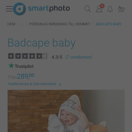
HEM
PERSONLIG INREDNING TILL HEMMET
BADCAPE BABY
Badcape baby
4.3
/
5
(7 omdömen)
289,
00
Från
fraktkostnad är inte inkluderat