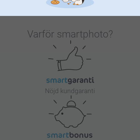
Varför
smartphoto
?
Nöjd kundgaranti