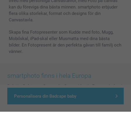
Inred med personliga Canvastavlor, med Foto på canvas
kan du föreviga dina bästa minnen. smartphoto erbjuder
flera olika storlekar, format och designs för din
Canvastavla.
Skapa fina Fotopresenter som Kudde med foto, Mugg,
Mobilskal, iPad-skal eller Musmatta med dina bästa
bilder. En Fotopresent är den perfekta gåvan till familj och
vänner.
smartphoto finns i hela Europa
België
-
Belgique
-
Danmark
-
Deutschland
-
France
-
Ireland
-
Nederland
-
Norge
-
Österreich
-
Schweiz
-
Suisse
-
Personalisera din Badcape baby
Switzerland
-
Suomi
-
Sverige
-
United Kingdom
-
Other Countries
Alla priser är i svenska kronor (SEK), inklusive moms och exklusive porto.