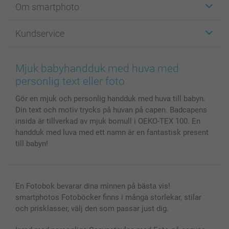
Om smartphoto
Fotokort
Fotopresenter
Om smartphoto
Kundservice
Fotoböcker
För affiliates
Canvas & Väggdekoration
Allmän integritetspolicy
Kontakta oss & FAQ
Bilder, Fotoförstoring & Fotohäften
Cookie Policy
smartgaranti
Mjuk babyhandduk med huva med
Skal till Mobil & Surfplatta
Sitemap
smartbonus
personlig text eller foto
MyNameBook
Villkor och garantier
Priser & betalning
Gör en mjuk och personlig handduk med huva till babyn.
Fotoalmanackor & Fotoagenda
Investor Relations
Status på beställningar
Din text och motiv trycks på huvan på capen. Badcapens
Fotoramar & Tillbehör
insida är tillverkad av mjuk bomull i OEKO-TEX 100. En
Presentkort
handduk med luva med ett namn är en fantastisk present
Alla fotoprodukter
till babyn!
En Fotobok bevarar dina minnen på bästa vis!
smartphotos Fotoböcker finns i många storlekar, stilar
och prisklasser, välj den som passar just dig.