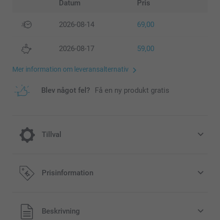
Datum
Pris
2026-08-14
69,00
2026-08-17
59,00
Mer information om leveransalternativ
Blev något fel?
Få en ny produkt gratis
Tillval
Lägg till en Miffy-sparbössa till din
Prisinformation
beställning
189,00/styck
Alla priser är i svenska kronor (SEK), inklusive moms och
Beskrivning
exklusive porto.