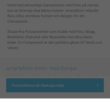
Inred med personliga Canvastavlor, med Foto på canvas
kan du föreviga dina bästa minnen. smartphoto erbjuder
flera olika storlekar, format och designs för din
Canvastavla.
Skapa fina Fotopresenter som Kudde med foto, Mugg,
Mobilskal, iPad-skal eller Musmatta med dina bästa
bilder. En Fotopresent är den perfekta gåvan till familj och
vänner.
smartphoto finns i hela Europa
België
-
Belgique
-
Danmark
-
Deutschland
-
France
-
Ireland
-
Nederland
-
Norge
-
Österreich
-
Schweiz
-
Suisse
-
Personalisera din Badcape baby
Switzerland
-
Suomi
-
Sverige
-
United Kingdom
-
Other Countries