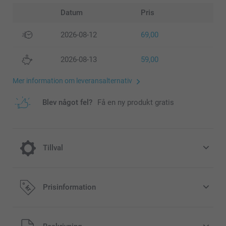
Datum
Pris
2026-08-12
69,00
2026-08-13
59,00
Mer information om leveransalternativ
Blev något fel?
Få en ny produkt gratis
Tillval
Lägg till en Miffy-sparbössa till din
Prisinformation
beställning
189,00/styck
Alla priser är i svenska kronor (SEK), inklusive moms och