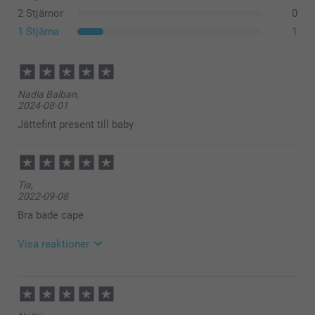
2 Stjärnor
0
1 Stjärna
1
Nadia Balban,
2024-08-01
Jättefint present till baby
Tia,
2022-09-08
Bra bade cape
Visa reaktioner
2022-09-09
09:14
Hej!