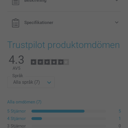
Beskrivning
exklusive porto.
Original Miffy-sparbössa finns i 3 färger
Kan användas som dekoration i barnrummet
Specifikationer
Lätt att rengöra, tillverkad av dammavvisande, okrossbar
PVC fri från ftalater
Mått: 12 cm (höjd) x 6 cm (diameter)
Trustpilot produktomdömen
4.3
AV
5
Språk
Alla omdömen (7)
5 Stjärnor
5
4 Stjärnor
1
3 Stjärnor
0