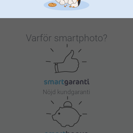
Varför
smartphoto
?
Nöjd kundgaranti