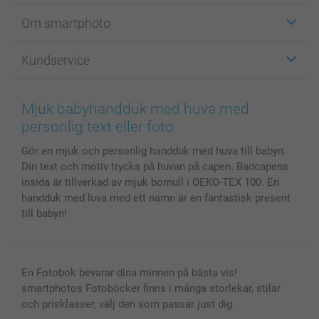
Etiketter
Om smartphoto
Fotokort
Fotopresenter
Om smartphoto
Kundservice
Fotoböcker
För affiliates
Canvas & Väggdekoration
Allmän integritetspolicy
Kontakta oss & FAQ
Bilder, Fotoförstoring & Fotohäften
Cookie Policy
smartgaranti
Mjuk babyhandduk med huva med
Skal till Mobil & Surfplatta
Sitemap
smartbonus
personlig text eller foto
MyNameBook
Villkor och garantier
Priser & betalning
Gör en mjuk och personlig handduk med huva till babyn.
Fotoalmanackor & Fotoagenda
Investor Relations
Status på beställningar
Din text och motiv trycks på huvan på capen. Badcapens
Fotoramar & Tillbehör
insida är tillverkad av mjuk bomull i OEKO-TEX 100. En
Presentkort
handduk med luva med ett namn är en fantastisk present
Alla fotoprodukter
till babyn!
En Fotobok bevarar dina minnen på bästa vis!
smartphotos Fotoböcker finns i många storlekar, stilar
och prisklasser, välj den som passar just dig.