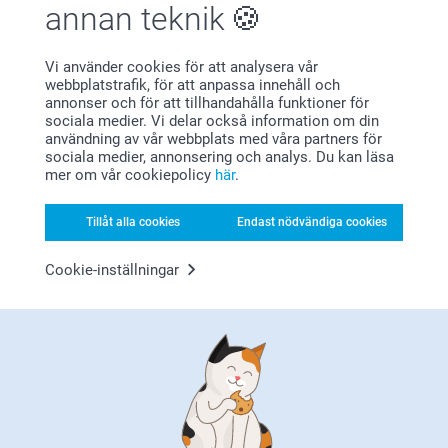
Varma hälsningar
annan teknik
Johanna, smartphoto
Visa reaktioner
Vi använder cookies för att analysera vår
2021-05-20
webbplatstrafik, för att anpassa innehåll och
10:38
annonser och för att tillhandahålla funktioner för
Hej Gustavsson
Visa mer
sociala medier. Vi delar också information om din
Tack för att du har tagit dig tid att ge oss feedback,
användning av vår webbplats med våra partners för
det är vi glada för!
sociala medier, annonsering och analys. Du kan läsa
Relaterade produkter
Du får gärna kontakta oss om kvalitén på din
mer om vår cookiepolicy
här
.
produkt inte är så som du har förväntat dig, så ska vi
kika på om något har blivit fel i tillverkningen hos
MyNameBook Talanger
Personligt Babykit
Tillåt alla cookies
Endast nödvändiga cookies
oss. Du når oss via mail:
kundservice@smartphoto.se eller per telefon 0525-
Mer än 10 varianter
Mer än 10 varianter
17000.
Från
249,00
Från
349,00
Cookie-inställningar
Varma hälsningar,
Johanna, Smartphoto
(1 omdömen)
Gosedjur
Personlig badponcho till
barn
7 varianter
Från
179,00
3 varianter
419,00
(49 omdömen)
(1 omdömen)