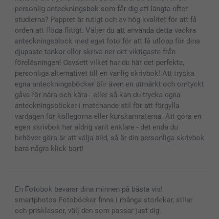
personlig anteckningsbok som får dig att längta efter
studierna? Pappret är rutigt och av hög kvalitet för att få
orden att flöda flitigt. Väljer du att använda detta vackra
anteckningsblock med eget foto för att få utlopp för dina
djupaste tankar eller skriva ner det viktigaste från
föreläsningen! Oavsett vilket har du här det perfekta,
personliga alternativet till en vanlig skrivbok! Att trycka
egna anteckningsböcker blir även en utmärkt och omtyckt
gåva för nära och kära - eller så kan du trycka egna
anteckningsböcker i matchande stil för att förgylla
vardagen för kollegorna eller kurskamraterna. Att göra en
egen skrivbok har aldrig varit enklare - det enda du
behöver göra är att välja bild, så är din personliga skrivbok
bara några klick bort!
En Fotobok bevarar dina minnen på bästa vis!
smartphotos Fotoböcker finns i många storlekar, stilar
och prisklasser, välj den som passar just dig.