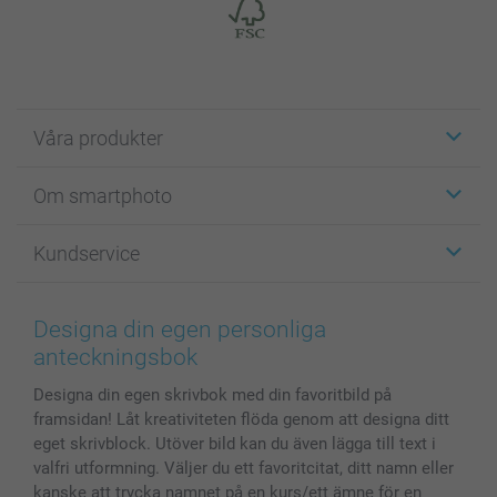
Våra produkter
Etiketter
Om smartphoto
Fotokort
Fotopresenter
Om smartphoto
Kundservice
Fotoböcker
För affiliates
Canvas & Väggdekoration
Allmän integritetspolicy
Kontakta oss & FAQ
Bilder, Fotoförstoring & Fotohäften
Cookie Policy
smartgaranti
Designa din egen personliga
Skal till Mobil & Surfplatta
Sitemap
smartbonus
anteckningsbok
MyNameBook
Villkor och garantier
Priser & betalning
Designa din egen skrivbok med din favoritbild på
Fotoalmanackor & Fotoagenda
Investor Relations
Status på beställningar
framsidan! Låt kreativiteten flöda genom att designa ditt
Fotoramar & Tillbehör
eget skrivblock. Utöver bild kan du även lägga till text i
Presentkort
valfri utformning. Väljer du ett favoritcitat, ditt namn eller
Alla fotoprodukter
kanske att trycka namnet på en kurs/ett ämne för en