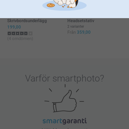
(12 omdömen)
(17 omdömen)
Skrivbordsunderlägg
Headsetstativ
199,00
2 varianter
Från
359,00
(4 omdömen)
Varför
smartphoto
?