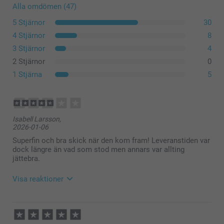
Alla omdömen (47)
5 Stjärnor
30
4 Stjärnor
8
3 Stjärnor
4
2 Stjärnor
0
1 Stjärna
5
Isabell Larsson,
2026-01-06
Superfin och bra skick när den kom fram! Leveranstiden var
dock längre än vad som stod men annars var allting
jättebra.
Visa reaktioner
2026-01-20
09:11
Hej