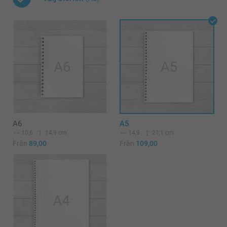
A6
A5
10,6
14,9 cm
14,9
21,1 cm
Från
89,00
Från
109,00