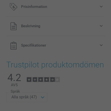
Prisinformation
Alla priser är i svenska kronor (SEK), inklusive moms och
Beskrivning
exklusive porto.
Specifikationer
Trustpilot produktomdömen
4.2
AV
5
Språk