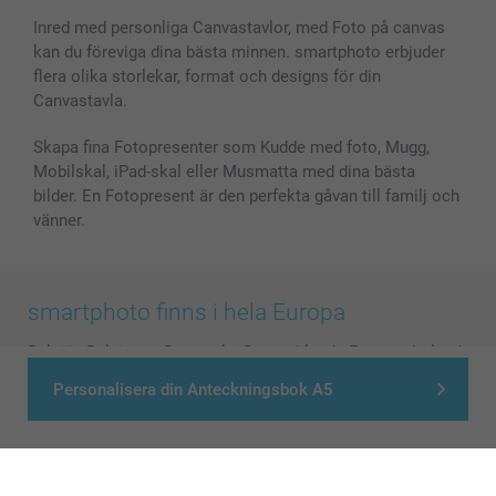
Inred med personliga Canvastavlor, med Foto på canvas
kan du föreviga dina bästa minnen. smartphoto erbjuder
flera olika storlekar, format och designs för din
Canvastavla.
Skapa fina Fotopresenter som Kudde med foto, Mugg,
Mobilskal, iPad-skal eller Musmatta med dina bästa
bilder. En Fotopresent är den perfekta gåvan till familj och
vänner.
smartphoto finns i hela Europa
België
-
Belgique
-
Danmark
-
Deutschland
-
France
-
Ireland
-
Nederland
-
Norge
-
Österreich
-
Schweiz
-
Suisse
-
Personalisera din Anteckningsbok A5
Switzerland
-
Suomi
-
Sverige
-
United Kingdom
-
Other Countries