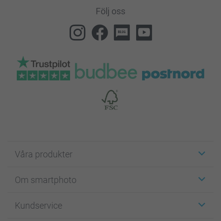
Följ oss
Våra produkter
Etiketter
Om smartphoto
Fotokort
Fotopresenter
Om smartphoto
Kundservice
Fotoböcker
För affiliates