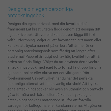
Canvas & Väggdekoration
Allmän integritetspolicy
Kontakta oss & FAQ
Bilder, Fotoförstoring & Fotohäften
Cookie Policy
smartgaranti
Designa din egen personliga
Skal till Mobil & Surfplatta
Sitemap
smartbonus
anteckningsbok
MyNameBook
Villkor och garantier
Priser & betalning
Designa din egen skrivbok med din favoritbild på
Fotoalmanackor & Fotoagenda
Investor Relations
Status på beställningar
framsidan! Låt kreativiteten flöda genom att designa ditt
Fotoramar & Tillbehör
eget skrivblock. Utöver bild kan du även lägga till text i
Presentkort
valfri utformning. Väljer du ett favoritcitat, ditt namn eller
Alla fotoprodukter
kanske att trycka namnet på en kurs/ett ämne för en
personlig anteckningsbok som får dig att längta efter
studierna? Pappret är rutigt och av hög kvalitet för att få
orden att flöda flitigt. Väljer du att använda detta vackra
anteckningsblock med eget foto för att få utlopp för dina
djupaste tankar eller skriva ner det viktigaste från
föreläsningen! Oavsett vilket har du här det perfekta,
personliga alternativet till en vanlig skrivbok! Att trycka
egna anteckningsböcker blir även en utmärkt och omtyckt
gåva för nära och kära - eller så kan du trycka egna
anteckningsböcker i matchande stil för att förgylla
vardagen för kollegorna eller kurskamraterna. Att göra en