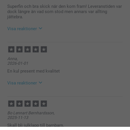
Superfin och bra skick när den kom fram! Leveranstiden var
dock längre än vad som stod men annars var allting
jättebra.
Visa reaktioner
2026-01-20
09:11
Hej
Anna,
Tack för att du ger oss ⭐⭐⭐! Det glädjer oss att du
2026-01-01
är nöjd med våra produkter och service.
En kul present med kvalitet
🩵-liga hälsningar
Pernilla @smartphoto
Visa reaktioner
2026-01-20
13:41
Hej Anna,
Bo Lennart Bernhardsson,
Så härligt att läsa, tack för ditt fina omdöme. Det ska
2025-11-13
vara enkelt, smart och roligt att beställa dina valda
fotoprodukter - med ett fint resultat. Vi är glada att
Skall bli julklapp till barnbarn.
du är nöjd med produkterna och vår service.