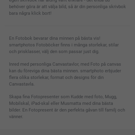
egen skrivbok har aldrig varit enklare - det enda du
behöver göra är att välja bild, så är din personliga skrivbok
bara några klick bort!
En Fotobok bevarar dina minnen på bästa vis!
smartphotos Fotoböcker finns i många storlekar, stilar
och prisklasser, välj den som passar just dig.
Inred med personliga Canvastavlor, med Foto på canvas
kan du föreviga dina bästa minnen. smartphoto erbjuder
flera olika storlekar, format och designs för din
Canvastavla.
Skapa fina Fotopresenter som Kudde med foto, Mugg,
Mobilskal, iPad-skal eller Musmatta med dina bästa
bilder. En Fotopresent är den perfekta gåvan till familj och
vänner.