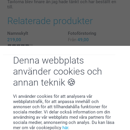
angående priset av våra aluminiumkakel.
Tavlorna blev finare än jag hade tänkt och har beställt en
till.
Du får gärna kontakta oss om kvalitén på din
produkt inte är riktigt så som du har förväntat dig, så
Relaterade produkter
ska vi kika på om något har blivit fel i tillverkningen
hos oss. Du når oss via mail:
kundservice@smartphoto.se eller per telefon 0525-
Namnskylt
Fotoförstoring
17000.
219,00
Från
49,00
Varma hälsningar,
Johanna, Smartphoto
(4 omdömen)
Denna webbplats
Canvastavlor
Aluminiumtavla
använder cookies och
Mer än 10 varianter
Mer än 10 varianter
Från
199,00
Från
309,00
annan teknik
(577 omdömen)
(45 omdömen)
Vi använder cookies för att analysera vår
webbplatstrafik, för att anpassa innehåll och
annonser och för att tillhandahålla funktioner för
sociala medier. Vi delar också information om din
användning av vår webbplats med våra partners för
sociala medier, annonsering och analys. Du kan läsa
Varför
smartphoto
?
mer om vår cookiepolicy
här
.