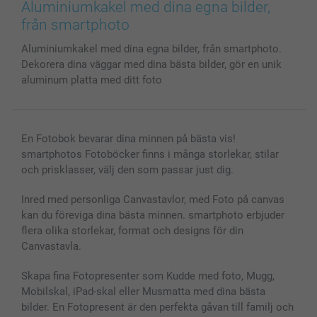
Bilder, Fotoförstoring & Fotohäften
Cookie Policy
smartgaranti
Aluminiumkakel med dina egna bilder,
Skal till Mobil & Surfplatta
Sitemap
smartbonus
från smartphoto
MyNameBook
Villkor och garantier
Priser & betalning
Aluminiumkakel med dina egna bilder, från smartphoto.
Fotoalmanackor & Fotoagenda
Investor Relations
Status på beställningar
Dekorera dina väggar med dina bästa bilder, gör en unik
Fotoramar & Tillbehör
aluminum platta med ditt foto
Presentkort
Alla fotoprodukter
En Fotobok bevarar dina minnen på bästa vis!
smartphotos Fotoböcker finns i många storlekar, stilar
och prisklasser, välj den som passar just dig.
Inred med personliga Canvastavlor, med Foto på canvas
kan du föreviga dina bästa minnen. smartphoto erbjuder
flera olika storlekar, format och designs för din
Canvastavla.
Skapa fina Fotopresenter som Kudde med foto, Mugg,
Mobilskal, iPad-skal eller Musmatta med dina bästa
bilder. En Fotopresent är den perfekta gåvan till familj och