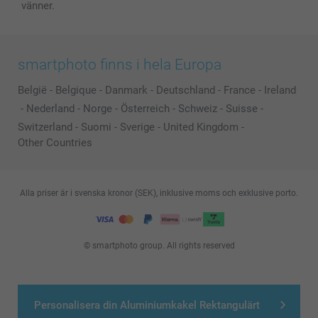
vänner.
smartphoto finns i hela Europa
België
-
Belgique
-
Danmark
-
Deutschland
-
France
-
Ireland
-
Nederland
-
Norge
-
Österreich
-
Schweiz
-
Suisse
-
Switzerland
-
Suomi
-
Sverige
-
United Kingdom
-
Other Countries
Alla priser är i svenska kronor (SEK), inklusive moms och exklusive porto.
© smartphoto group. All rights reserved
Personalisera din Aluminiumkakel Rektangulärt