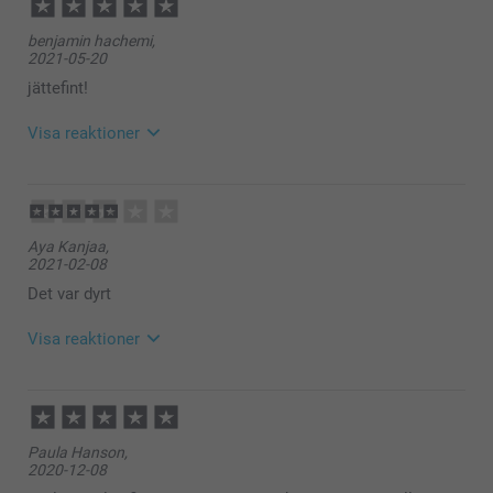
benjamin hachemi,
2021-05-20
jättefint!
Visa reaktioner
2021-05-25
10:27
Hej Benjamin,
Aya Kanjaa,
Tusen tack för detta fina omdöme av vårt aluminium
2021-02-08
kakel. En kul detalj att inreda med.
Vi är så glada över att du är kund hos oss. :)
Det var dyrt
Varma hälsningar,
Visa reaktioner
Johanna, Smartphoto
2021-02-09
14:16
Hej Aya
Paula Hanson,
2020-12-08
Tack för att du har tagit dig tid att ge oss feedback