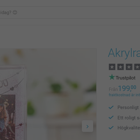
Akrylr
199,
00
Från
fraktkostnad är in
Personligt
Ett roligt s
Högkvalite