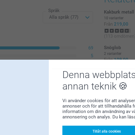
Språk
Kakburk metall
10 varianter
Från
219,00
(113 omdömen
Snöglob
69
2 varianter
5
Från
109,00
1
0
Denna webbplats
(288 omdömen
2
annan teknik
Vi använder cookies för att analyser
annonser och för att tillhandahålla 
information om din användning av vå
annonsering och analys. Du kan läs
Tillåt alla cookies