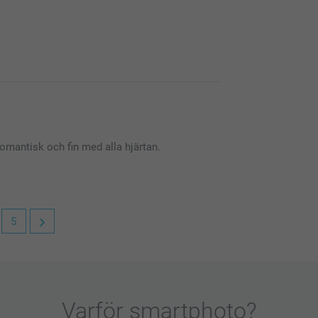
gt!
ligt att höra att du är nöjd med din akrylram.
gna personliga bilder på.
 Romantisk och fin med alla hjärtan.
5
ligt att höra att du är nöjd med din akrylram.
Varför
smartphoto
?