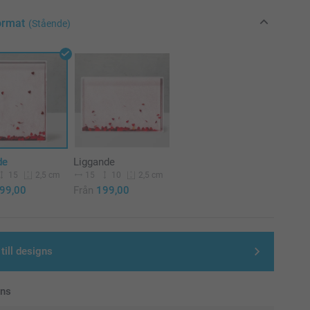
ormat
(Stående)
de
Liggande
15
15
10
2,5 cm
2,5 cm
99,00
Från
199,00
till designs
ans