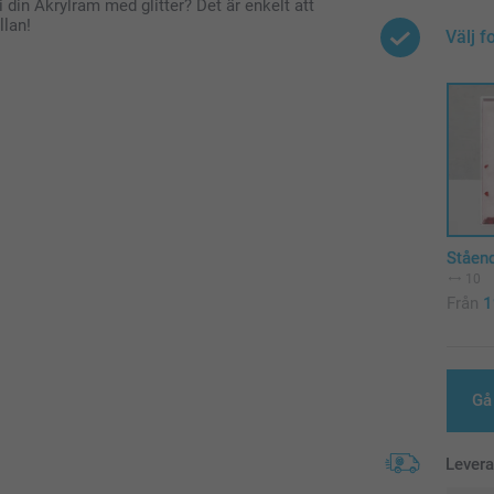
 din Akrylram med glitter? Det är enkelt att
llan!
Välj f
Ståen
10
Från
1
Gå 
Lever