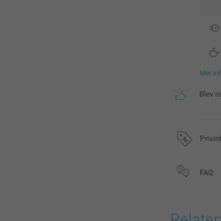
Mer in
Blev n
Prisin
Alla priser är 
FAQ
Relate