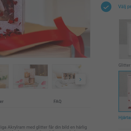
Välj p
Glitter
er
FAQ
Hjärta
ga Akrylram med glitter får din bild en härlig