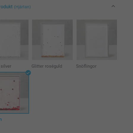
rodukt
(Hjärtan)
 silver
Glitter roséguld
Snöflingor
n