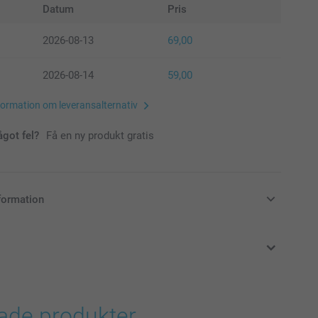
Datum
Pris
2026-08-13
69,00
2026-08-14
59,00
formation om leveransalternativ
ågot fel?
Få en ny produkt gratis
formation
i svenska kronor (SEK), inklusive moms och exklusive porto.
rade produkter