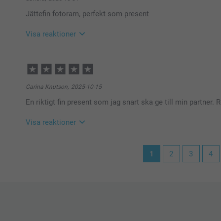
unikt konstverk med din favoritbild – enkelt och stili
Jättefin fotoram, perfekt som present
🩵-liga hälsningar
Kirsi @smartphoto
Visa reaktioner
2025-11-04
13:44
Hej Sandra
Tusen tack för ditt fina omdöme och ⭐️⭐️⭐️⭐️⭐️. Vad ro
Carina Knutson,
2025-10-15
De är jättefina, både att ge bort eller ha själv, med e
En riktigt fin present som jag snart ska ge till min partner.
Varma hälsningar,
Pernilla @smartphoto
Visa reaktioner
2025-10-17
1
2
3
4
10:45
Hej Carina,
Tusen tack för ditt fina omdöme och ⭐️⭐️⭐️⭐️⭐️. Vad ro
Hoppas din partner blir glatt överraskad 💕
Varma hälsningar,
Kirsi @smartphoto