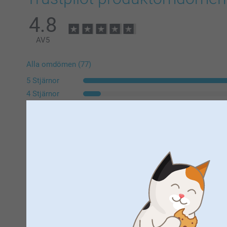
4.8
AV
5
Alla omdömen (77)
5 Stjärnor
4 Stjärnor
3 Stjärnor
2 Stjärnor
1 Stjärna
Ludmila Zvirbla,
2026-03-03
Jättefin ram!
Visa reaktioner