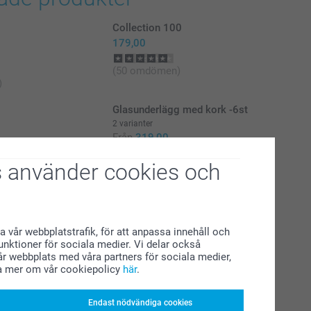
Collection 100
179,00
(50 omdömen)
)
Glasunderlägg med kork -6st
2 varianter
Från
319,00
 använder cookies och
)
(177 omdömen)
a vår webbplatstrafik, för att anpassa innehåll och
funktioner för sociala medier. Vi delar också
r webbplats med våra partners för sociala medier,
a mer om vår cookiepolicy
här
.
Endast nödvändiga cookies