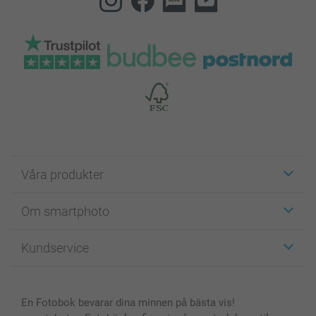
Våra produkter
Etiketter
Om smartphoto
Fotokort
Fotopresenter
Om smartphoto
Kundservice
Fotoböcker
För affiliates
Canvas & Väggdekoration
Allmän integritetspolicy
Kontakta oss & FAQ
Bilder, Fotoförstoring & Fotohäften
Cookie Policy
smartgaranti
En Fotobok bevarar dina minnen på bästa vis!
Skal till Mobil & Surfplatta
Sitemap
smartbonus