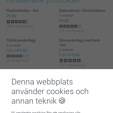
Flasketiketter - 6st
Dekorations- klistermärken
79,00
2 varianter
69,00
(305 omdömen)
(23 omdömen)
Tallriksunderlägg
Glasunderlägg med kork
-6st
8 varianter
Från
189,00
2 varianter
Från
319,00
(6 omdömen)
(177 omdömen)
Denna webbplats
använder cookies och
Varför
smartphoto
?
annan teknik