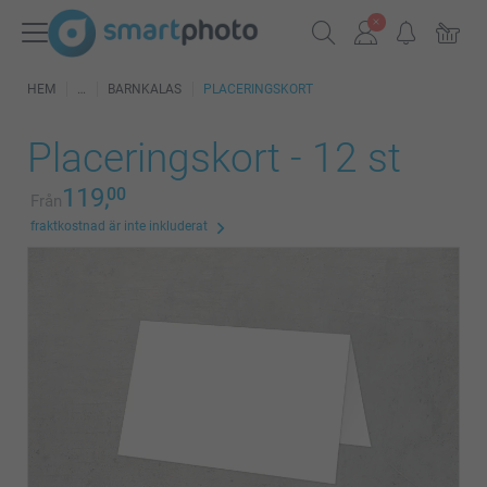
HEM
BARNKALAS
PLACERINGSKORT
Placeringskort - 12 st
119,
00
Från
fraktkostnad är inte inkluderat