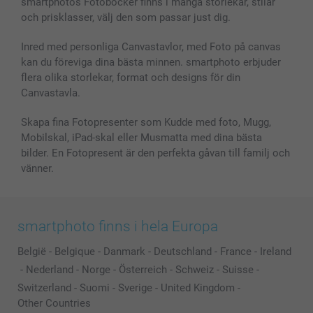
smartphotos Fotoböcker finns i många storlekar, stilar
MyNameBook
Villkor och garantier
Priser & betalning
och prisklasser, välj den som passar just dig.
Fotoalmanackor & Fotoagenda
Investor Relations
Status på beställningar
Fotoramar & Tillbehör
Inred med personliga Canvastavlor, med Foto på canvas
kan du föreviga dina bästa minnen. smartphoto erbjuder
Presentkort
flera olika storlekar, format och designs för din
Alla fotoprodukter
Canvastavla.
Skapa fina Fotopresenter som Kudde med foto, Mugg,
Mobilskal, iPad-skal eller Musmatta med dina bästa
bilder. En Fotopresent är den perfekta gåvan till familj och
vänner.
smartphoto finns i hela Europa
België
-
Belgique
-
Danmark
-
Deutschland
-
France
-
Ireland
-
Nederland
-
Norge
-
Österreich
-
Schweiz
-
Suisse
-
Switzerland
-
Suomi
-
Sverige
-
United Kingdom
-
Other Countries