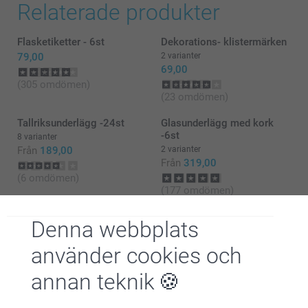
Relaterade produkter
Flasketiketter - 6st
Dekorations- klistermärken
79,00
2 varianter
69,00
(305 omdömen)
(23 omdömen)
Tallriksunderlägg -24st
Glasunderlägg med kork
-6st
8 varianter
Från
189,00
2 varianter
Från
319,00
(6 omdömen)
(177 omdömen)
Denna webbplats
använder cookies och
annan teknik
Varför
smartphoto
?