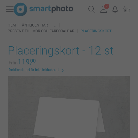
HEM
ÄNTLIGEN HÄR
PRESENT TILL MOR OCH FARFÖRÄLDAR
PLACERINGSKORT
Placeringskort - 12 st
119,
00
Från
fraktkostnad är inte inkluderat