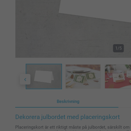
1/5
Beskrivning
Dekorera julbordet med placeringskort
Placeringskort är ett riktigt måste på julbordet, särskilt om