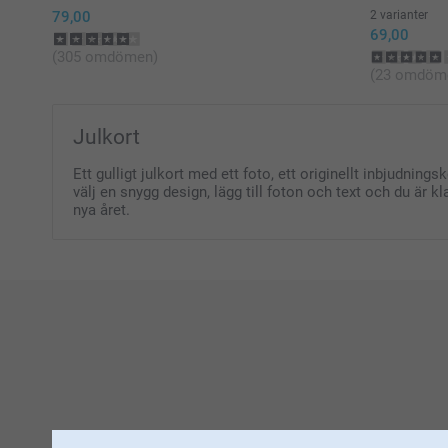
79,00
2 varianter
69,00
(305 omdömen)
(23 omdöm
Julkort
Ett gulligt julkort med ett foto, ett originellt inbjudning
välj en snygg design, lägg till foton och text och du är 
nya året.