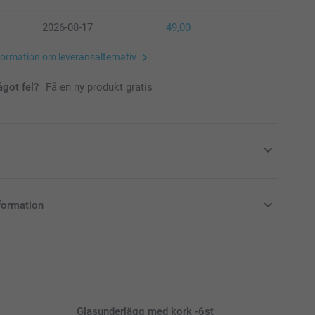
2026-08-17
49,00
formation om leveransalternativ
ågot fel?
Få en ny produkt gratis
ceringskort en extra festlig look eller en
formation
stilfull look med gnistrande eller matt
papper.
i svenska kronor (SEK), inklusive moms och exklusive porto.
l och tillgänglighet
Glasunderlägg med kork -6st