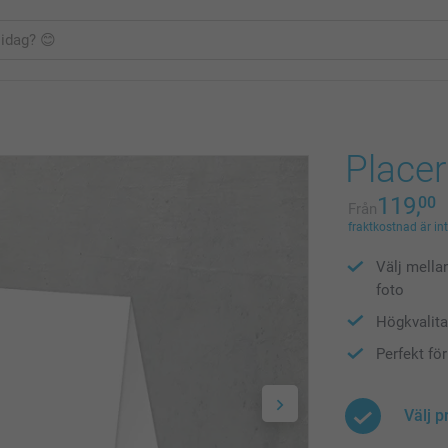
Placer
119,
00
Från
fraktkostnad är in
Välj mella
foto
Högkvalitat
Perfekt för
Välj p