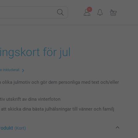
ingskort för jul
te inkluderat
n olika julmotiv och gör dem personliga med text och/eller
iv utskrift av dina vinterfoton
 att skicka dina bästa julhälsningar till vänner och familj
rodukt
(Kort)