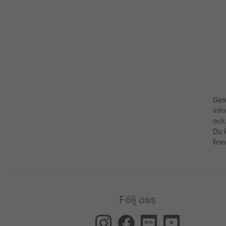
Gen
inf
ock
Du 
finn
Följ oss