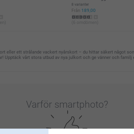
8 varianter
Gäller endast fö
Från
189,00
en)
(6 omdömen)
skort eller ett strålande vackert nyårskort – du hittar säkert något som
klar! Upptäck vårt stora utbud av nya julkort och ge vänner och famil
Varför
smartphoto
?