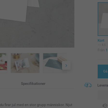
Kort
8,5
Från
1
Gå 
Specifikationer
Lever
 du firar jul med en stor grupp människor. Njut