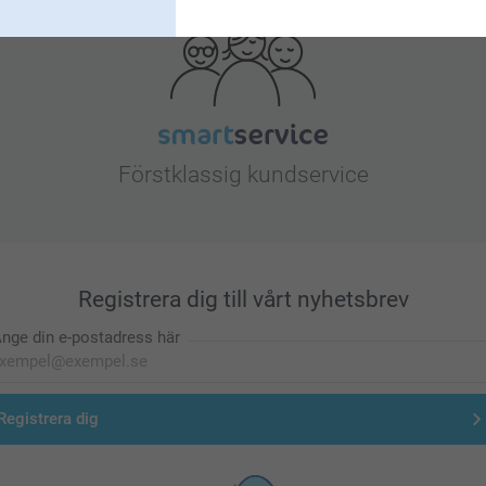
Förstklassig kundservice
Registrera dig till vårt nyhetsbrev
nge din e-postadress här
Registrera dig