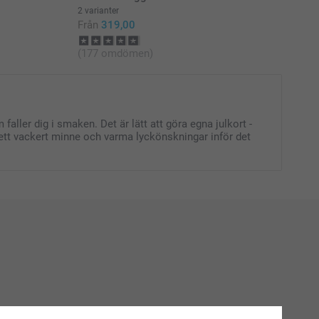
2 varianter
r vikta kort:
Från
319,00
(177 omdömen)
 faller dig i smaken. Det är lätt att göra egna julkort -
j ett vackert minne och varma lyckönskningar inför det