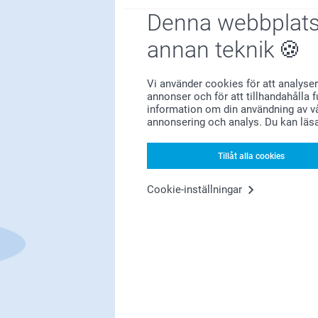
Denna webbplats
annan teknik
Nöjd kundgaranti
Vi använder cookies för att analyser
annonser och för att tillhandahålla 
information om din användning av vå
annonsering och analys. Du kan läs
Tillåt alla cookies
Bonus på alla dina köp
Cookie-inställningar
Letar du efter inspiration?