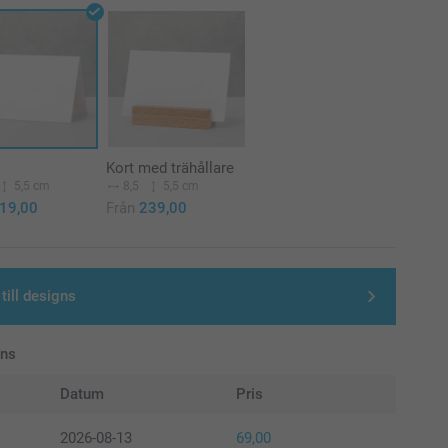
Kort med trähållare
5,5 cm
8,5
5,5 cm
19,00
Från
239,00
till designs
ans
Datum
Pris
2026-08-13
69,00