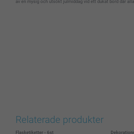
av en mysig och utsökt julmiddag vid ett dukat bord där all
Relaterade produkter
Flasketiketter - 6st
Dekorations