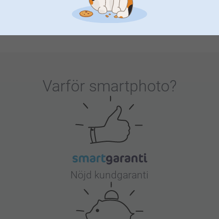
göras personliga med foto och/eller text. Här hittar
du garanterat något som ni båda kommer att tycka
om.
Varför
smartphoto
?
Nöjd kundgaranti