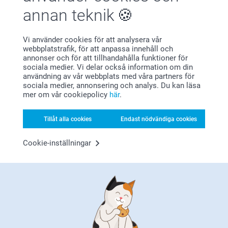
annan teknik
Relaterade produkter
Vi använder cookies för att analysera vår
Presentetiketter
Godispåse DIY
Ny variant
webbplatstrafik, för att anpassa innehåll och
6 varianter
2 varianter
annonser och för att tillhandahålla funktioner för
Från
89,00
179,00
sociala medier. Vi delar också information om din
användning av vår webbplats med våra partners för
(18 omdömen)
sociala medier, annonsering och analys. Du kan läsa
mer om vår cookiepolicy
här
.
Presentask
Alla hjärtansdag-mugg med
foto
4 varianter
Tillåt alla cookies
Endast nödvändiga cookies
Från
199,00
7 varianter
Från
119,00
Cookie-inställningar
(1454 omdömen)
Alla hjärtans dag för oss
Skapa en personlig Alla hjärtansdag-present till din
favoritperson som ni båda kan ha glädje av. Våra
presenter är noggrant utvalda och kan som alltid