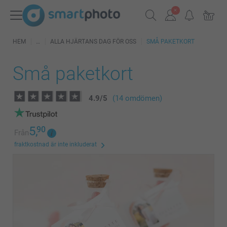
HEM
ALLA HJÄRTANS DAG FÖR OSS
SMÅ PAKETKORT
Små paketkort
4.9
/
5
(14 omdömen)
5,
90
Från
fraktkostnad är inte inkluderat