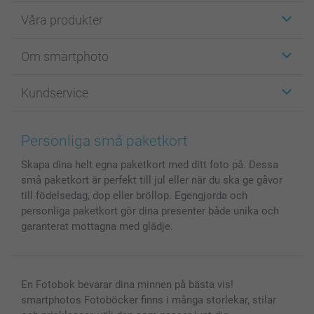
Våra produkter
Etiketter
Om smartphoto
Fotokort
Fotopresenter
Om smartphoto
Kundservice
Fotoböcker
För affiliates
Canvas & Väggdekoration
Allmän integritetspolicy
Kontakta oss & FAQ
Bilder, Fotoförstoring & Fotohäften
Cookie Policy
smartgaranti
Personliga små paketkort
Skal till Mobil & Surfplatta
Sitemap
smartbonus
Skapa dina helt egna paketkort med ditt foto på. Dessa
MyNameBook
Villkor och garantier
Priser & betalning
små paketkort är perfekt till jul eller när du ska ge gåvor
Fotoalmanackor & Fotoagenda
Investor Relations
Status på beställningar
till födelsedag, dop eller bröllop. Egengjorda och
Fotoramar & Tillbehör
personliga paketkort gör dina presenter både unika och
Presentkort
garanterat mottagna med glädje.
Alla fotoprodukter
En Fotobok bevarar dina minnen på bästa vis!
smartphotos Fotoböcker finns i många storlekar, stilar