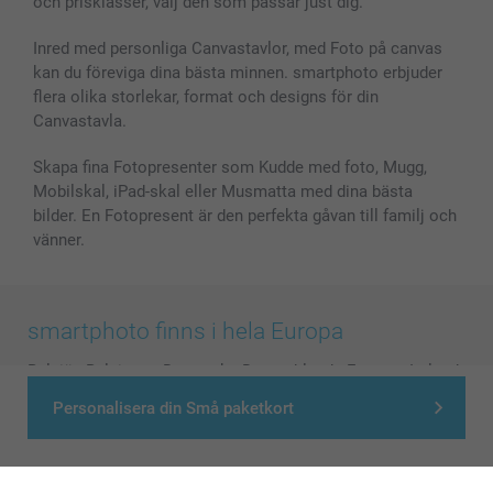
och prisklasser, välj den som passar just dig.
Inred med personliga Canvastavlor, med Foto på canvas
kan du föreviga dina bästa minnen. smartphoto erbjuder
flera olika storlekar, format och designs för din
Canvastavla.
Skapa fina Fotopresenter som Kudde med foto, Mugg,
Mobilskal, iPad-skal eller Musmatta med dina bästa
bilder. En Fotopresent är den perfekta gåvan till familj och
vänner.
smartphoto finns i hela Europa
België
-
Belgique
-
Danmark
-
Deutschland
-
France
-
Ireland
-
Nederland
-
Norge
-
Österreich
-
Schweiz
-
Suisse
-
Personalisera din Små paketkort
Switzerland
-
Suomi
-
Sverige
-
United Kingdom
-
Other Countries