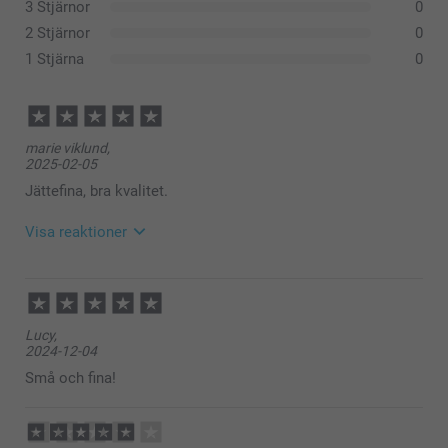
3 Stjärnor
0
2 Stjärnor
0
1 Stjärna
0
marie viklund,
2025-02-05
Jättefina, bra kvalitet.
Visa reaktioner
2025-02-05
13:56
Hej Marie,
Lucy,
Stort tack för dina ⭐️⭐️⭐️⭐️⭐️ och omdöme, vi är glada
2024-12-04
att du är nöjd med dina paketkort, visst är de söta!😊
Vi önskar dig en fin dag!
Små och fina!
Varma hälsningar,
Kirsi @smartphoto