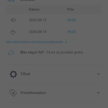
Datum
Pris
2026-08-12
69,00
2026-08-14
49,00
Mer information om leveransalternativ
Blev något fel?
Få en ny produkt gratis
Tillval
Ge dina Små paketkort en extra festlig look
Prisinformation
eller en modern och stilfull look med
gnistrande eller matt texturerat papper.