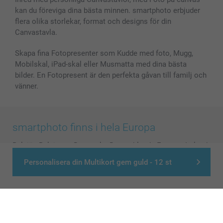
kan du föreviga dina bästa minnen. smartphoto erbjuder
flera olika storlekar, format och designs för din
Canvastavla.
Skapa fina Fotopresenter som Kudde med foto, Mugg,
Mobilskal, iPad-skal eller Musmatta med dina bästa
bilder. En Fotopresent är den perfekta gåvan till familj och
vänner.
smartphoto finns i hela Europa
België
-
Belgique
-
Danmark
-
Deutschland
-
France
-
Ireland
-
Nederland
-
Norge
-
Österreich
-
Schweiz
-
Suisse
-
Personalisera din Multikort gem guld - 12 st
Switzerland
-
Suomi
-
Sverige
-
United Kingdom
-
Other Countries
Alla priser är i svenska kronor (SEK), inklusive moms och exklusive porto.