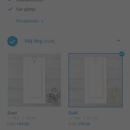
Ger glädje
Produktinfo
Välj färg
(Guld)
Svart
Guld
19,6
9,3 cm
19,6
9,3 cm
Från
199,00
Från
199,00