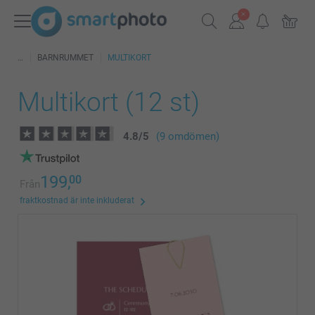
BARNRUMMET
MULTIKORT
Multikort (12 st)
4.8
/
5
(9 omdömen)
199,
00
Från
fraktkostnad är inte inkluderat