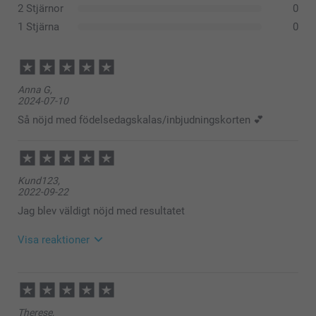
2 Stjärnor
0
Papper 120 g
1 Stjärna
0
Vit (förvald)
Mörkröd
Lavendel
Brun
Anna G,
2024-07-10
Papper 160 g
Så nöjd med födelsedagskalas/inbjudningskorten 💕
Lyxig Vit
Gnistrande papper 120 g
Kund123,
2022-09-22
Gnistrande vit
Jag blev väldigt nöjd med resultatet
Gnistrande Silver
Gnistrande Blå
Gnistrande Guld
Visa reaktioner
Kuvertförslutning med trekantig flik
2022-09-23
09:13
Hej,
Therese,
Stort tack för dina 5 stjärnor och omdöme, kul att du