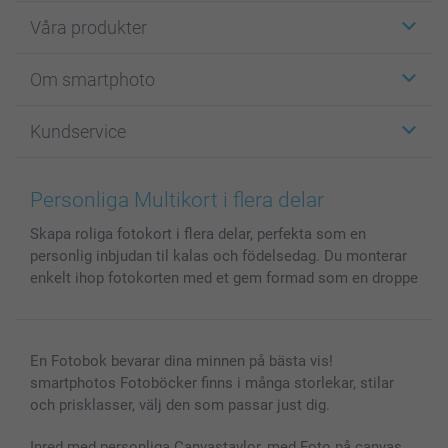
Våra produkter
Etiketter
Om smartphoto
Fotokort
Fotopresenter
Om smartphoto
Kundservice
Fotoböcker
För affiliates
Canvas & Väggdekoration
Allmän integritetspolicy
Kontakta oss & FAQ
Bilder, Fotoförstoring & Fotohäften
Cookie Policy
smartgaranti
Personliga Multikort i flera delar
Skal till Mobil & Surfplatta
Sitemap
smartbonus
Skapa roliga fotokort i flera delar, perfekta som en
MyNameBook
Villkor och garantier
Priser & betalning
personlig inbjudan til kalas och födelsedag. Du monterar
Fotoalmanackor & Fotoagenda
Investor Relations
Status på beställningar
enkelt ihop fotokorten med et gem formad som en droppe
Fotoramar & Tillbehör
Presentkort
Alla fotoprodukter
En Fotobok bevarar dina minnen på bästa vis!
smartphotos Fotoböcker finns i många storlekar, stilar
och prisklasser, välj den som passar just dig.
Inred med personliga Canvastavlor, med Foto på canvas