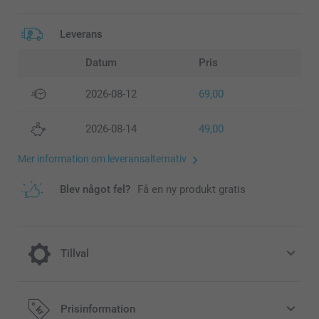
Leverans
Datum
Pris
2026-08-12
69,00
2026-08-14
49,00
Mer information om leveransalternativ
Blev något fel?
Få en ny produkt gratis
Tillval
Ge ditt Multikort ett extra festligt utseende
Prisinformation
eller en modern, stilren look genom att