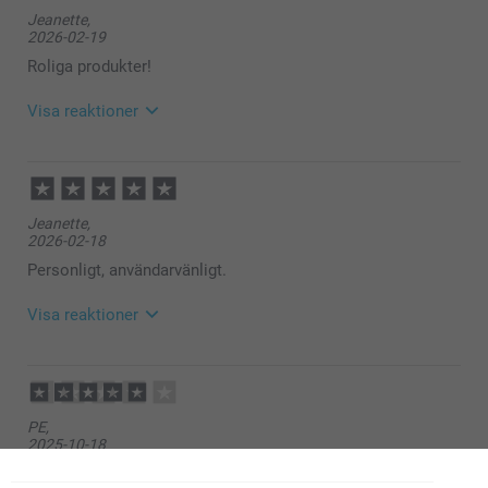
Hej Jeanette,
Jeanette,
Stort tack för dina ⭐️⭐️⭐️⭐️⭐️ och omdöme, underbart
2026-02-19
att du gillar Minikorten, det gläder oss mycket 🩵
Varma hälsningar,
Roliga produkter!
Kirsi @smartphoto
Visa reaktioner
2026-02-23
13:45
Hej Jeanette,
Jeanette,
Stort tack för dina ⭐️⭐️⭐️⭐️⭐️ och omdöme, vi är glada
2026-02-18
att du är nöjd med dina minikort!
Vi önskar dig en fin dag!
Personligt, användarvänligt.
Varma hälsningar,
Kirsi @smartphoto
Visa reaktioner
2026-02-23
13:34
Hej Jeanette,
PE,
Stort tack för dina ⭐️⭐️⭐️⭐️⭐️ och omdöme, vi är glada
2025-10-18
att du är nöjd med dina minikort!
Vi önskar dig en fin dag!
snygg och bra pris
Varma hälsningar,