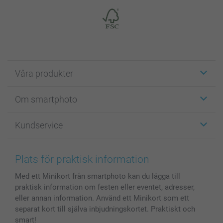
Våra produkter
Etiketter
Om smartphoto
Fotokort
Fotopresenter
Om smartphoto
Kundservice
Fotoböcker
För affiliates
Canvas & Väggdekoration
Allmän integritetspolicy
Kontakta oss & FAQ
Bilder, Fotoförstoring & Fotohäften
Cookie Policy
smartgaranti
Plats för praktisk information
Skal till Mobil & Surfplatta
Sitemap
smartbonus
Med ett Minikort från smartphoto kan du lägga till
MyNameBook
Villkor och garantier
Priser & betalning
praktisk information om festen eller eventet, adresser,
Fotoalmanackor & Fotoagenda
Investor Relations
Status på beställningar
eller annan information. Använd ett Minikort som ett
Fotoramar & Tillbehör
separat kort till själva inbjudningskortet. Praktiskt och
Presentkort
smart!