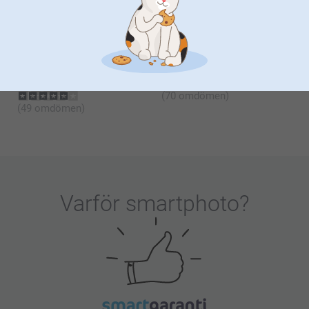
(1430 omdömen)
(3 omdömen)
Fotokort med effektlack
Tekopp
2 varianter
169,00
Från
14,90
(70 omdömen)
(49 omdömen)
Varför
smartphoto
?