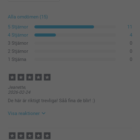
Alla omdömen (15)
5 Stjärnor
11
4 Stjärnor
4
3 Stjärnor
0
2 Stjärnor
0
1 Stjärna
0
Jeanette,
2026-02-24
De här är riktigt trevliga! Såå fina de blir! :)
Visa reaktioner
2026-02-25
10:07