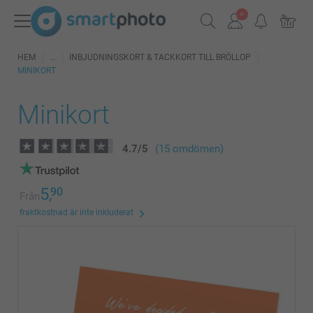
HEM
INBJUDNINGSKORT & TACKKORT TILL BRÖLLOP
MINIKORT
Minikort
4.7
/
5
(15 omdömen)
5,
90
Från
fraktkostnad är inte inkluderat