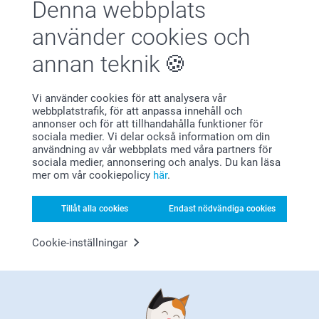
Denna webbplats
Kirsi @smartphoto
Visa reaktioner
använder cookies och
2025-10-20
annan teknik
13:43
Hej PE,
Malin,
Stort tack för dina ⭐️⭐️⭐️⭐️ och omdöme, vi är glada
Vi använder cookies för att analysera vår
2024-08-16
att du är nöjd med dina Minikort 😊
webbplatstrafik, för att anpassa innehåll och
Jag önskar dig en fin dag!
annonser och för att tillhandahålla funktioner för
Snabb leverans och bra kvalitet
Varma hälsningar,
sociala medier. Vi delar också information om din
Kirsi @smartphoto
användning av vår webbplats med våra partners för
Visa reaktioner
sociala medier, annonsering och analys. Du kan läsa
mer om vår cookiepolicy
här
.
2024-08-16
10:52
Tillåt alla cookies
Endast nödvändiga cookies
Hej Malin,
Visa mer
Stort tack för dina 4 stjärnor och omdöme, vi är
glada att du är nöjd med dina Minikort:)
Cookie-inställningar
Relaterade produkter
Vi önskar dig en fin helg!
Varma hälsningar,
Kirsi @smartphoto
Klassisk bröllopsinbjudan
Kuvert
Mer än 10 varianter
Mer än 10 varianter
Från
7,90
Från
49,00