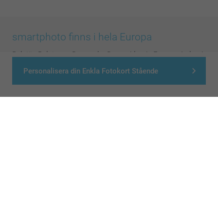
smartphoto finns i hela Europa
België
-
Belgique
-
Danmark
-
Deutschland
-
France
-
Ireland
-
Nederland
-
Norge
-
Österreich
-
Schweiz
-
Suisse
-
Personalisera din Enkla Fotokort Stående
Switzerland
-
Suomi
-
Sverige
-
United Kingdom
-
Other Countries
Alla priser är i svenska kronor (SEK), inklusive moms och exklusive porto.
© smartphoto group. All rights reserved