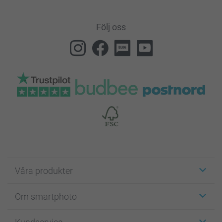
Följ oss
Våra produkter
Etiketter
Om smartphoto
Fotokort
Fotopresenter
Om smartphoto