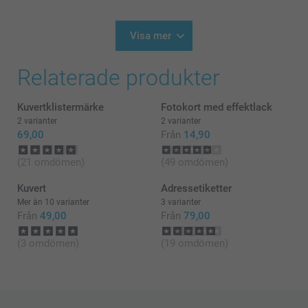
2026-07-22
11:28
Hej Johan,
Visa mer
Stort tack för dina ⭐️⭐️⭐️⭐️⭐️ och omdöme, vi är glada
Relaterade produkter
att du är nöjd med dina fotokort 😊
Vi önskar dig en fin sommar!
Kuvertklistermärke
Fotokort med effektlack
Vänliga hälsningar,
2 varianter
2 varianter
Helene @smartphoto
69,00
Från
14,90
(21 omdömen)
(49 omdömen)
Kuvert
Adressetiketter
Mer än 10 varianter
3 varianter
Från
49,00
Från
79,00
(3 omdömen)
(19 omdömen)