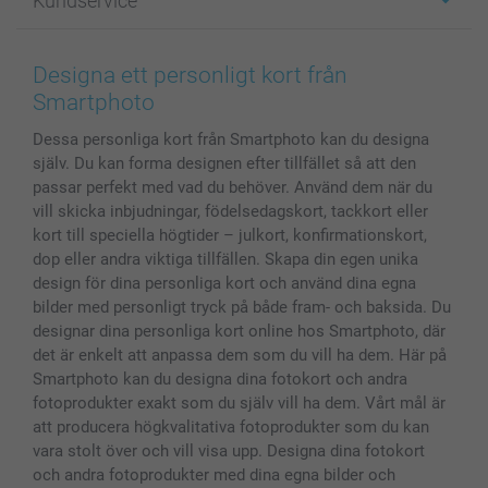
Kundservice
Fotoböcker
För affiliates
Canvas & Väggdekoration
Allmän integritetspolicy
Kontakta oss & FAQ
Bilder, Fotoförstoring & Fotohäften
Cookie Policy
smartgaranti
Designa ett personligt kort från
Skal till Mobil & Surfplatta
Sitemap
smartbonus
Smartphoto
MyNameBook
Villkor och garantier
Priser & betalning
Dessa personliga kort från Smartphoto kan du designa
Fotoalmanackor & Fotoagenda
Investor Relations
Status på beställningar
själv. Du kan forma designen efter tillfället så att den
Fotoramar & Tillbehör
passar perfekt med vad du behöver. Använd dem när du
Presentkort
vill skicka inbjudningar, födelsedagskort, tackkort eller
Alla fotoprodukter
kort till speciella högtider – julkort, konfirmationskort,
dop eller andra viktiga tillfällen. Skapa din egen unika
design för dina personliga kort och använd dina egna
bilder med personligt tryck på både fram- och baksida. Du
designar dina personliga kort online hos Smartphoto, där
det är enkelt att anpassa dem som du vill ha dem. Här på
Smartphoto kan du designa dina fotokort och andra
fotoprodukter exakt som du själv vill ha dem. Vårt mål är
att producera högkvalitativa fotoprodukter som du kan
vara stolt över och vill visa upp. Designa dina fotokort
och andra fotoprodukter med dina egna bilder och