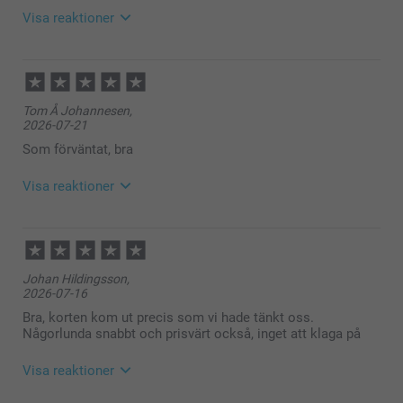
Varma hälsningar,
Visa reaktioner
Kirsi @smartphoto
2026-07-30
11:40
Hej Jeanette,
Tom Å Johannesen,
Tusen tack för dina ⭐️⭐️⭐️⭐️⭐️ och fina ord! 💕
2026-07-21
Vad roligt att du är nöjd med dina fotokort – det gör
oss verkligen glada.
Som förväntat, bra
Önskar dig en riktigt fin dag!
Varma hälsningar,
Visa reaktioner
Kirsi @smartphoto
2026-07-22
11:03
Hej Tom,
Johan Hildingsson,
2026-07-16
Stort tack för dina ⭐️⭐️⭐️⭐️⭐️ och omdöme, vi är glada
att du är nöjd med dina fotokort 😊
Bra, korten kom ut precis som vi hade tänkt oss.
Någorlunda snabbt och prisvärt också, inget att klaga på
Vi önskar dig en fin sommar!
Visa reaktioner
Vänliga hälsningar,
Helene @smartphoto