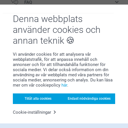
FAQ
Antal
Pris/st.
Matt strukturerat papper av hög kvalitet 300 g
Denna webbplats
1 - 4
Från
10,49
Trustpilot produktomdömen
Köp till kuvert i vackra färger eller få vita
använder cookies och
4.5
5 - 9
Från
9,90
kuvert gratis
annan teknik
AV
5
10 - 19
Från
9,49
Gratis
Från
Språk
Vi använder cookies för att analysera vår
webbplatstrafik, för att anpassa innehåll och
20 - 29
Från
8,90
Priser på tillval och tillgänglighet
annonser och för att tillhandahålla funktioner för
sociala medier. Vi delar också information om din
användning av vår webbplats med våra partners för
30+
Från
7,90
Papper 120 g
Alla omdömen (1430)
sociala medier, annonsering och analys. Du kan läsa
mer om vår cookiepolicy
här
.
5 Stjärnor
1075
Vit (förvald)
Mörkröd
4 Stjärnor
198
Tillåt alla cookies
Endast nödvändiga cookies
Lavendel
3 Stjärnor
56
Brun
2 Stjärnor
38
Cookie-inställningar
Papper 160 g
1 Stjärna
63
Lyxig Vit