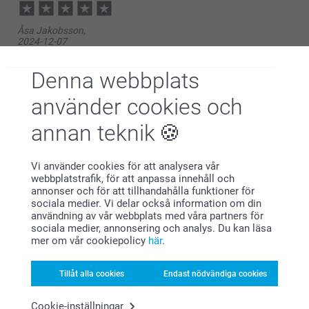
16:46
Hej Pernilla,
Åsa Jakobsson,
Stort tack för dina ⭐️⭐️⭐️⭐️⭐️ och omdöme, vi är glada
2024-12-07
att du är nöjd med dina fotokort med effektlack😊
Vi önskar dig en fin dag!
Perfekt deisgn
Varma hälsningar,
Denna webbplats
Miia @smartphoto
använder cookies och
Roselyne,
annan teknik
2024-10-29
Good quality.
Vi använder cookies för att analysera vår
webbplatstrafik, för att anpassa innehåll och
annonser och för att tillhandahålla funktioner för
sociala medier. Vi delar också information om din
Annette,
användning av vår webbplats med våra partners för
2024-05-22
sociala medier, annonsering och analys. Du kan läsa
nöjd, bra och fina bilder.
mer om vår cookiepolicy
här
.
Visa reaktioner
Tillåt alla cookies
Endast nödvändiga cookies
2024-05-24
Cookie-inställningar