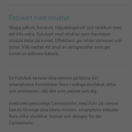
Canvas & Väggdekoration
Allmän integritetspolicy
Kontakta oss & FAQ
Bilder, Fotoförstoring & Fotohäften
Cookie Policy
smartgaranti
Fotokort med struktur
Skal till Mobil & Surfplatta
Sitemap
smartbonus
Skapa julkort, fotokort, inbjudningskort och tackkort med
MyNameBook
Villkor och garantier
Priser & betalning
det lilla extra. Fotokort med struktur som framhäver
Fotoalmanackor & Fotoagenda
Investor Relations
Status på beställningar
utvalda delar på kortet. Effektlack ger bilder skimmer och
Fotoramar & Tillbehör
lyster. Välj mellan ett urval av designmallar som ger
Presentkort
kortet en exklusiv känsla.
Alla fotoprodukter
En Fotobok bevarar dina minnen på bästa vis!
smartphotos Fotoböcker finns i många storlekar, stilar
och prisklasser, välj den som passar just dig.
Inred med personliga Canvastavlor, med Foto på canvas
kan du föreviga dina bästa minnen. smartphoto erbjuder
flera olika storlekar, format och designs för din
Canvastavla.