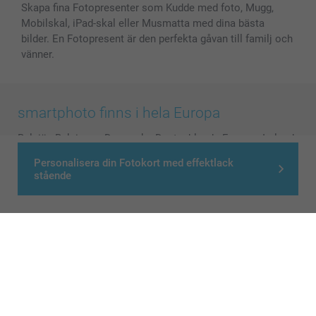
Skapa fina Fotopresenter som Kudde med foto, Mugg,
Mobilskal, iPad-skal eller Musmatta med dina bästa
bilder. En Fotopresent är den perfekta gåvan till familj och
vänner.
smartphoto finns i hela Europa
België
-
Belgique
-
Danmark
-
Deutschland
-
France
-
Ireland
-
Nederland
-
Norge
-
Österreich
-
Schweiz
-
Suisse
-
Personalisera din Fotokort med effektlack
Switzerland
-
Suomi
-
Sverige
-
United Kingdom
-
stående
Other Countries
Alla priser är i svenska kronor (SEK), inklusive moms och exklusive porto.
© smartphoto group. All rights reserved