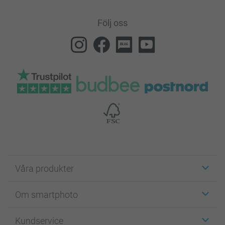
Följ oss
Våra produkter
Etiketter
Om smartphoto
Fotokort
Fotopresenter
Om smartphoto
Kundservice
Fotoböcker
För affiliates