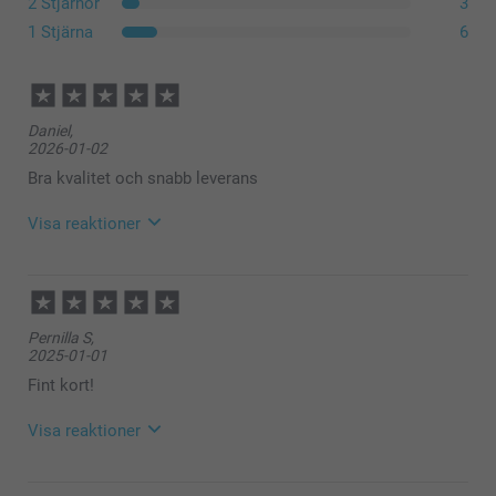
2 Stjärnor
3
1 Stjärna
6
Daniel,
2026-01-02
Bra kvalitet och snabb leverans
Visa reaktioner
2026-01-20
10:05
Hej
Pernilla S,
Tack för ⭐️⭐️⭐⭐️⭐️! Det glädjer oss att du är nöjd med
2025-01-01
din beställning.
🩵-liga hälsningar
Fint kort!
Kirsi @smartphoto
Visa reaktioner
2025-03-03