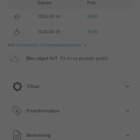
Datum
Pris
2026-08-14
69,00
2026-08-18
49,00
Mer information om leveransalternativ
Blev något fel?
Få en ny produkt gratis
Tillval
Köp till kuvert i vackra färger eller få vita
Prisinformation
kuvert gratis
Gratis
Från
Beskrivning