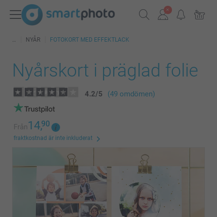
NYÅR
FOTOKORT MED EFFEKTLACK
Nyårskort i präglad folie
4.2
/
5
(49 omdömen)
14,
90
Från
fraktkostnad är inte inkluderat