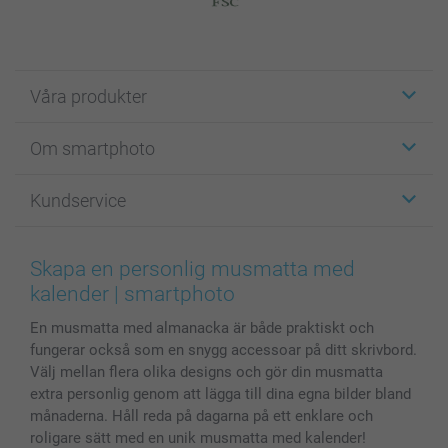
Våra produkter
Etiketter
Om smartphoto
Fotokort
Fotopresenter
Om smartphoto
Kundservice
Fotoböcker
För affiliates
Canvas & Väggdekoration
Allmän integritetspolicy
Kontakta oss & FAQ
Bilder, Fotoförstoring & Fotohäften
Cookie Policy
smartgaranti
Skapa en personlig musmatta med
Skal till Mobil & Surfplatta
Sitemap
smartbonus
kalender | smartphoto
MyNameBook
Villkor och garantier
Priser & betalning
En musmatta med almanacka är både praktiskt och
Fotoalmanackor & Fotoagenda
Investor Relations
Status på beställningar
fungerar också som en snygg accessoar på ditt skrivbord.
Fotoramar & Tillbehör
Välj mellan flera olika designs och gör din musmatta
Presentkort
extra personlig genom att lägga till dina egna bilder bland
Alla fotoprodukter
månaderna. Håll reda på dagarna på ett enklare och
roligare sätt med en unik musmatta med kalender!