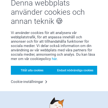
Denna webbplats
Ok produkt för pengarna, men trycket syntes dåligt så inte
helt nöjd och bakgrundsfärgen jag valde var mycket
använder cookies och
mörkare än på bilden när jag gjorde den. Annars nöjd.
annan teknik
Vi använder cookies för att analysera vår
Margareta,
webbplatstrafik, för att anpassa innehåll och
2024-01-08
annonser och för att tillhandahålla funktioner för
Helt perfekt för mitt skrivbord.
sociala medier. Vi delar också information om din
användning av vår webbplats med våra partners för
sociala medier, annonsering och analys. Du kan läsa
mer om vår cookiepolicy
här
.
Visa mer
Tillåt alla cookies
Endast nödvändiga cookies
Relaterade produkter
Cookie-inställningar
Väggkalender
Musmatta
6 varianter
4 varianter
Från
159,00
Från
159,00
(2207 omdömen)
(174 omdömen)