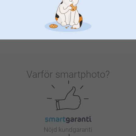
Bordskalender
Supremebilder Variabel
2 varianter
4 varianter
Från
149,00
Från
1,19
(149 omdömen)
(1022 omdömen)
Varför
smartphoto
?
Nöjd kundgaranti