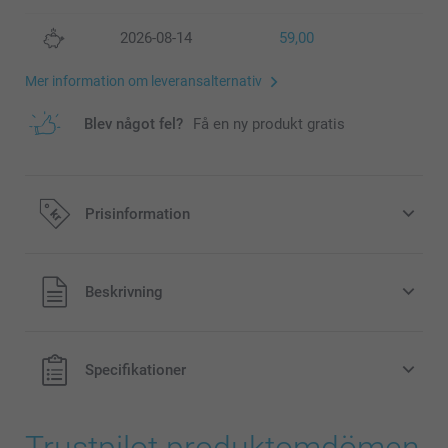
2026-08-14
59,00
Mer information om leveransalternativ
Blev något fel?
Få en ny produkt gratis
Prisinformation
Alla priser är i svenska kronor (SEK), inklusive moms och
Beskrivning
exklusive porto.
Specifikationer
Trustpilot produktomdömen